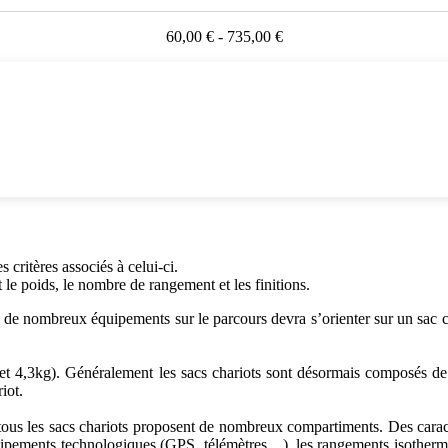
60,00 € - 735,00 €
 critères associés à celui-ci.
 le poids, le nombre de rangement et les finitions.
c de nombreux équipements sur le parcours devra s’orienter sur un sac 
 et 4,3kg). Généralement les sacs chariots sont désormais composés de
iot.
ous les sacs chariots proposent de nombreux compartiments. Des caract
ipements technologiques (GPS, télémètres…), les rangements isothermes 