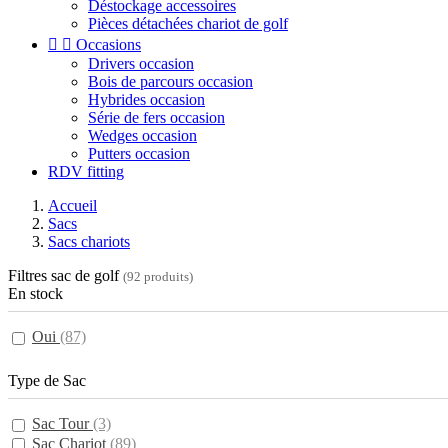
Déstockage accessoires
Pièces détachées chariot de golf


Occasions
Drivers occasion
Bois de parcours occasion
Hybrides occasion
Série de fers occasion
Wedges occasion
Putters occasion
RDV fitting
Accueil
Sacs
Sacs chariots
Filtres sac de golf
(92 produits)
En stock
Oui
(87)
Type de Sac
Sac Tour
(3)
Sac Chariot
(89)