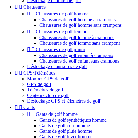
Déstockage chariots de golf


Chaussures


Chaussures de golf homme
Chaussures de golf homme à crampons
Chaussures de golf homme sans crampons


Chaussures de golf femme
Chaussures de golf femme à crampons
Chaussures de golf femme sans crampons


Chaussures de golf junior
Chaussures de golf enfant à crampons
Chaussures de golf enfant sans crampons
Déstockage chaussures de golf


GPS/Télémètres
Montres GPS de golf
GPS de golf
Télémètres de golf
Capteurs club de golf
Déstockage GPS et télémètres de golf


Gants


Gants de golf homme
Gants de golf synthétiques homme
Gants de golf cuir homme
Gants de golf pluie homme
Gants de golf hiver homme