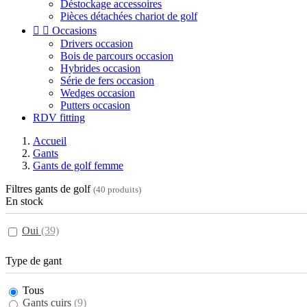
Déstockage accessoires
Pièces détachées chariot de golf


Occasions
Drivers occasion
Bois de parcours occasion
Hybrides occasion
Série de fers occasion
Wedges occasion
Putters occasion
RDV fitting
Accueil
Gants
Gants de golf femme
Filtres gants de golf
(40 produits)
En stock
Oui
(39)
Type de gant
Tous
Gants cuirs
(9)