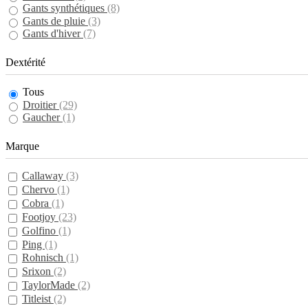
Gants synthétiques
(8)
Gants de pluie
(3)
Gants d'hiver
(7)
Dextérité
Tous
Droitier
(29)
Gaucher
(1)
Marque
Callaway
(3)
Chervo
(1)
Cobra
(1)
Footjoy
(23)
Golfino
(1)
Ping
(1)
Rohnisch
(1)
Srixon
(2)
TaylorMade
(2)
Titleist
(2)