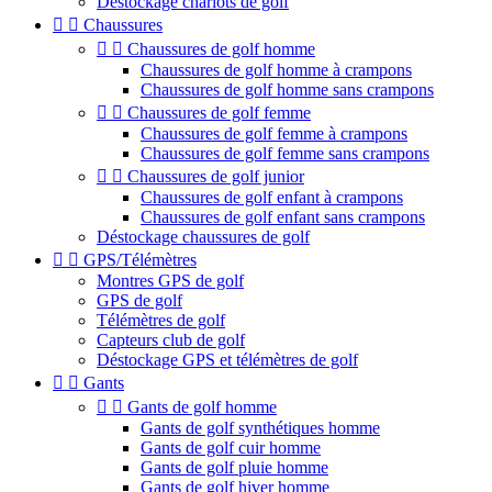
Déstockage chariots de golf


Chaussures


Chaussures de golf homme
Chaussures de golf homme à crampons
Chaussures de golf homme sans crampons


Chaussures de golf femme
Chaussures de golf femme à crampons
Chaussures de golf femme sans crampons


Chaussures de golf junior
Chaussures de golf enfant à crampons
Chaussures de golf enfant sans crampons
Déstockage chaussures de golf


GPS/Télémètres
Montres GPS de golf
GPS de golf
Télémètres de golf
Capteurs club de golf
Déstockage GPS et télémètres de golf


Gants


Gants de golf homme
Gants de golf synthétiques homme
Gants de golf cuir homme
Gants de golf pluie homme
Gants de golf hiver homme