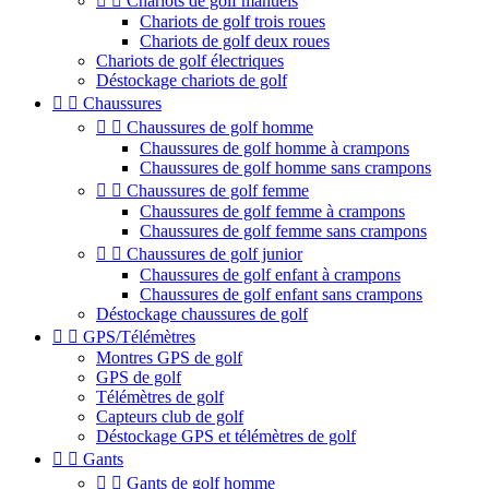


Chariots de golf manuels
Chariots de golf trois roues
Chariots de golf deux roues
Chariots de golf électriques
Déstockage chariots de golf


Chaussures


Chaussures de golf homme
Chaussures de golf homme à crampons
Chaussures de golf homme sans crampons


Chaussures de golf femme
Chaussures de golf femme à crampons
Chaussures de golf femme sans crampons


Chaussures de golf junior
Chaussures de golf enfant à crampons
Chaussures de golf enfant sans crampons
Déstockage chaussures de golf


GPS/Télémètres
Montres GPS de golf
GPS de golf
Télémètres de golf
Capteurs club de golf
Déstockage GPS et télémètres de golf


Gants


Gants de golf homme