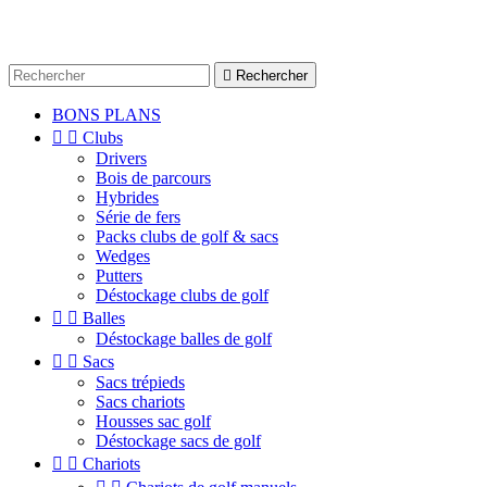

Rechercher
BONS PLANS


Clubs
Drivers
Bois de parcours
Hybrides
Série de fers
Packs clubs de golf & sacs
Wedges
Putters
Déstockage clubs de golf


Balles
Déstockage balles de golf


Sacs
Sacs trépieds
Sacs chariots
Housses sac golf
Déstockage sacs de golf


Chariots