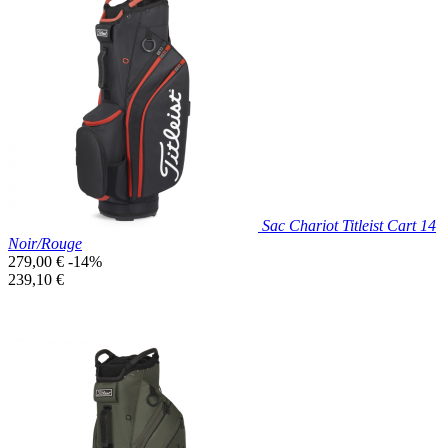
Prix réduit
Nouveau

Aperçu rapide
Gris
Sac Chariot Titleist Cart 14
Noir/Rouge
Prix
279,00 €
-14%
de
Prix
239,10 €
base
unitaire
Prix réduit
Nouveau

Aperçu rapide
Noir/Rouge