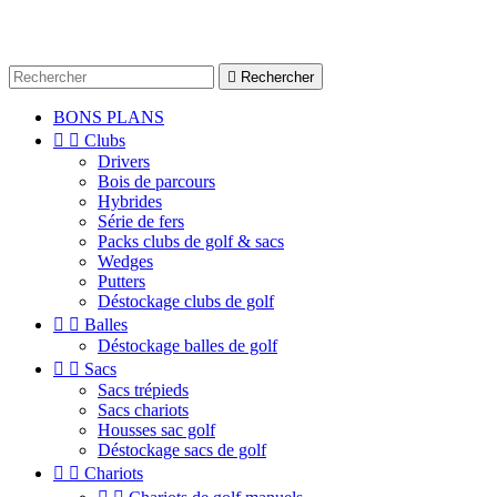

Rechercher
BONS PLANS


Clubs
Drivers
Bois de parcours
Hybrides
Série de fers
Packs clubs de golf & sacs
Wedges
Putters
Déstockage clubs de golf


Balles
Déstockage balles de golf


Sacs
Sacs trépieds
Sacs chariots
Housses sac golf
Déstockage sacs de golf


Chariots