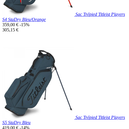
Sac Trépied Titleist Players
S4 StaDry Bleu/Orange
Prix
359,00 €
-15%
de
Prix
305,15 €
base
unitaire
Prix réduit
Nouveau

Aperçu rapide
Bleu
Canard
Sac Trépied Titleist Players
S5 StaDry Bleu
Prix
419,00 €
-14%