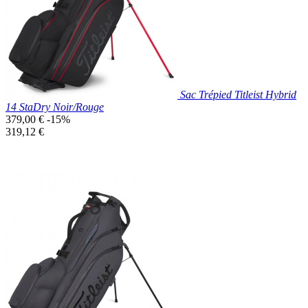
Marine
Sac Trépied Titleist Hybrid
14 StaDry Noir/Rouge
Prix
379,00 €
-15%
de
Prix
319,12 €
base
unitaire
Prix réduit
Nouveau

Aperçu rapide
Noir/Rouge