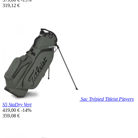
de
Prix
319,12 €
base
unitaire
Prix réduit
Nouveau

Aperçu rapide
Bleu
Marine
Sac Trépied Titleist Players
S5 StaDry Vert
Prix
419,00 €
-14%
de
Prix
359,08 €
base
unitaire