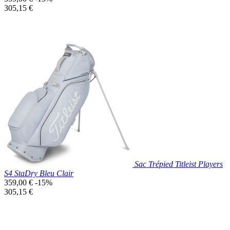
de
Prix
305,15 €
base
unitaire
Prix réduit
Nouveau

Aperçu rapide
Bleu
Marine
Sac Trépied Titleist Players
S4 StaDry Bleu Clair
Prix
359,00 €
-15%
de
Prix
305,15 €
base
unitaire