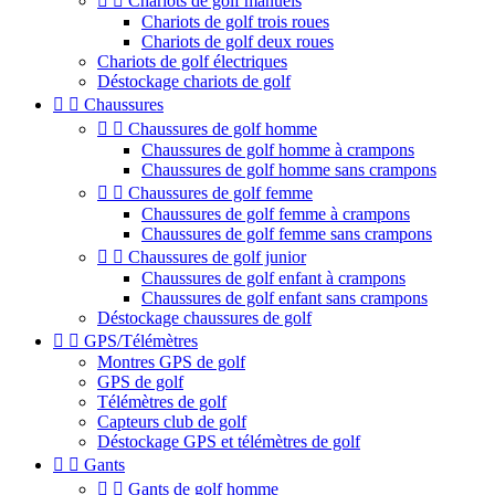


Chariots de golf manuels
Chariots de golf trois roues
Chariots de golf deux roues
Chariots de golf électriques
Déstockage chariots de golf


Chaussures


Chaussures de golf homme
Chaussures de golf homme à crampons
Chaussures de golf homme sans crampons


Chaussures de golf femme
Chaussures de golf femme à crampons
Chaussures de golf femme sans crampons


Chaussures de golf junior
Chaussures de golf enfant à crampons
Chaussures de golf enfant sans crampons
Déstockage chaussures de golf


GPS/Télémètres
Montres GPS de golf
GPS de golf
Télémètres de golf
Capteurs club de golf
Déstockage GPS et télémètres de golf


Gants


Gants de golf homme