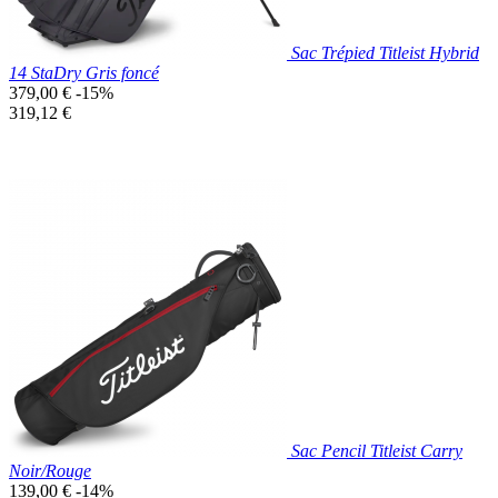
Sac Trépied Titleist Hybrid
14 StaDry Gris foncé
Prix
379,00 €
-15%
de
Prix
319,12 €
base
unitaire
Prix réduit
Nouveau

Aperçu rapide
Gris
Foncé
Sac Pencil Titleist Carry
Noir/Rouge
Prix
139,00 €
-14%