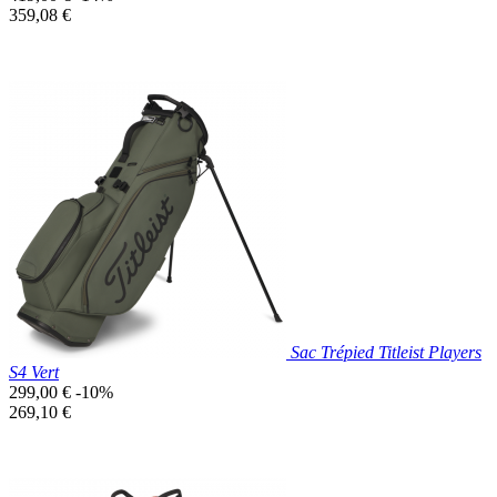
de
Prix
359,08 €
base
unitaire
Prix réduit
Nouveau

Aperçu rapide
Bleu
Canard
Sac Trépied Titleist Players
S4 Vert
Prix
299,00 €
-10%
de
Prix
269,10 €
base
unitaire