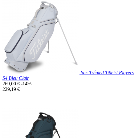
Prix réduit
Nouveau

Aperçu rapide
Blanc/Noir
Sac Trépied Titleist Players
S4 Bleu Clair
Prix
269,00 €
-14%
de
Prix
229,19 €
base
unitaire
Prix réduit
Nouveau

Aperçu rapide