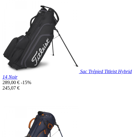
Prix réduit
Nouveau

Aperçu rapide
Bleu
Canard
Sac Trépied Titleist Hybrid
14 Noir
Prix
289,00 €
-15%
de
Prix
245,07 €
base
unitaire
Prix réduit
Nouveau

Aperçu rapide