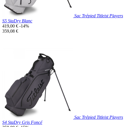
Sac Trépied Titleist Players
S5 StaDry Blanc
Prix
419,00 €
-14%
de
Prix
359,08 €
base
unitaire
Prix réduit
Nouveau

Aperçu rapide
Blanc
Sac Trépied Titleist Players
S4 StaDry Gris Foncé