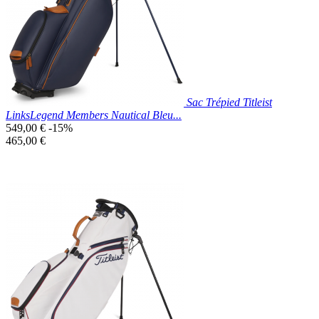
Noir
Sac Trépied Titleist
LinksLegend Members Nautical Bleu...
Prix
549,00 €
-15%
de
Prix
465,00 €
base
unitaire
Prix réduit
Nouveau

Aperçu rapide
Bleu
Marine