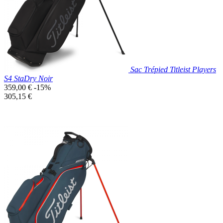
Sac Trépied Titleist Players
S4 StaDry Noir
Prix
359,00 €
-15%
de
Prix
305,15 €
base
unitaire
Prix réduit
Nouveau

Aperçu rapide
Noir