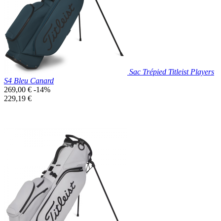
Bleu
Clair
Sac Trépied Titleist Players
S4 Bleu Canard
Prix
269,00 €
-14%
de
Prix
229,19 €
base
unitaire
Prix réduit
Nouveau

Aperçu rapide
Bleu
Canard