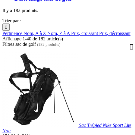
Il y a 182 produits.
Trier par :

Pertinence
Nom, A à Z
Nom, Z à A
Prix, croissant
Prix, décroissant
Affichage 1-40 de 182 article(s)
Filtres sac de golf
(182 produits)
Sac Trépied Nike Sport Lite
Noir