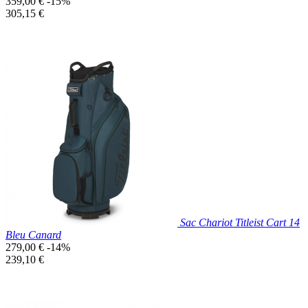
Prix
359,00 €
-15%
de
Prix
305,15 €
base
unitaire
Prix réduit
Nouveau

Aperçu rapide
Gris
Foncé
Sac Chariot Titleist Cart 14
Bleu Canard
Prix
279,00 €
-14%
de
Prix
239,10 €
base
unitaire