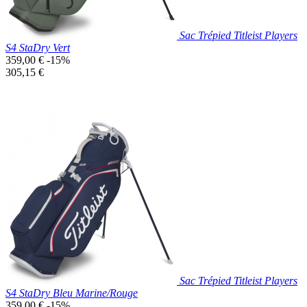
Sac Trépied Titleist Players
S4 StaDry Vert
Prix
359,00 €
-15%
de
Prix
305,15 €
base
unitaire
Prix réduit
Nouveau

Aperçu rapide
Vert
Sac Trépied Titleist Players
S4 StaDry Bleu Marine/Rouge
Prix
359,00 €
-15%