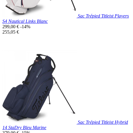
Sac Trépied Titleist Players
S4 Nautical Links Blanc
Prix
299,00 €
-14%
de
Prix
255,05 €
base
unitaire
Prix réduit
Nouveau

Aperçu rapide
Blanc
Sac Trépied Titleist Hybrid
14 StaDry Bleu Marine
Prix
379,00 €
-15%