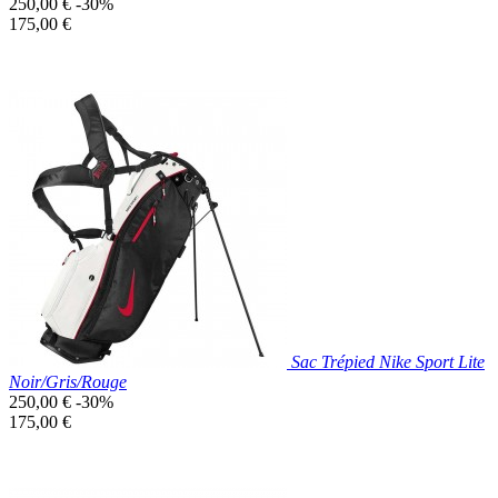
Prix
250,00 €
-30%
de
Prix
175,00 €
base
unitaire
Prix réduit
Nouveau

Aperçu rapide
Noir
Sac Trépied Nike Sport Lite
Noir/Gris/Rouge
Prix
250,00 €
-30%
de
Prix
175,00 €
base
unitaire