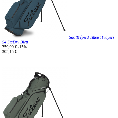
Marine
Sac Trépied Titleist Players
S4 StaDry Bleu
Prix
359,00 €
-15%
de
Prix
305,15 €
base
unitaire
Prix réduit
Nouveau

Aperçu rapide
Bleu
Canard