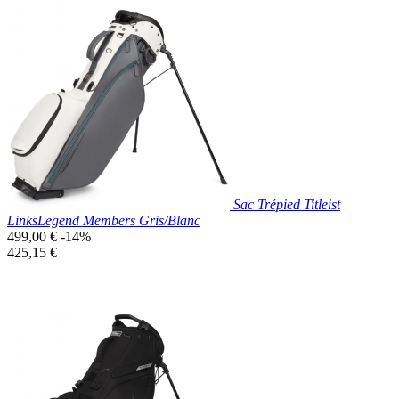
Prix réduit
Nouveau

Aperçu rapide
Bleu
Clair
Sac Trépied Titleist
LinksLegend Members Gris/Blanc
Prix
499,00 €
-14%
de
Prix
425,15 €
base
unitaire
Prix réduit
Nouveau

Aperçu rapide
Blanc/Gris