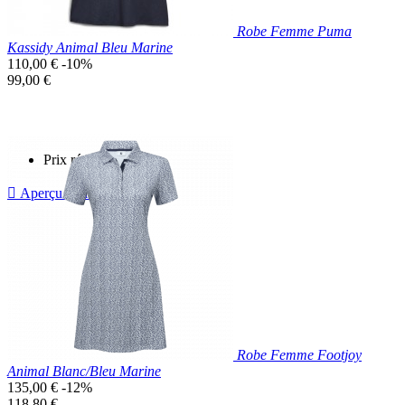
Robe Femme Puma
Kassidy Animal Bleu Marine
Prix
110,00 €
-10%
de
Prix
99,00 €
base
unitaire
Prix réduit

Aperçu rapide
Bleu
Marine
Robe Femme Footjoy
Animal Blanc/Bleu Marine
Prix
135,00 €
-12%
de
Prix
118,80 €