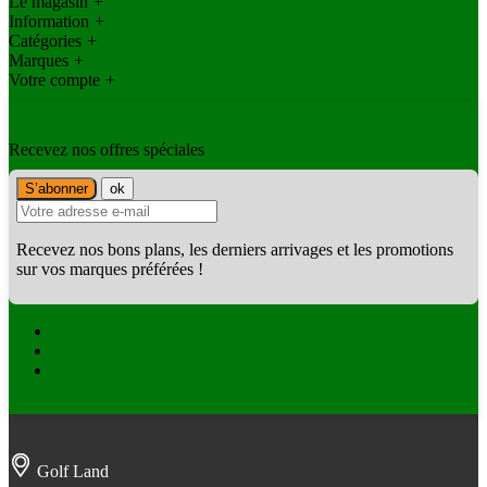
Le magasin
+
Information
+
Catégories
+
Marques
+
Votre compte
+
Recevez nos offres spéciales
Recevez nos bons plans, les derniers arrivages et les promotions
sur vos marques préférées !
Facebook
Twitter
Instagram
Golf Land