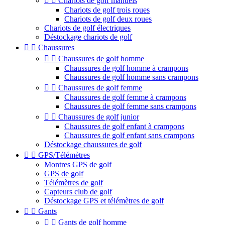


Chariots de golf manuels
Chariots de golf trois roues
Chariots de golf deux roues
Chariots de golf électriques
Déstockage chariots de golf


Chaussures


Chaussures de golf homme
Chaussures de golf homme à crampons
Chaussures de golf homme sans crampons


Chaussures de golf femme
Chaussures de golf femme à crampons
Chaussures de golf femme sans crampons


Chaussures de golf junior
Chaussures de golf enfant à crampons
Chaussures de golf enfant sans crampons
Déstockage chaussures de golf


GPS/Télémètres
Montres GPS de golf
GPS de golf
Télémètres de golf
Capteurs club de golf
Déstockage GPS et télémètres de golf


Gants


Gants de golf homme