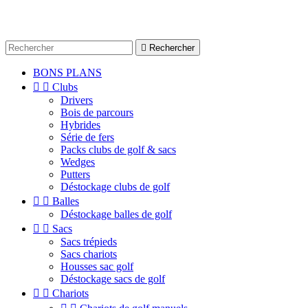

Rechercher
BONS PLANS


Clubs
Drivers
Bois de parcours
Hybrides
Série de fers
Packs clubs de golf & sacs
Wedges
Putters
Déstockage clubs de golf


Balles
Déstockage balles de golf


Sacs
Sacs trépieds
Sacs chariots
Housses sac golf
Déstockage sacs de golf


Chariots