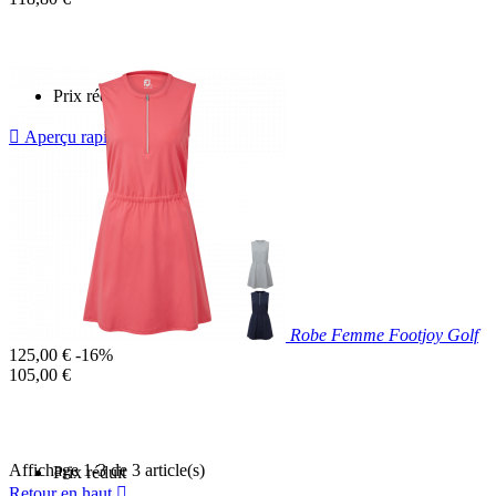
base
unitaire
Prix réduit

Aperçu rapide
Bleu
Marine
Robe Femme Footjoy Golf
Prix
125,00 €
-16%
de
Prix
105,00 €
base
unitaire
Affichage 1-3 de 3 article(s)
Prix réduit
Retour en haut
