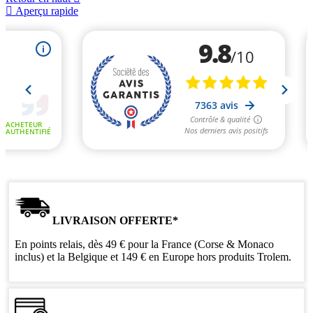

Aperçu rapide
Bleu
Saumon
Gris
Marine
LIVRAISON OFFERTE*
En points relais, dès 49 € pour la France (Corse & Monaco
inclus) et la Belgique et 149 € en Europe hors produits Trolem.