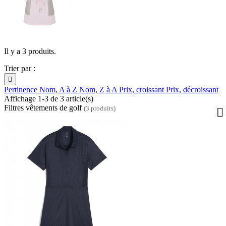
Il y a 3 produits.
Trier par :

Pertinence
Nom, A à Z
Nom, Z à A
Prix, croissant
Prix, décroissant
Affichage 1-3 de 3 article(s)
Filtres vêtements de golf
(3 produits)