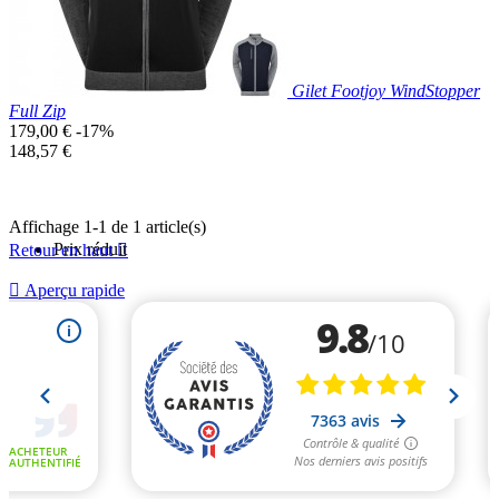
Gilet Footjoy WindStopper
Full Zip
Prix
179,00 €
-17%
de
Prix
148,57 €
base
unitaire
Affichage 1-1 de 1 article(s)
Prix réduit
Retour en haut


Aperçu rapide
Noir
Bleu
Marine