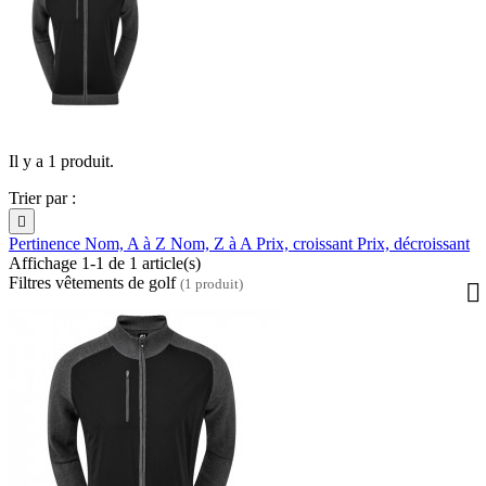
Il y a 1 produit.
Trier par :

Pertinence
Nom, A à Z
Nom, Z à A
Prix, croissant
Prix, décroissant
Affichage 1-1 de 1 article(s)
Filtres vêtements de golf
(1 produit)