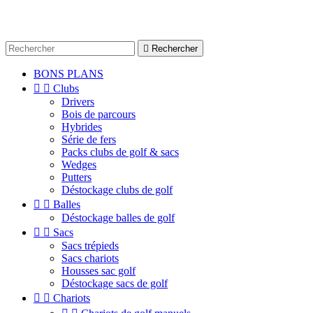

Rechercher
BONS PLANS


Clubs
Drivers
Bois de parcours
Hybrides
Série de fers
Packs clubs de golf & sacs
Wedges
Putters
Déstockage clubs de golf


Balles
Déstockage balles de golf


Sacs
Sacs trépieds
Sacs chariots
Housses sac golf
Déstockage sacs de golf


Chariots