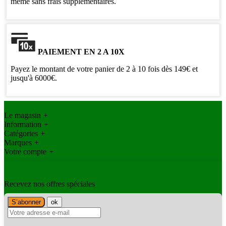
même sans frais supplémentaires.
PAIEMENT EN 2 A 10X
Payez le montant de votre panier de 2 à 10 fois dès 149€ et
jusqu'à 6000€.
Le magasin
+
Information
+
Catégories
+
Marques
+
Votre compte
+
Recevez nos offres spéciales