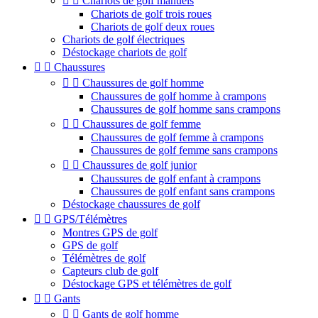


Chariots de golf manuels
Chariots de golf trois roues
Chariots de golf deux roues
Chariots de golf électriques
Déstockage chariots de golf


Chaussures


Chaussures de golf homme
Chaussures de golf homme à crampons
Chaussures de golf homme sans crampons


Chaussures de golf femme
Chaussures de golf femme à crampons
Chaussures de golf femme sans crampons


Chaussures de golf junior
Chaussures de golf enfant à crampons
Chaussures de golf enfant sans crampons
Déstockage chaussures de golf


GPS/Télémètres
Montres GPS de golf
GPS de golf
Télémètres de golf
Capteurs club de golf
Déstockage GPS et télémètres de golf


Gants


Gants de golf homme