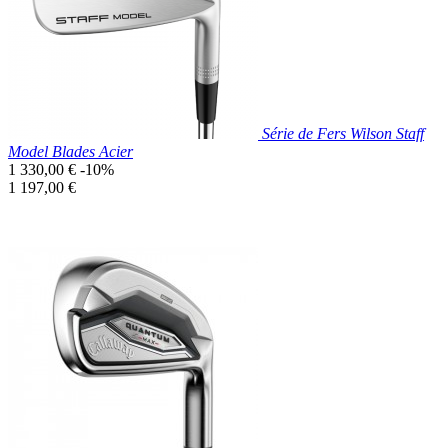
Série de Fers Wilson Staff
Model Blades Acier
Prix
1 330,00 €
-10%
de
Prix
1 197,00 €
base
unitaire
Prix réduit

Aperçu rapide