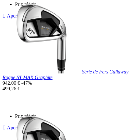
Prix réduit

Aperçu rapide
Série de Fers Callaway
Rogue ST MAX Graphite
Prix
942,00 €
-47%
de
Prix
499,26 €
base
unitaire
Prix réduit

Aperçu rapide