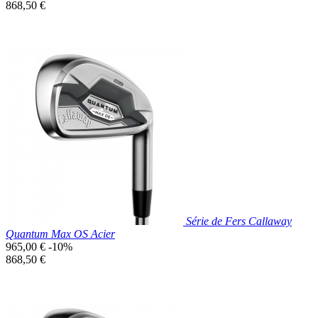
de
Prix
868,50 €
base
unitaire
Prix réduit

Aperçu rapide
Série de Fers Callaway
Quantum Max OS Acier
Prix
965,00 €
-10%
de
Prix
868,50 €
base
unitaire