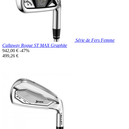
Série de Fers Femme
Callaway Rogue ST MAX Graphite
Prix
942,00 €
-47%
de
Prix
499,26 €
base
unitaire
Prix réduit

Aperçu rapide