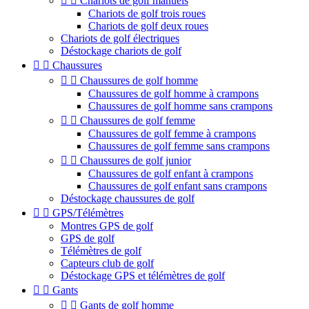


Chariots de golf manuels
Chariots de golf trois roues
Chariots de golf deux roues
Chariots de golf électriques
Déstockage chariots de golf


Chaussures


Chaussures de golf homme
Chaussures de golf homme à crampons
Chaussures de golf homme sans crampons


Chaussures de golf femme
Chaussures de golf femme à crampons
Chaussures de golf femme sans crampons


Chaussures de golf junior
Chaussures de golf enfant à crampons
Chaussures de golf enfant sans crampons
Déstockage chaussures de golf


GPS/Télémètres
Montres GPS de golf
GPS de golf
Télémètres de golf
Capteurs club de golf
Déstockage GPS et télémètres de golf


Gants


Gants de golf homme