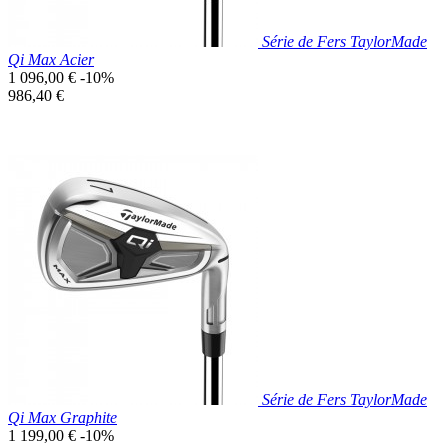
Série de Fers TaylorMade
Qi Max Acier
Prix
1 096,00 €
-10%
de
Prix
986,40 €
base
unitaire
Prix réduit

Aperçu rapide
Série de Fers TaylorMade
Qi Max Graphite
Prix
1 199,00 €
-10%