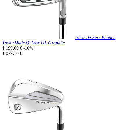
Série de Fers Femme
TaylorMade Qi Max HL Graphite
Prix
1 199,00 €
-10%
de
Prix
1 079,10 €
base
unitaire
Prix réduit

Aperçu rapide