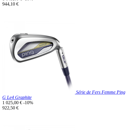
de
Prix
944,10 €
base
unitaire
Prix réduit

Aperçu rapide
Série de Fers Femme Ping
G Le4 Graphite
Prix
1 025,00 €
-10%
de
Prix
922,50 €
base
unitaire