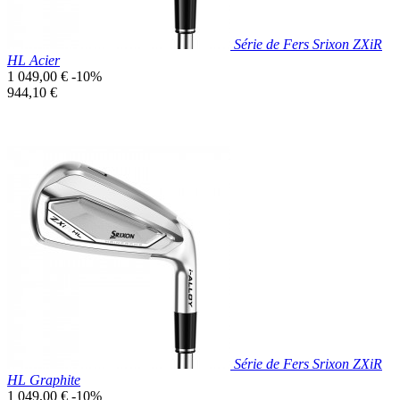
Série de Fers Srixon ZXiR
HL Acier
Prix
1 049,00 €
-10%
de
Prix
944,10 €
base
unitaire
Prix réduit

Aperçu rapide
Série de Fers Srixon ZXiR
HL Graphite
Prix
1 049,00 €
-10%