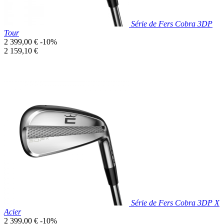
Série de Fers Cobra 3DP
Tour
Prix
2 399,00 €
-10%
de
Prix
2 159,10 €
base
unitaire
Prix réduit

Aperçu rapide
Série de Fers Cobra 3DP X
Acier
Prix
2 399,00 €
-10%