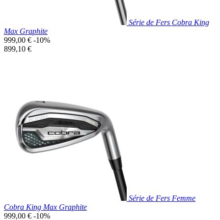
Série de Fers Cobra King
Max Graphite
Prix
999,00 €
-10%
de
Prix
899,10 €
base
unitaire
Prix réduit

Aperçu rapide
Série de Fers Femme
Cobra King Max Graphite
Prix
999,00 €
-10%