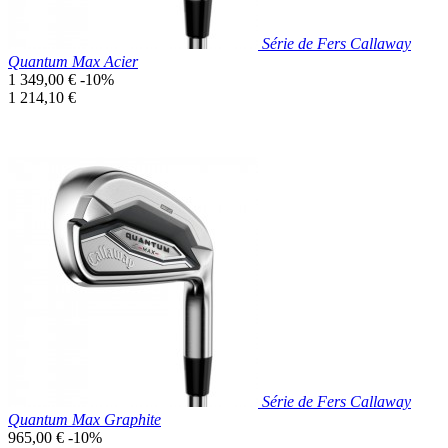
Série de Fers Callaway
Quantum Max Acier
Prix
1 349,00 €
-10%
de
Prix
1 214,10 €
base
unitaire
Prix réduit

Aperçu rapide
Série de Fers Callaway
Quantum Max Graphite
Prix
965,00 €
-10%