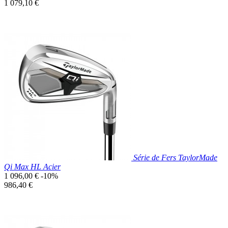
de
Prix
1 079,10 €
base
unitaire
Prix réduit

Aperçu rapide
Série de Fers TaylorMade
Qi Max HL Acier
Prix
1 096,00 €
-10%
de
Prix
986,40 €
base
unitaire