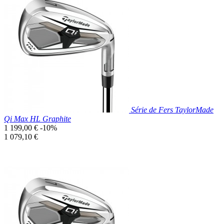
Prix réduit

Aperçu rapide
Série de Fers TaylorMade
Qi Max HL Graphite
Prix
1 199,00 €
-10%
de
Prix
1 079,10 €
base
unitaire
Prix réduit

Aperçu rapide