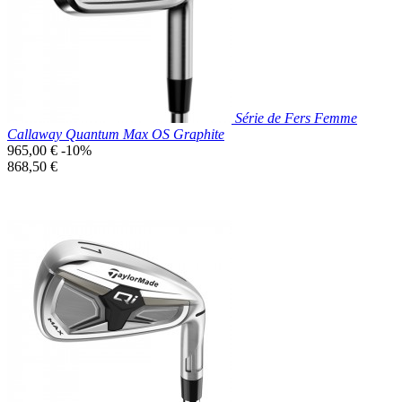
Série de Fers Femme
Callaway Quantum Max OS Graphite
Prix
965,00 €
-10%
de
Prix
868,50 €
base
unitaire
Prix réduit

Aperçu rapide