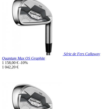
Prix réduit

Aperçu rapide
Série de Fers Callaway
Quantum Max OS Graphite
Prix
1 158,00 €
-10%
de
Prix
1 042,20 €
base
unitaire
Prix réduit

Aperçu rapide