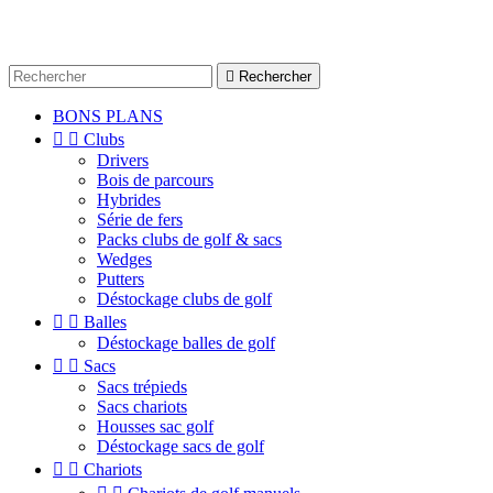

Rechercher
BONS PLANS


Clubs
Drivers
Bois de parcours
Hybrides
Série de fers
Packs clubs de golf & sacs
Wedges
Putters
Déstockage clubs de golf


Balles
Déstockage balles de golf


Sacs
Sacs trépieds
Sacs chariots
Housses sac golf
Déstockage sacs de golf


Chariots