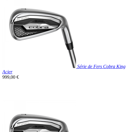
Prix réduit

Aperçu rapide
Série de Fers Cobra King
Acier
Prix
999,00 €
unitaire

Aperçu rapide