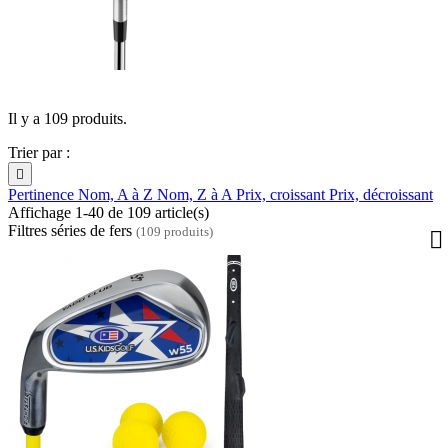
Il y a 109 produits.
Trier par :

Pertinence
Nom, A à Z
Nom, Z à A
Prix, croissant
Prix, décroissant
Affichage 1-40 de 109 article(s)
Filtres séries de fers
(109 produits)