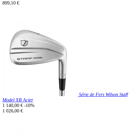
de
Prix
899,10 €
base
unitaire
Prix réduit

Aperçu rapide
Série de Fers Wilson Staff
Model XB Acier
Prix
1 140,00 €
-10%
de
Prix
1 026,00 €
base
unitaire