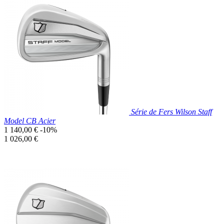
Prix réduit

Aperçu rapide
Série de Fers Wilson Staff
Model CB Acier
Prix
1 140,00 €
-10%
de
Prix
1 026,00 €
base
unitaire
Prix réduit

Aperçu rapide