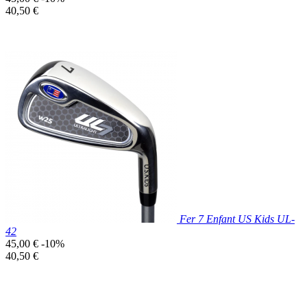
de
Prix
40,50 €
base
unitaire
Prix réduit

Aperçu rapide
Fer 7 Enfant US Kids UL-
42
Prix
45,00 €
-10%
de
Prix
40,50 €
base
unitaire