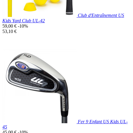
Club d'Entraînement US
Kids Yard Club UL-42
Prix
59,00 €
-10%
de
Prix
53,10 €
base
unitaire
Prix réduit
Nouveau

Aperçu rapide
Fer 9 Enfant US Kids UL-
45
Prix
45,00 €
-10%