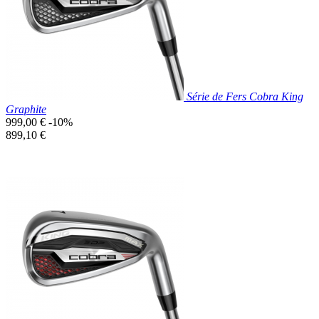
Série de Fers Cobra King
Graphite
Prix
999,00 €
-10%
de
Prix
899,10 €
base
unitaire
Prix réduit

Aperçu rapide