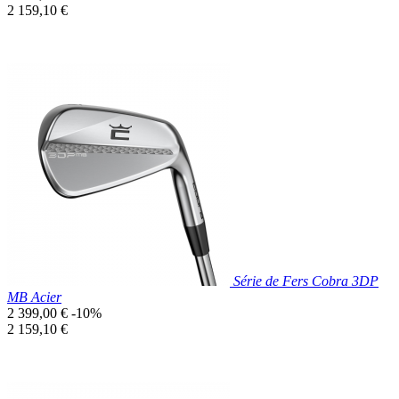
de
Prix
2 159,10 €
base
unitaire
Prix réduit

Aperçu rapide
Série de Fers Cobra 3DP
MB Acier
Prix
2 399,00 €
-10%
de
Prix
2 159,10 €
base
unitaire