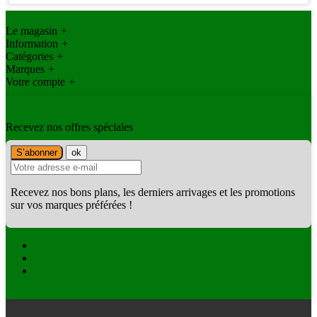
Le magasin
+
Information
+
Catégories
+
Marques
+
Votre compte
+
Recevez nos offres spéciales
Recevez nos bons plans, les derniers arrivages et les promotions
sur vos marques préférées !
Facebook
Twitter
Instagram