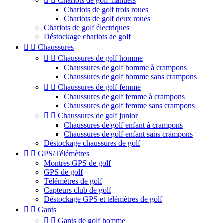


Chariots de golf manuels
Chariots de golf trois roues
Chariots de golf deux roues
Chariots de golf électriques
Déstockage chariots de golf


Chaussures


Chaussures de golf homme
Chaussures de golf homme à crampons
Chaussures de golf homme sans crampons


Chaussures de golf femme
Chaussures de golf femme à crampons
Chaussures de golf femme sans crampons


Chaussures de golf junior
Chaussures de golf enfant à crampons
Chaussures de golf enfant sans crampons
Déstockage chaussures de golf


GPS/Télémètres
Montres GPS de golf
GPS de golf
Télémètres de golf
Capteurs club de golf
Déstockage GPS et télémètres de golf


Gants


Gants de golf homme