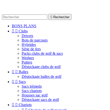

Rechercher
BONS PLANS


Clubs
Drivers
Bois de parcours
Hybrides
Série de fers
Packs clubs de golf & sacs
Wedges
Putters
Déstockage clubs de golf


Balles
Déstockage balles de golf


Sacs
Sacs trépieds
Sacs chariots
Housses sac golf
Déstockage sacs de golf


Chariots