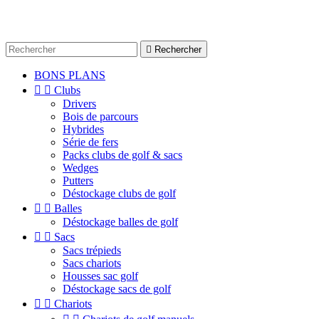

Rechercher
BONS PLANS


Clubs
Drivers
Bois de parcours
Hybrides
Série de fers
Packs clubs de golf & sacs
Wedges
Putters
Déstockage clubs de golf


Balles
Déstockage balles de golf


Sacs
Sacs trépieds
Sacs chariots
Housses sac golf
Déstockage sacs de golf


Chariots