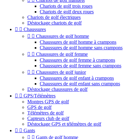


Chariots de golf manuels
Chariots de golf trois roues
Chariots de golf deux roues
Chariots de golf électriques
Déstockage chariots de golf


Chaussures


Chaussures de golf homme
Chaussures de golf homme à crampons
Chaussures de golf homme sans crampons


Chaussures de golf femme
Chaussures de golf femme à crampons
Chaussures de golf femme sans crampons


Chaussures de golf junior
Chaussures de golf enfant à crampons
Chaussures de golf enfant sans crampons
Déstockage chaussures de golf


GPS/Télémètres
Montres GPS de golf
GPS de golf
Télémètres de golf
Capteurs club de golf
Déstockage GPS et télémètres de golf


Gants


Gants de golf homme