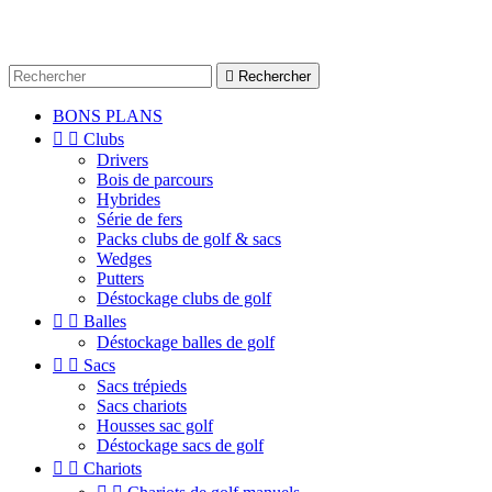

Rechercher
BONS PLANS


Clubs
Drivers
Bois de parcours
Hybrides
Série de fers
Packs clubs de golf & sacs
Wedges
Putters
Déstockage clubs de golf


Balles
Déstockage balles de golf


Sacs
Sacs trépieds
Sacs chariots
Housses sac golf
Déstockage sacs de golf


Chariots