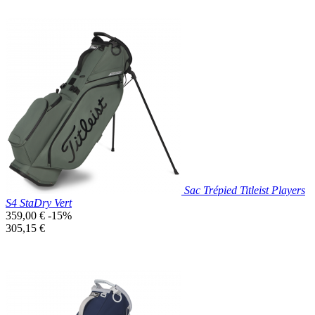
Prix réduit
Nouveau

Aperçu rapide
Bleu
Canard
Sac Trépied Titleist Players
S4 StaDry Vert
Prix
359,00 €
-15%
de
Prix
305,15 €
base
unitaire
Prix réduit
Nouveau