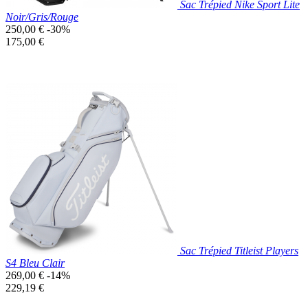
Sac Trépied Nike Sport Lite
Noir/Gris/Rouge
Prix
250,00 €
-30%
de
Prix
175,00 €
base
unitaire
Prix réduit
Nouveau

Aperçu rapide
Blanc/Noir
Sac Trépied Titleist Players
S4 Bleu Clair
Prix
269,00 €
-14%
de
Prix
229,19 €
base
unitaire