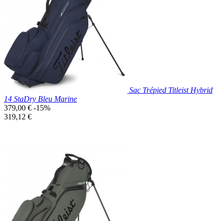

Aperçu rapide
Blanc
Sac Trépied Titleist Hybrid
14 StaDry Bleu Marine
Prix
379,00 €
-15%
de
Prix
319,12 €
base
unitaire
Prix réduit
Nouveau

Aperçu rapide
Bleu
Marine