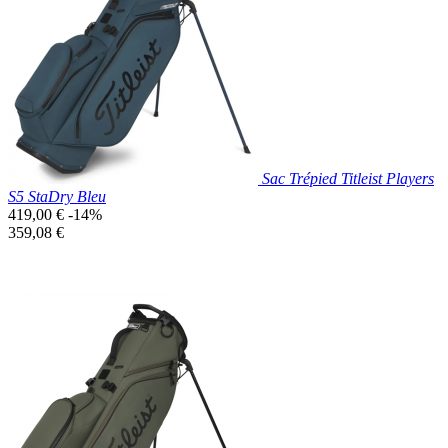

Aperçu rapide
Bleu
Canard
Sac Trépied Titleist Players
S5 StaDry Bleu
Prix
419,00 €
-14%
de
Prix
359,08 €
base
unitaire
Prix réduit
Nouveau

Aperçu rapide
Bleu
Canard