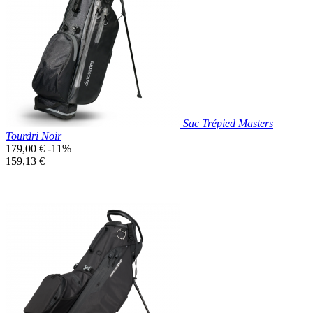

Aperçu rapide
Noir/Rouge
Sac Trépied Masters
Tourdri Noir
Prix
179,00 €
-11%
de
Prix
159,13 €
base
unitaire
Prix réduit

Aperçu rapide
Noir