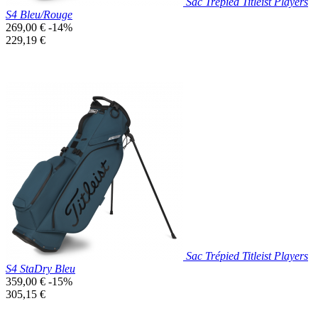
Sac Trépied Titleist Players
S4 Bleu/Rouge
Prix
269,00 €
-14%
de
Prix
229,19 €
base
unitaire
Prix réduit
Nouveau

Aperçu rapide
Bleu
Marine
Sac Trépied Titleist Players
S4 StaDry Bleu
Prix
359,00 €
-15%
de
Prix
305,15 €
base
unitaire