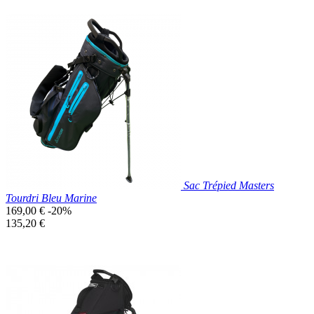
Prix réduit

Aperçu rapide
Noir
Sac Trépied Masters
Tourdri Bleu Marine
Prix
169,00 €
-20%
de
Prix
135,20 €
base
unitaire
Prix réduit

Aperçu rapide