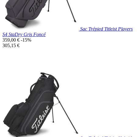
Sac Trépied Titleist Players
S4 StaDry Gris Foncé
Prix
359,00 €
-15%
de
Prix
305,15 €
base
unitaire
Prix réduit
Nouveau

Aperçu rapide
Gris
Foncé