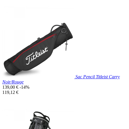
Prix réduit
Nouveau

Aperçu rapide
Gris
Foncé
Sac Pencil Titleist Carry
Noir/Rouge
Prix
139,00 €
-14%
de
Prix
119,12 €
base
unitaire
Prix réduit
Nouveau