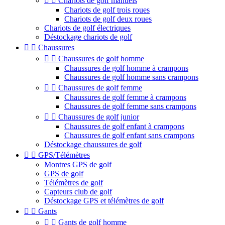


Chariots de golf manuels
Chariots de golf trois roues
Chariots de golf deux roues
Chariots de golf électriques
Déstockage chariots de golf


Chaussures


Chaussures de golf homme
Chaussures de golf homme à crampons
Chaussures de golf homme sans crampons


Chaussures de golf femme
Chaussures de golf femme à crampons
Chaussures de golf femme sans crampons


Chaussures de golf junior
Chaussures de golf enfant à crampons
Chaussures de golf enfant sans crampons
Déstockage chaussures de golf


GPS/Télémètres
Montres GPS de golf
GPS de golf
Télémètres de golf
Capteurs club de golf
Déstockage GPS et télémètres de golf


Gants


Gants de golf homme