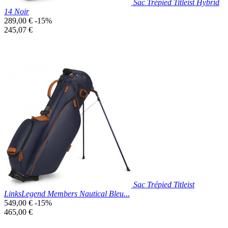
Sac Trépied Titleist Hybrid
14 Noir
Prix
289,00 €
-15%
de
Prix
245,07 €
base
unitaire
Prix réduit
Nouveau

Aperçu rapide
Noir
Sac Trépied Titleist
LinksLegend Members Nautical Bleu...
Prix
549,00 €
-15%
de
Prix
465,00 €
base
unitaire