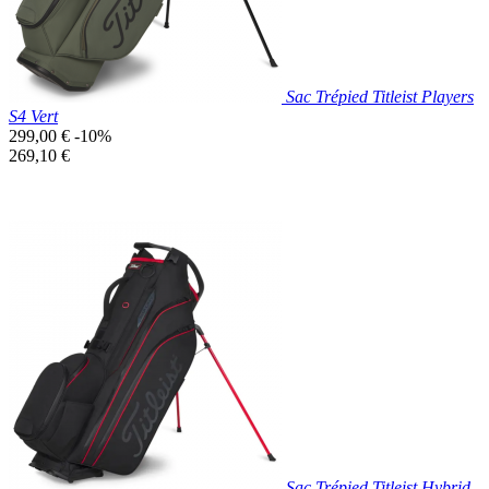
Sac Trépied Titleist Players
S4 Vert
Prix
299,00 €
-10%
de
Prix
269,10 €
base
unitaire
Prix réduit
Nouveau

Aperçu rapide
Kaki
Sac Trépied Titleist Hybrid