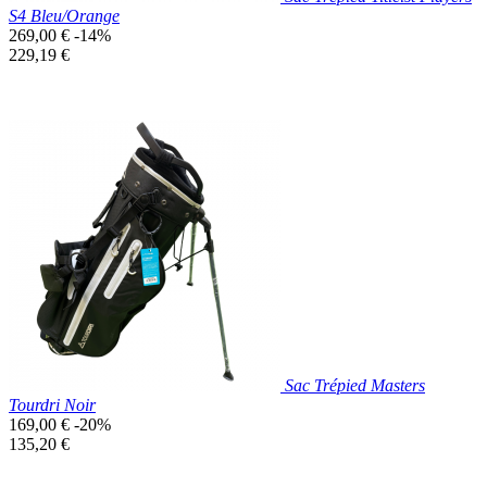
S4 Bleu/Orange
Prix
269,00 €
-14%
de
Prix
229,19 €
base
unitaire
Prix réduit

Aperçu rapide
Bleu
Canard
Sac Trépied Masters
Tourdri Noir
Prix
169,00 €
-20%
de
Prix
135,20 €
base
unitaire