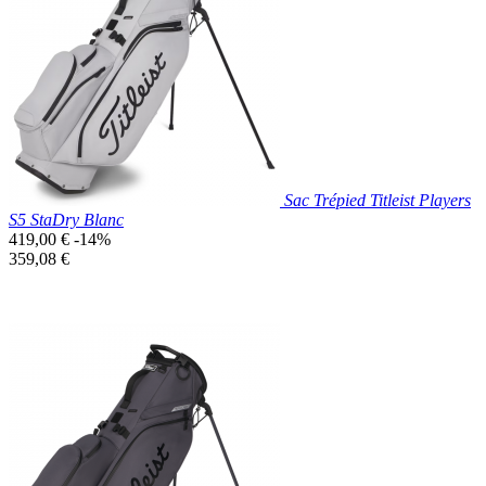

Aperçu rapide
Bleu
Canard
Sac Trépied Titleist Players
S5 StaDry Blanc
Prix
419,00 €
-14%
de
Prix
359,08 €
base
unitaire
Prix réduit
Nouveau

Aperçu rapide
Blanc