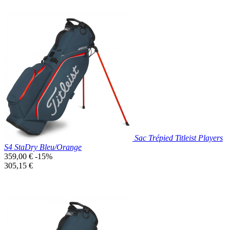
Prix réduit
Nouveau

Aperçu rapide
Noir
Sac Trépied Titleist Players
S4 StaDry Bleu/Orange
Prix
359,00 €
-15%
de
Prix
305,15 €
base
unitaire
Prix réduit
Nouveau