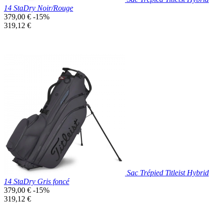
14 StaDry Noir/Rouge
Prix
379,00 €
-15%
de
Prix
319,12 €
base
unitaire
Prix réduit
Nouveau

Aperçu rapide
Noir/Rouge
Sac Trépied Titleist Hybrid
14 StaDry Gris foncé
Prix
379,00 €
-15%
de
Prix
319,12 €
base
unitaire