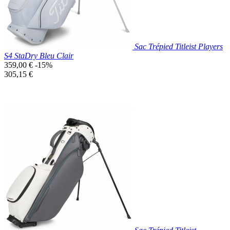
Sac Trépied Titleist Players
S4 StaDry Bleu Clair
Prix
359,00 €
-15%
de
Prix
305,15 €
base
unitaire
Prix réduit
Nouveau

Aperçu rapide
Bleu
Clair