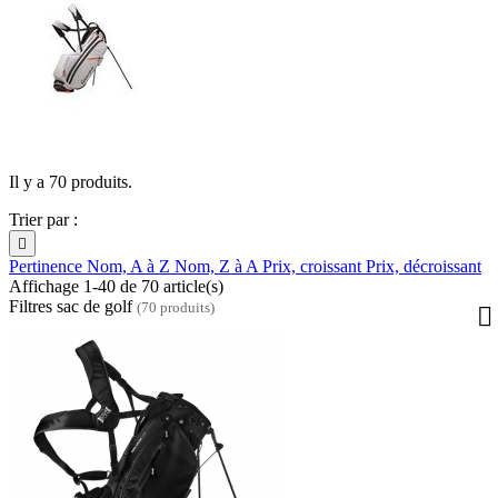
Il y a 70 produits.
Trier par :

Pertinence
Nom, A à Z
Nom, Z à A
Prix, croissant
Prix, décroissant
Affichage 1-40 de 70 article(s)
Filtres sac de golf
(70 produits)