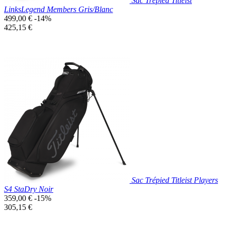
Sac Trépied Titleist
LinksLegend Members Gris/Blanc
Prix
499,00 €
-14%
de
Prix
425,15 €
base
unitaire
Prix réduit
Nouveau

Aperçu rapide
Blanc/Gris
Sac Trépied Titleist Players
S4 StaDry Noir
Prix
359,00 €
-15%
de
Prix
305,15 €
base
unitaire