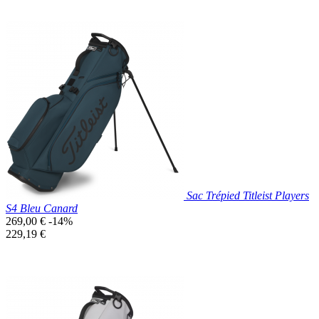
Prix réduit
Nouveau

Aperçu rapide
Bleu
Clair
Sac Trépied Titleist Players
S4 Bleu Canard
Prix
269,00 €
-14%
de
Prix
229,19 €
base
unitaire
Prix réduit
Nouveau