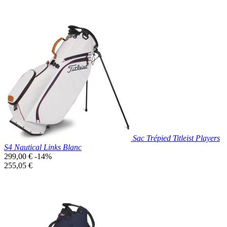
Prix réduit
Nouveau

Aperçu rapide
Bleu
Marine
Sac Trépied Titleist Players
S4 Nautical Links Blanc
Prix
299,00 €
-14%
de
Prix
255,05 €
base
unitaire
Prix réduit
Nouveau