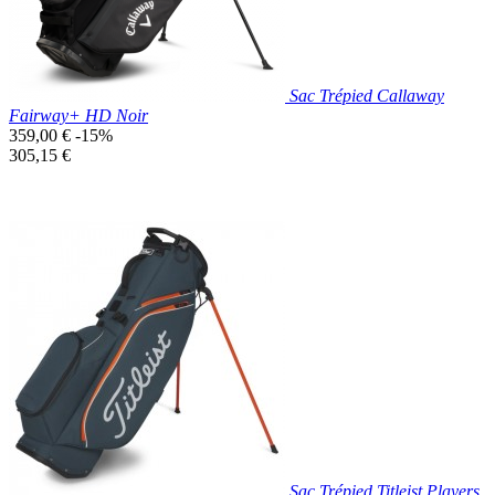
Sac Trépied Callaway
Fairway+ HD Noir
Prix
359,00 €
-15%
de
Prix
305,15 €
base
unitaire
Prix réduit

Aperçu rapide
Noir
Sac Trépied Titleist Players