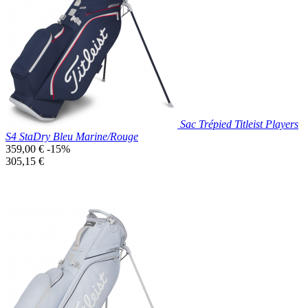

Aperçu rapide
Vert
Sac Trépied Titleist Players
S4 StaDry Bleu Marine/Rouge
Prix
359,00 €
-15%
de
Prix
305,15 €
base
unitaire
Prix réduit
Nouveau

Aperçu rapide
Bleu
Marine