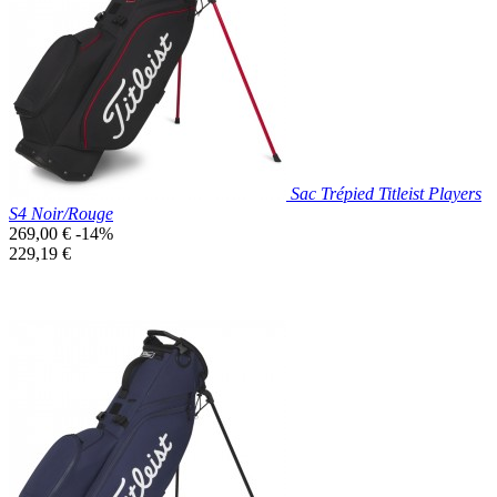
Bleu
Marine
Sac Trépied Titleist Players
S4 Noir/Rouge
Prix
269,00 €
-14%
de
Prix
229,19 €
base
unitaire
Prix réduit

Aperçu rapide
Noir/Rouge