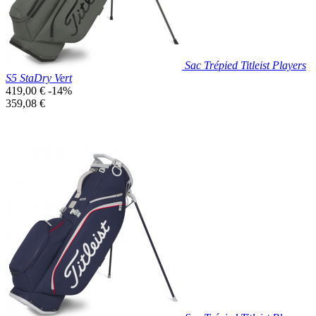
Sac Trépied Titleist Players
S5 StaDry Vert
Prix
419,00 €
-14%
de
Prix
359,08 €
base
unitaire
Prix réduit
Nouveau

Aperçu rapide
Kaki