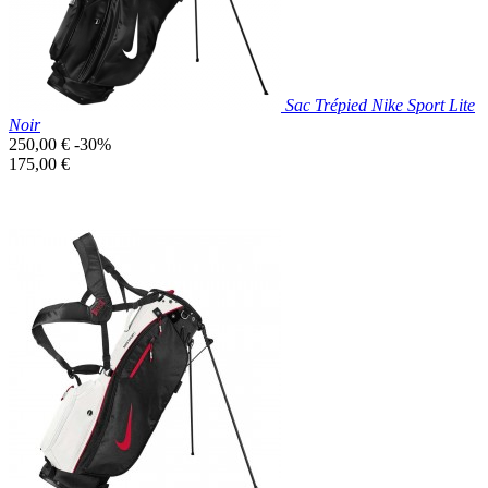
Sac Trépied Nike Sport Lite
Noir
Prix
250,00 €
-30%
de
Prix
175,00 €
base
unitaire
Prix réduit
Nouveau

Aperçu rapide
Noir