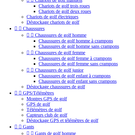


Chariots de golf manuels
Chariots de golf trois roues
Chariots de golf deux roues
Chariots de golf électriques
Déstockage chariots de golf


Chaussures


Chaussures de golf homme
Chaussures de golf homme à crampons
Chaussures de golf homme sans crampons


Chaussures de golf femme
Chaussures de golf femme à crampons
Chaussures de golf femme sans crampons


Chaussures de golf junior
Chaussures de golf enfant à crampons
Chaussures de golf enfant sans crampons
Déstockage chaussures de golf


GPS/Télémètres
Montres GPS de golf
GPS de golf
Télémètres de golf
Capteurs club de golf
Déstockage GPS et télémètres de golf


Gants


Gants de golf homme