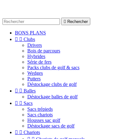

Rechercher
BONS PLANS


Clubs
Drivers
Bois de parcours
Hybrides
Série de fers
Packs clubs de golf & sacs
Wedges
Putters
Déstockage clubs de golf


Balles
Déstockage balles de golf


Sacs
Sacs trépieds
Sacs chariots
Housses sac golf
Déstockage sacs de golf


Chariots