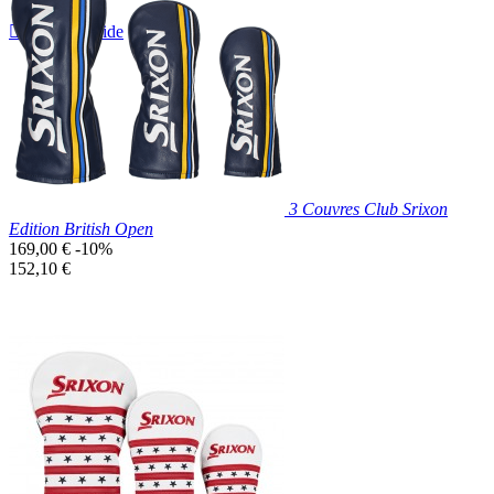

Aperçu rapide
3 Couvres Club Srixon
Edition British Open
Prix
169,00 €
-10%
de
Prix
152,10 €
base
unitaire
Exclusivité web !
Prix réduit

Aperçu rapide