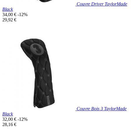
Couvre Driver TaylorMade
Black
Prix
34,00 €
-12%
de
Prix
29,92 €
base
unitaire
Prix réduit

Aperçu rapide
Couvre Bois 3 TaylorMade
Black
Prix
32,00 €
-12%
de
Prix
28,16 €
base
unitaire