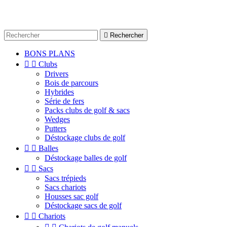

Rechercher
BONS PLANS


Clubs
Drivers
Bois de parcours
Hybrides
Série de fers
Packs clubs de golf & sacs
Wedges
Putters
Déstockage clubs de golf


Balles
Déstockage balles de golf


Sacs
Sacs trépieds
Sacs chariots
Housses sac golf
Déstockage sacs de golf


Chariots