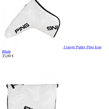
Couvre Putter Ping Icon
Blade
Prix
35,00 €
unitaire

Aperçu rapide