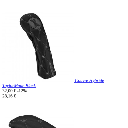
Prix réduit

Aperçu rapide
Couvre Hybride
TaylorMade Black
Prix
32,00 €
-12%
de
Prix
28,16 €
base
unitaire
Prix réduit