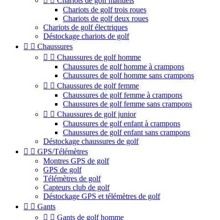


Chariots de golf manuels
Chariots de golf trois roues
Chariots de golf deux roues
Chariots de golf électriques
Déstockage chariots de golf


Chaussures


Chaussures de golf homme
Chaussures de golf homme à crampons
Chaussures de golf homme sans crampons


Chaussures de golf femme
Chaussures de golf femme à crampons
Chaussures de golf femme sans crampons


Chaussures de golf junior
Chaussures de golf enfant à crampons
Chaussures de golf enfant sans crampons
Déstockage chaussures de golf


GPS/Télémètres
Montres GPS de golf
GPS de golf
Télémètres de golf
Capteurs club de golf
Déstockage GPS et télémètres de golf


Gants


Gants de golf homme