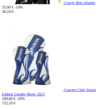
Couvre Bois Sésame
Prix
35,00 €
-14%
de
Prix
30,10 €
base
unitaire
Prix réduit

Aperçu rapide
Couvres Club Srixon
Edition Limitée Major 2023
Prix
169,00 €
-10%
de
Prix
152,10 €
base
unitaire