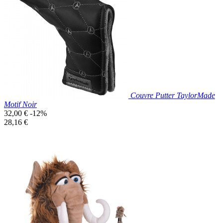

Aperçu rapide
Couvre Putter TaylorMade
Motif Noir
Prix
32,00 €
-12%
de
Prix
28,16 €
base
unitaire
Prix réduit

Aperçu rapide