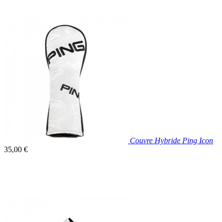

Aperçu rapide
Couvre Hybride Ping Icon
Prix
35,00 €
unitaire

Aperçu rapide