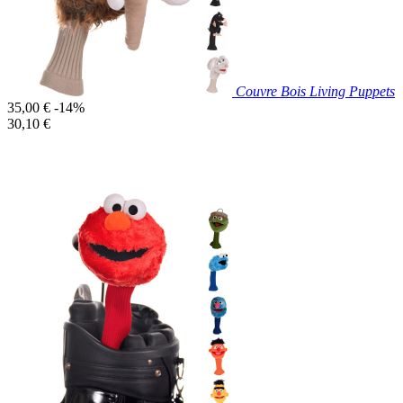
Couvre Bois Living Puppets
Prix
35,00 €
-14%
de
Prix
30,10 €
base
unitaire
Prix réduit

Aperçu rapide