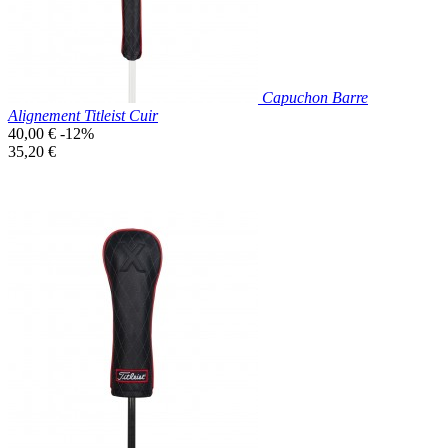
Capuchon Barre
Alignement Titleist Cuir
Prix
40,00 €
-12%
de
Prix
35,20 €
base
unitaire
Prix réduit

Aperçu rapide