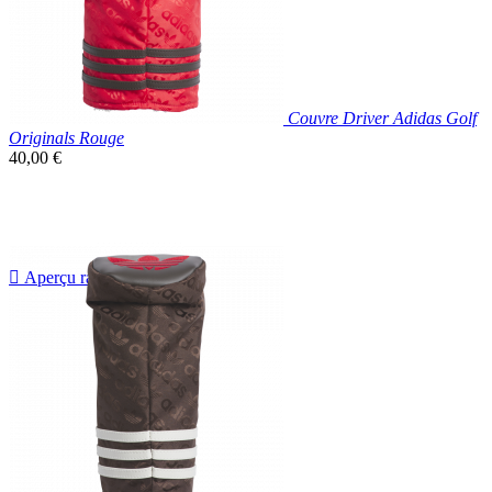
Couvre Driver Adidas Golf
Originals Rouge
Prix
40,00 €
unitaire

Aperçu rapide
Rouge