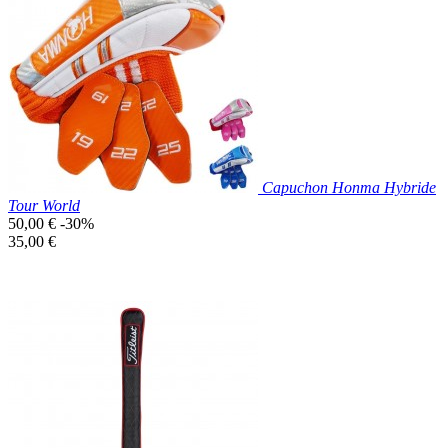

Aperçu rapide
Capuchon Honma Hybride
Tour World
Prix
50,00 €
-30%
de
Prix
35,00 €
base
unitaire
Prix réduit

Aperçu rapide
Rose
Bleu
Orange