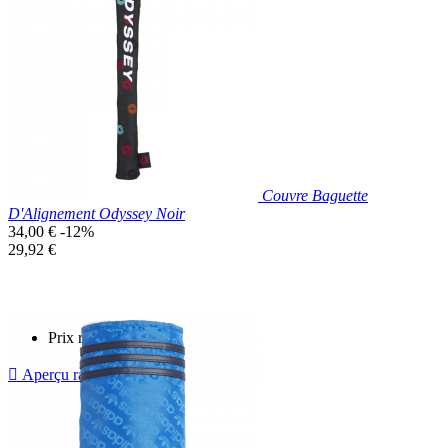

Aperçu rapide
Blanc
Couvre Baguette
D'Alignement Odyssey Noir
Prix
34,00 €
-12%
de
Prix
29,92 €
base
unitaire
Prix réduit

Aperçu rapide
Noir