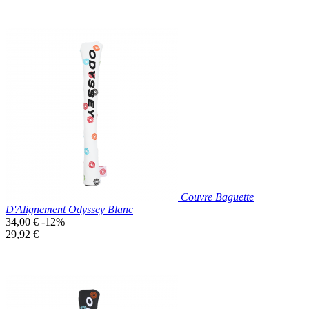
Prix réduit

Aperçu rapide
Rouge
Couvre Baguette
D'Alignement Odyssey Blanc
Prix
34,00 €
-12%
de
Prix
29,92 €
base
unitaire
Prix réduit