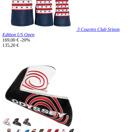
3 Couvres Club Srixon
Edition US Open
Prix
169,00 €
-20%
de
Prix
135,20 €
base
unitaire
Exclusivité web !
Prix réduit

Aperçu rapide