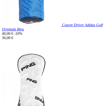
Couvre Driver Adidas Golf
Originals Bleu
Prix
40,00 €
-10%
de
Prix
36,00 €
base
unitaire
Prix réduit

Aperçu rapide
Bleu