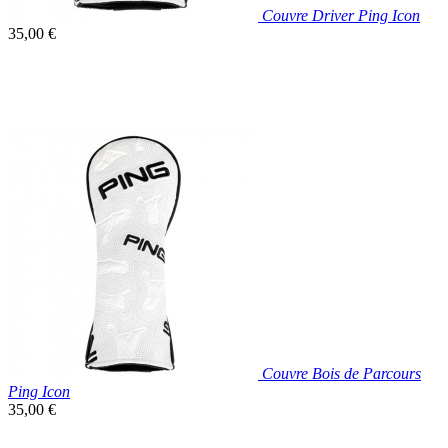
Couvre Driver Ping Icon
Prix
35,00 €
unitaire

Aperçu rapide
Couvre Bois de Parcours
Ping Icon
Prix
35,00 €
unitaire