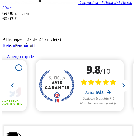
Capuchon Titleist Jet Black
Cuir
Prix
69,00 €
-13%
de
Prix
60,03 €
base
unitaire
Affichage 1-27 de 27 article(s)
Prix réduit
Retour en haut


Aperçu rapide