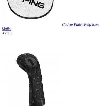
Couvre Putter Ping Icon
Mallet
Prix
35,00 €
unitaire

Aperçu rapide