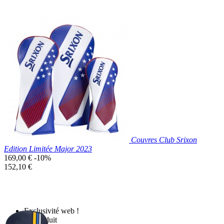
Exclusivité web !
Prix réduit

Aperçu rapide
Couvres Club Srixon
Edition Limitée Major 2023
Prix
169,00 €
-10%
de
Prix
152,10 €
base
unitaire
Exclusivité web !
Prix réduit