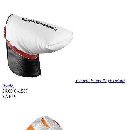
Prix réduit

Aperçu rapide
Couvre Putter TaylorMade
Blade
Prix
26,00 €
-15%
de
Prix
22,10 €
base
unitaire
Prix réduit