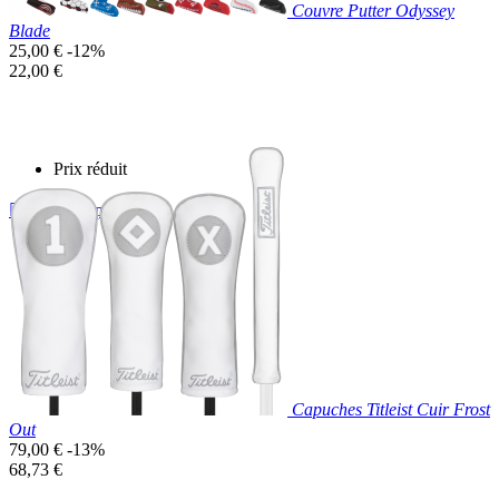
Couvre Putter Odyssey
Blade
Prix
25,00 €
-12%
de
Prix
22,00 €
base
unitaire
Prix réduit

Aperçu rapide
Capuches Titleist Cuir Frost
Out
Prix
79,00 €
-13%
de
Prix
68,73 €
base
unitaire