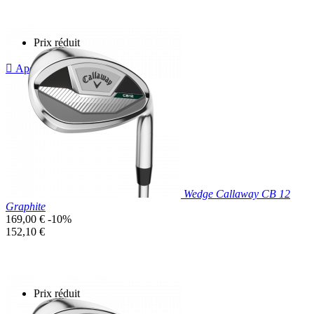
Prix réduit

Aperçu rapide
Wedge Callaway CB 12
Graphite
Prix
169,00 €
-10%
de
Prix
152,10 €
base
unitaire
Prix réduit