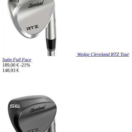

Aperçu rapide
Wedge Cleveland RTZ Tour
Satin Full Face
Prix
189,00 €
-21%
de
Prix
148,93 €
base
unitaire
Prix réduit

Aperçu rapide