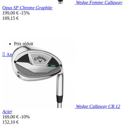
Wedge Femme Callaway
Opus SP Chrome Graphite
Prix
199,00 €
-15%
de
Prix
169,15 €
base
unitaire
Prix réduit

Aperçu rapide
Wedge Callaway CB 12
Acier
Prix
169,00 €
-10%
de
Prix
152,10 €
base
unitaire