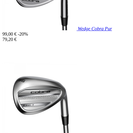
Wedge Cobra Pur
Prix
99,00 €
-20%
de
Prix
79,20 €
base
unitaire
Prix réduit

Aperçu rapide