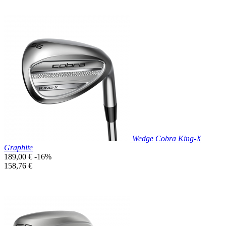
Prix réduit

Aperçu rapide
Wedge Cobra King-X
Graphite
Prix
189,00 €
-16%
de
Prix
158,76 €
base
unitaire
Prix réduit