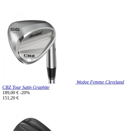
Prix réduit

Aperçu rapide
Wedge Femme Cleveland
CBZ Tour Satin Graphite
Prix
189,00 €
-20%
de
Prix
151,20 €
base
unitaire
Prix réduit