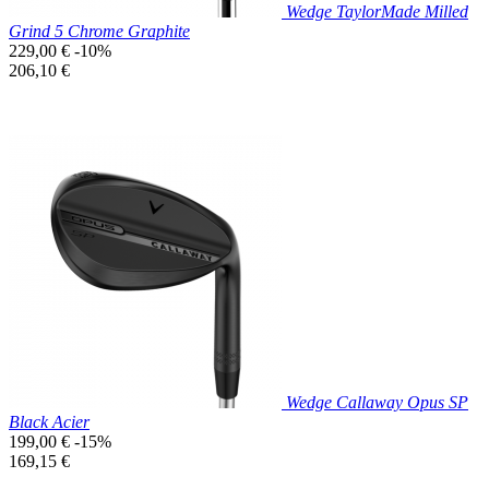
Wedge TaylorMade Milled
Grind 5 Chrome Graphite
Prix
229,00 €
-10%
de
Prix
206,10 €
base
unitaire
Prix réduit

Aperçu rapide
Wedge Callaway Opus SP
Black Acier
Prix
199,00 €
-15%
de
Prix
169,15 €
base
unitaire