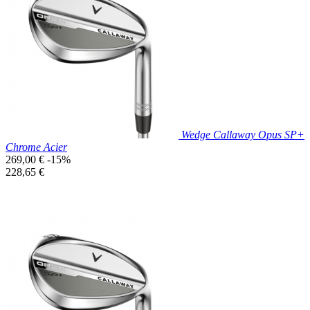

Aperçu rapide
Wedge Callaway Opus SP+
Chrome Acier
Prix
269,00 €
-15%
de
Prix
228,65 €
base
unitaire
Prix réduit

Aperçu rapide