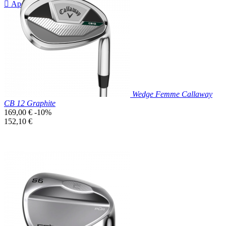

Aperçu rapide
Wedge Femme Callaway
CB 12 Graphite
Prix
169,00 €
-10%
de
Prix
152,10 €
base
unitaire
Prix réduit

Aperçu rapide