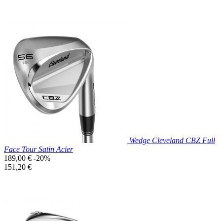
Prix réduit

Aperçu rapide
Wedge Cleveland CBZ Full
Face Tour Satin Acier
Prix
189,00 €
-20%
de
Prix
151,20 €
base
unitaire
Prix réduit