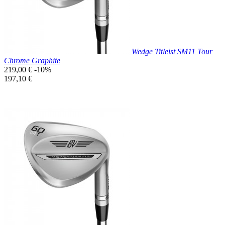
Wedge Titleist SM11 Tour
Chrome Graphite
Prix
219,00 €
-10%
de
Prix
197,10 €
base
unitaire
Prix réduit

Aperçu rapide