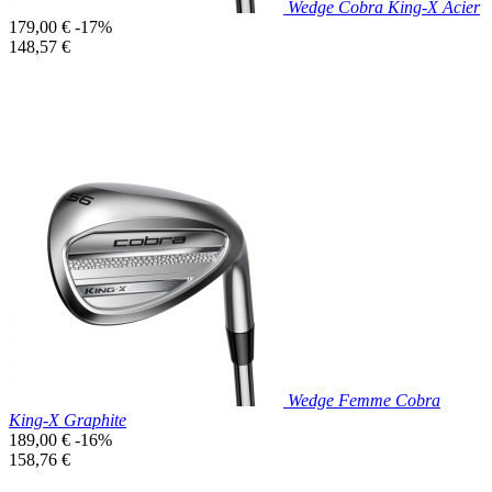
Wedge Cobra King-X Acier
Prix
179,00 €
-17%
de
Prix
148,57 €
base
unitaire
Prix réduit

Aperçu rapide
Wedge Femme Cobra
King-X Graphite
Prix
189,00 €
-16%
de
Prix
158,76 €
base
unitaire