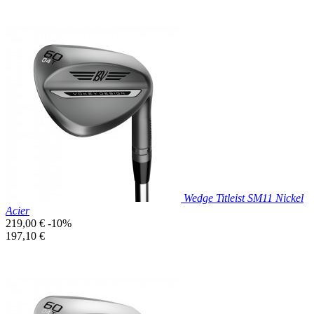
Prix réduit

Aperçu rapide
Wedge Titleist SM11 Nickel
Acier
Prix
219,00 €
-10%
de
Prix
197,10 €
base
unitaire
Prix réduit