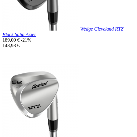
Wedge Cleveland RTZ
Black Satin Acier
Prix
189,00 €
-21%
de
Prix
148,93 €
base
unitaire
Prix réduit

Aperçu rapide