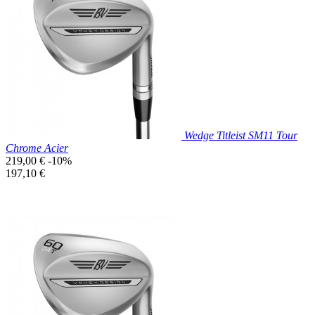

Aperçu rapide
Wedge Titleist SM11 Tour
Chrome Acier
Prix
219,00 €
-10%
de
Prix
197,10 €
base
unitaire
Prix réduit

Aperçu rapide