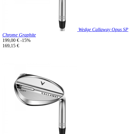
Wedge Callaway Opus SP
Chrome Graphite
Prix
199,00 €
-15%
de
Prix
169,15 €
base
unitaire
Prix réduit

Aperçu rapide