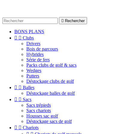

Rechercher
BONS PLANS


Clubs
Drivers
Bois de parcours
Hybrides
Série de fers
Packs clubs de golf & sacs
Wedges
Putters
Déstockage clubs de golf


Balles
Déstockage balles de golf


Sacs
Sacs trépieds
Sacs chariots
Housses sac golf
Déstockage sacs de golf


Chariots