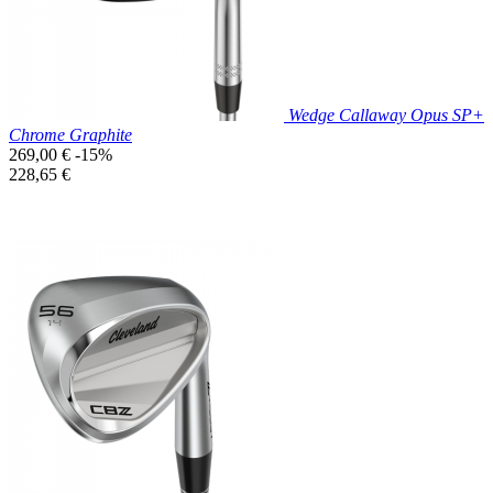
Wedge Callaway Opus SP+
Chrome Graphite
Prix
269,00 €
-15%
de
Prix
228,65 €
base
unitaire
Prix réduit

Aperçu rapide