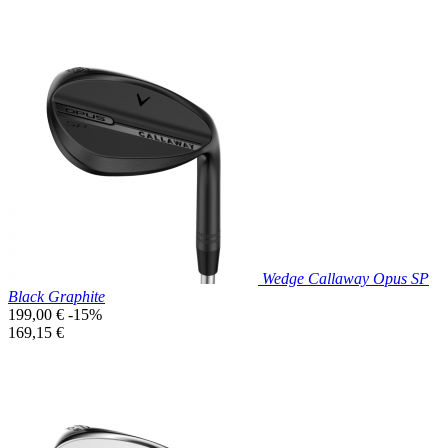
Prix réduit

Aperçu rapide
Wedge Callaway Opus SP
Black Graphite
Prix
199,00 €
-15%
de
Prix
169,15 €
base
unitaire
Prix réduit