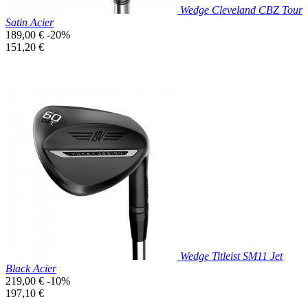
Wedge Cleveland CBZ Tour
Satin Acier
Prix
189,00 €
-20%
de
Prix
151,20 €
base
unitaire
Prix réduit

Aperçu rapide
Wedge Titleist SM11 Jet
Black Acier
Prix
219,00 €
-10%
de
Prix
197,10 €
base
unitaire