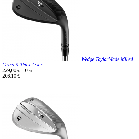

Aperçu rapide
Wedge TaylorMade Milled
Grind 5 Black Acier
Prix
229,00 €
-10%
de
Prix
206,10 €
base
unitaire
Prix réduit

Aperçu rapide