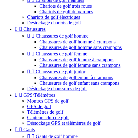


Chariots de golf manuels
Chariots de golf trois roues
Chariots de golf deux roues
Chariots de golf électriques
Déstockage chariots de golf


Chaussures


Chaussures de golf homme
Chaussures de golf homme à crampons
Chaussures de golf homme sans crampons


Chaussures de golf femme
Chaussures de golf femme à crampons
Chaussures de golf femme sans crampons


Chaussures de golf junior
Chaussures de golf enfant à crampons
Chaussures de golf enfant sans crampons
Déstockage chaussures de golf


GPS/Télémètres
Montres GPS de golf
GPS de golf
Télémètres de golf
Capteurs club de golf
Déstockage GPS et télémètres de golf


Gants


Gants de golf homme