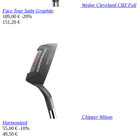
Wedge Cleveland CBZ Full
Face Tour Satin Graphite
Prix
189,00 €
-20%
de
Prix
151,20 €
base
unitaire
Prix réduit

Aperçu rapide
Chipper Wilson
Harmonized
Prix
55,00 €
-10%
de
Prix
49,50 €
base
unitaire