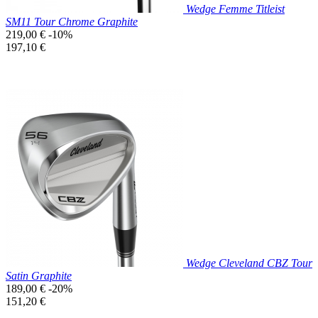
Wedge Femme Titleist
SM11 Tour Chrome Graphite
Prix
219,00 €
-10%
de
Prix
197,10 €
base
unitaire
Prix réduit

Aperçu rapide
Wedge Cleveland CBZ Tour
Satin Graphite
Prix
189,00 €
-20%
de
Prix
151,20 €
base
unitaire