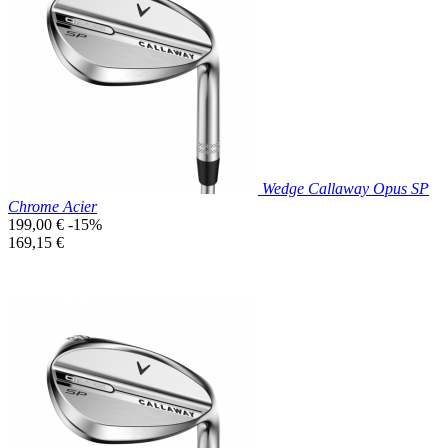

Aperçu rapide
Wedge Callaway Opus SP
Chrome Acier
Prix
199,00 €
-15%
de
Prix
169,15 €
base
unitaire
Prix réduit

Aperçu rapide