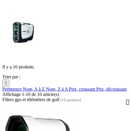
Il y a 10 produits.
Trier par :

Pertinence
Nom, A à Z
Nom, Z à A
Prix, croissant
Prix, décroissant
Affichage 1-10 de 10 article(s)
Filtres gps et télémètres de golf
(10 produits)