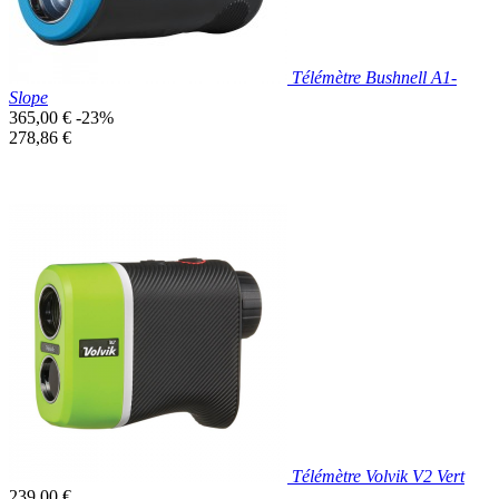
Télémètre Bushnell A1-
Slope
Prix
365,00 €
-23%
de
Prix
278,86 €
base
unitaire
Prix réduit

Aperçu rapide
Télémètre Volvik V2 Vert
Prix
239,00 €