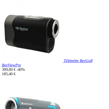
Prix réduit

Aperçu rapide
Télémètre BeeGolf
BeeViewPro
Prix
309,00 €
-40%
de
Prix
185,40 €
base
unitaire
Prix réduit

Aperçu rapide