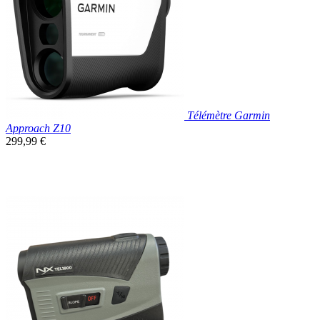
Télémètre Garmin
Approach Z10
Prix
299,99 €
unitaire
Nouveau

Aperçu rapide