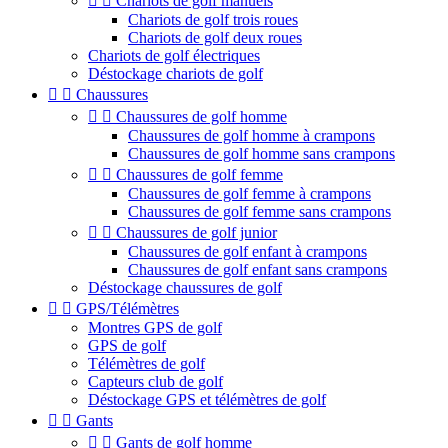


Chariots de golf manuels
Chariots de golf trois roues
Chariots de golf deux roues
Chariots de golf électriques
Déstockage chariots de golf


Chaussures


Chaussures de golf homme
Chaussures de golf homme à crampons
Chaussures de golf homme sans crampons


Chaussures de golf femme
Chaussures de golf femme à crampons
Chaussures de golf femme sans crampons


Chaussures de golf junior
Chaussures de golf enfant à crampons
Chaussures de golf enfant sans crampons
Déstockage chaussures de golf


GPS/Télémètres
Montres GPS de golf
GPS de golf
Télémètres de golf
Capteurs club de golf
Déstockage GPS et télémètres de golf


Gants


Gants de golf homme