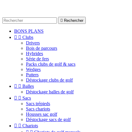

Rechercher
BONS PLANS


Clubs
Drivers
Bois de parcours
Hybrides
Série de fers
Packs clubs de golf & sacs
Wedges
Putters
Déstockage clubs de golf


Balles
Déstockage balles de golf


Sacs
Sacs trépieds
Sacs chariots
Housses sac golf
Déstockage sacs de golf


Chariots