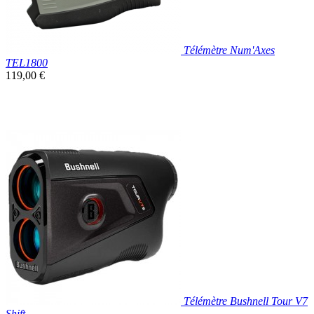
Télémètre Num'Axes
TEL1800
Prix
119,00 €
unitaire

Aperçu rapide
Télémètre Bushnell Tour V7
Shift