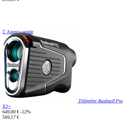
unitaire

Aperçu rapide
Télémètre Bushnell Pro
X3+
Prix
649,00 €
-12%
de
Prix
569,17 €
base
unitaire