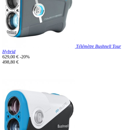
Télémètre Bushnell Tour
Hybrid
Prix
629,00 €
-20%
de
Prix
498,80 €
base
unitaire
Prix réduit

Aperçu rapide