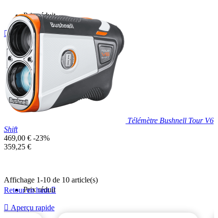
Prix réduit

Aperçu rapide
Télémètre Bushnell Tour V6
Shift
Prix
469,00 €
-23%
de
Prix
359,25 €
base
unitaire
Affichage 1-10 de 10 article(s)
Prix réduit
Retour en haut


Aperçu rapide