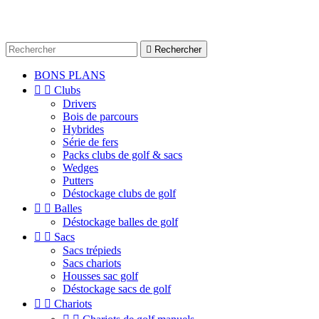

Rechercher
BONS PLANS


Clubs
Drivers
Bois de parcours
Hybrides
Série de fers
Packs clubs de golf & sacs
Wedges
Putters
Déstockage clubs de golf


Balles
Déstockage balles de golf


Sacs
Sacs trépieds
Sacs chariots
Housses sac golf
Déstockage sacs de golf


Chariots