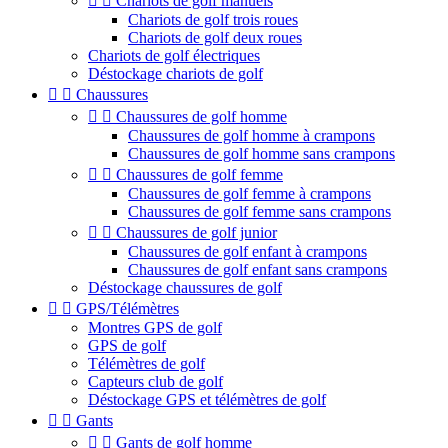


Chariots de golf manuels
Chariots de golf trois roues
Chariots de golf deux roues
Chariots de golf électriques
Déstockage chariots de golf


Chaussures


Chaussures de golf homme
Chaussures de golf homme à crampons
Chaussures de golf homme sans crampons


Chaussures de golf femme
Chaussures de golf femme à crampons
Chaussures de golf femme sans crampons


Chaussures de golf junior
Chaussures de golf enfant à crampons
Chaussures de golf enfant sans crampons
Déstockage chaussures de golf


GPS/Télémètres
Montres GPS de golf
GPS de golf
Télémètres de golf
Capteurs club de golf
Déstockage GPS et télémètres de golf


Gants


Gants de golf homme