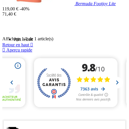
Bermuda Footjoy Lite
Prix
119,00 €
-40%
de
Prix
71,40 €
base
unitaire
Affichage 1-1 de 1 article(s)
Prix réduit
Retour en haut


Aperçu rapide
Saumon
Lime