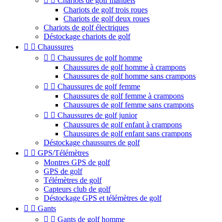


Chariots de golf manuels
Chariots de golf trois roues
Chariots de golf deux roues
Chariots de golf électriques
Déstockage chariots de golf


Chaussures


Chaussures de golf homme
Chaussures de golf homme à crampons
Chaussures de golf homme sans crampons


Chaussures de golf femme
Chaussures de golf femme à crampons
Chaussures de golf femme sans crampons


Chaussures de golf junior
Chaussures de golf enfant à crampons
Chaussures de golf enfant sans crampons
Déstockage chaussures de golf


GPS/Télémètres
Montres GPS de golf
GPS de golf
Télémètres de golf
Capteurs club de golf
Déstockage GPS et télémètres de golf


Gants


Gants de golf homme