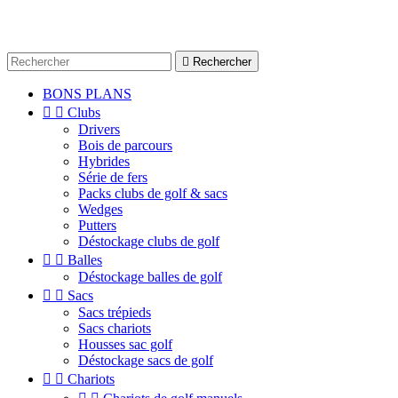

Rechercher
BONS PLANS


Clubs
Drivers
Bois de parcours
Hybrides
Série de fers
Packs clubs de golf & sacs
Wedges
Putters
Déstockage clubs de golf


Balles
Déstockage balles de golf


Sacs
Sacs trépieds
Sacs chariots
Housses sac golf
Déstockage sacs de golf


Chariots