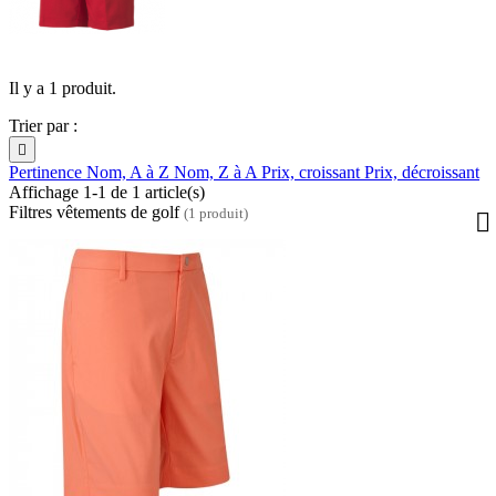
Il y a 1 produit.
Trier par :

Pertinence
Nom, A à Z
Nom, Z à A
Prix, croissant
Prix, décroissant
Affichage 1-1 de 1 article(s)
Filtres vêtements de golf
(1 produit)