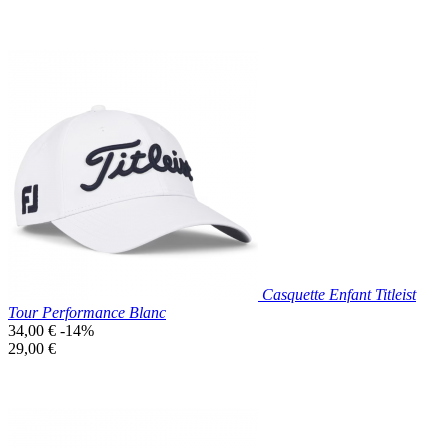
base
unitaire
Prix réduit
Nouveau

Aperçu rapide
Bleu
Casquette Enfant Titleist
Tour Performance Blanc
Prix
34,00 €
-14%
de
Prix
29,00 €
base
unitaire
Prix réduit