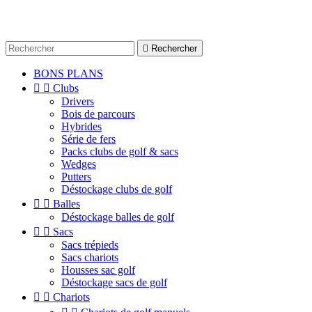

Rechercher
BONS PLANS


Clubs
Drivers
Bois de parcours
Hybrides
Série de fers
Packs clubs de golf & sacs
Wedges
Putters
Déstockage clubs de golf


Balles
Déstockage balles de golf


Sacs
Sacs trépieds
Sacs chariots
Housses sac golf
Déstockage sacs de golf


Chariots