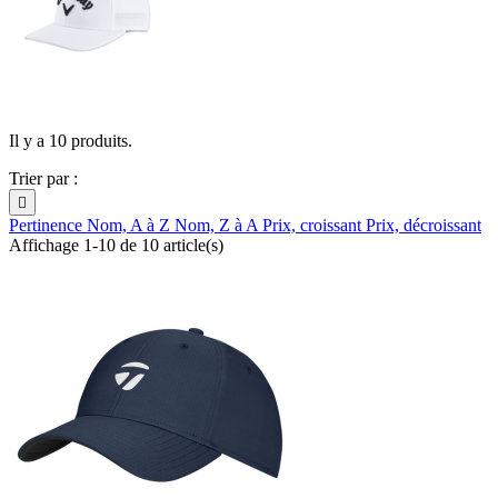
Il y a 10 produits.
Trier par :

Pertinence
Nom, A à Z
Nom, Z à A
Prix, croissant
Prix, décroissant
Affichage 1-10 de 10 article(s)