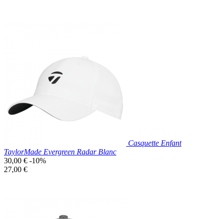
base
unitaire
Prix réduit
Nouveau

Aperçu rapide
Noir
Casquette Enfant
TaylorMade Evergreen Radar Blanc
Prix
30,00 €
-10%
de
Prix
27,00 €
base
unitaire
Prix réduit