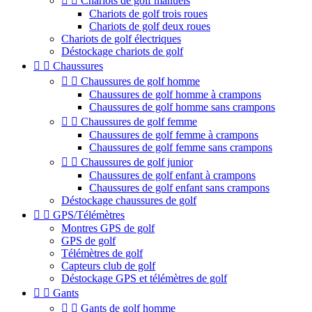


Chariots de golf manuels
Chariots de golf trois roues
Chariots de golf deux roues
Chariots de golf électriques
Déstockage chariots de golf


Chaussures


Chaussures de golf homme
Chaussures de golf homme à crampons
Chaussures de golf homme sans crampons


Chaussures de golf femme
Chaussures de golf femme à crampons
Chaussures de golf femme sans crampons


Chaussures de golf junior
Chaussures de golf enfant à crampons
Chaussures de golf enfant sans crampons
Déstockage chaussures de golf


GPS/Télémètres
Montres GPS de golf
GPS de golf
Télémètres de golf
Capteurs club de golf
Déstockage GPS et télémètres de golf


Gants


Gants de golf homme