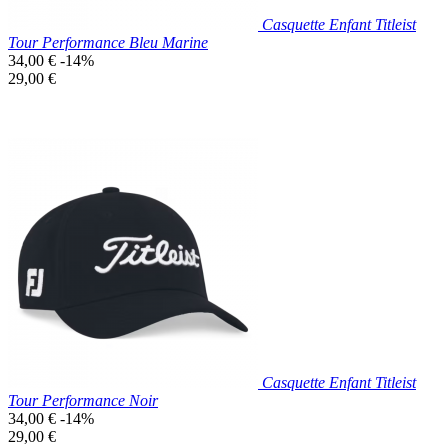
Casquette Enfant Titleist
Tour Performance Bleu Marine
Prix
34,00 €
-14%
de
Prix
29,00 €
base
unitaire
Prix réduit
Nouveau

Aperçu rapide
Bleu
Marine
Casquette Enfant Titleist
Tour Performance Noir
Prix
34,00 €
-14%
de
Prix
29,00 €