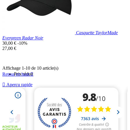
Casquette TaylorMade
Evergreen Radar Noir
Prix
30,00 €
-10%
de
Prix
27,00 €
base
unitaire
Affichage 1-10 de 10 article(s)
Prix réduit
Retour en haut


Aperçu rapide
Noir