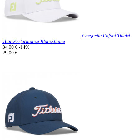
Casquette Enfant Titleist
Tour Performance Blanc/Jaune
Prix
34,00 €
-14%
de
Prix
29,00 €
base
unitaire
Prix réduit
Nouveau

Aperçu rapide
Blanc