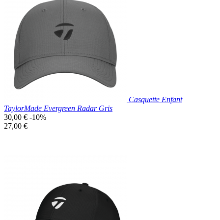

Aperçu rapide
Blanc
Casquette Enfant
TaylorMade Evergreen Radar Gris
Prix
30,00 €
-10%
de
Prix
27,00 €
base
unitaire
Prix réduit

Aperçu rapide
Gris