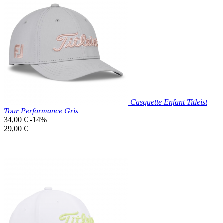
Nouveau

Aperçu rapide
Blanc
Casquette Enfant Titleist
Tour Performance Gris
Prix
34,00 €
-14%
de
Prix
29,00 €
base
unitaire
Prix réduit
Nouveau

Aperçu rapide
Gris