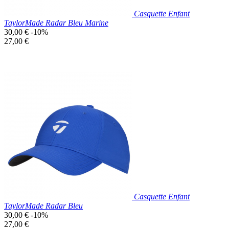
Casquette Enfant
TaylorMade Radar Bleu Marine
Prix
30,00 €
-10%
de
Prix
27,00 €
base
unitaire
Prix réduit
Nouveau

Aperçu rapide
Bleu
Marine
Casquette Enfant
TaylorMade Radar Bleu
Prix
30,00 €
-10%
de
Prix
27,00 €