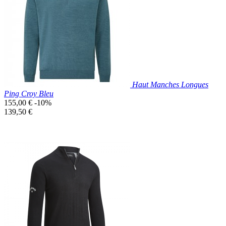
Noir
Haut Manches Longues
Ping Croy Bleu
Prix
155,00 €
-10%
de
Prix
139,50 €
base
unitaire
Prix réduit

Aperçu rapide
Bleu
Clair