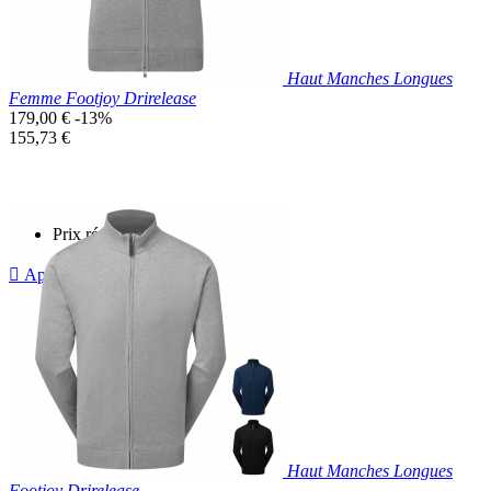
Haut Manches Longues
Femme Footjoy Drirelease
Prix
179,00 €
-13%
de
Prix
155,73 €
base
unitaire
Prix réduit

Aperçu rapide
Bleu
Gris
Marine
Haut Manches Longues
Footjoy Drirelease