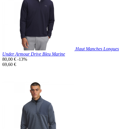
Gris
Foncé
Haut Manches Longues
Under Armour Drive Bleu Marine
Prix
80,00 €
-13%
de
Prix
69,60 €
base
unitaire
Prix réduit

Aperçu rapide
Bleu
Marine