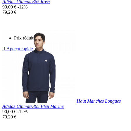
Adidas Ultimate365 Rose
Prix
90,00 €
-12%
de
Prix
79,20 €
base
unitaire
Prix réduit

Aperçu rapide
Rose
Clair
Haut Manches Longues
Adidas Ultimate365 Bleu Marine
Prix
90,00 €
-12%
de
Prix
79,20 €
base
unitaire