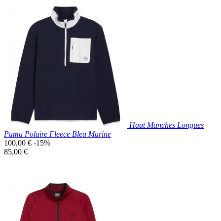
Prix réduit

Aperçu rapide
Gris
Haut Manches Longues
Puma Polaire Fleece Bleu Marine
Prix
100,00 €
-15%
de
Prix
85,00 €
base
unitaire
Prix réduit

Aperçu rapide