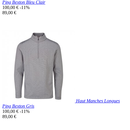
Ping Bexton Bleu Clair
Prix
100,00 €
-11%
de
Prix
89,00 €
base
unitaire
Prix réduit

Aperçu rapide
Bleu
Clair
Haut Manches Longues
Ping Bexton Gris
Prix
100,00 €
-11%
de
Prix
89,00 €
base
unitaire