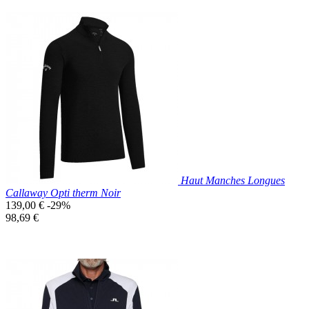
Prix réduit

Aperçu rapide
Noir
Haut Manches Longues
Callaway Opti therm Noir
Prix
139,00 €
-29%
de
Prix
98,69 €
base
unitaire
Prix réduit

Aperçu rapide