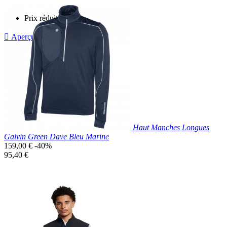
Prix réduit

Aperçu rapide
Gris
Haut Manches Longues
Galvin Green Dave Bleu Marine
Prix
159,00 €
-40%
de
Prix
95,40 €
base
unitaire
Prix réduit

Aperçu rapide