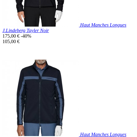
Haut Manches Longues
J.Lindeberg Tayler Noir
Prix
175,00 €
-40%
de
Prix
105,00 €
base
unitaire
Prix réduit

Aperçu rapide
Noir
Haut Manches Longues