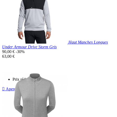
Bleu
Marine
Haut Manches Longues
Under Armour Drive Storm Gris
Prix
90,00 €
-30%
de
Prix
63,00 €
base
unitaire
Prix réduit

Aperçu rapide
Gris