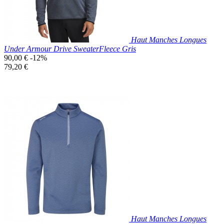
Haut Manches Longues
Under Armour Drive SweaterFleece Gris
Prix
90,00 €
-12%
de
Prix
79,20 €
base
unitaire
Prix réduit

Aperçu rapide
Gris
Foncé
Haut Manches Longues