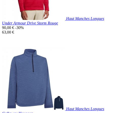
Haut Manches Longues
Under Armour Drive Storm Rouge
Prix
90,00 €
-30%
de
Prix
63,00 €
base
unitaire
Prix réduit

Aperçu rapide
Rouge
Haut Manches Longues