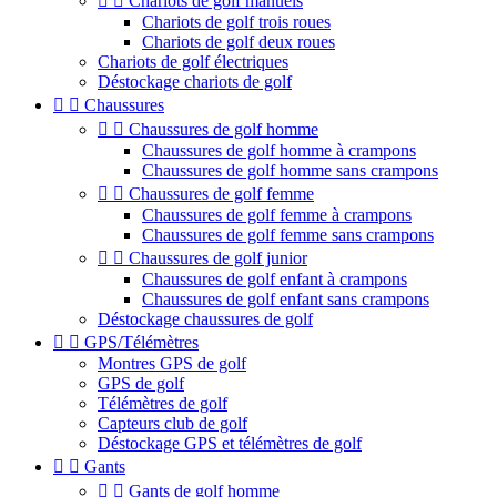


Chariots de golf manuels
Chariots de golf trois roues
Chariots de golf deux roues
Chariots de golf électriques
Déstockage chariots de golf


Chaussures


Chaussures de golf homme
Chaussures de golf homme à crampons
Chaussures de golf homme sans crampons


Chaussures de golf femme
Chaussures de golf femme à crampons
Chaussures de golf femme sans crampons


Chaussures de golf junior
Chaussures de golf enfant à crampons
Chaussures de golf enfant sans crampons
Déstockage chaussures de golf


GPS/Télémètres
Montres GPS de golf
GPS de golf
Télémètres de golf
Capteurs club de golf
Déstockage GPS et télémètres de golf


Gants


Gants de golf homme