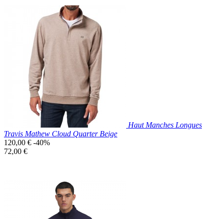
Prix réduit

Aperçu rapide
Bleu
Marine
Haut Manches Longues
Travis Mathew Cloud Quarter Beige
Prix
120,00 €
-40%
de
Prix
72,00 €
base
unitaire
Prix réduit

Aperçu rapide