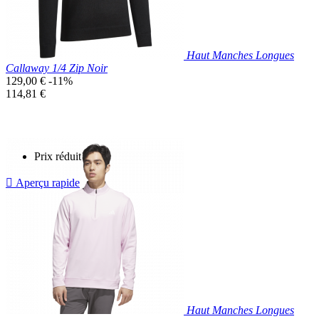
Haut Manches Longues
Callaway 1/4 Zip Noir
Prix
129,00 €
-11%
de
Prix
114,81 €
base
unitaire
Prix réduit

Aperçu rapide
Noir
Haut Manches Longues