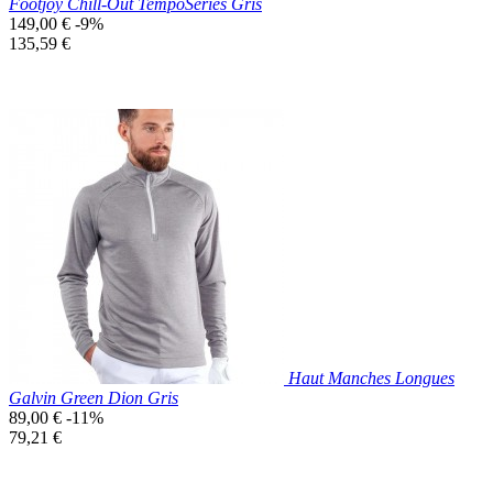
Footjoy Chill-Out TempoSeries Gris
Prix
149,00 €
-9%
de
Prix
135,59 €
base
unitaire
Prix réduit

Aperçu rapide
Gris
Haut Manches Longues
Galvin Green Dion Gris
Prix
89,00 €
-11%
de
Prix
79,21 €
base
unitaire