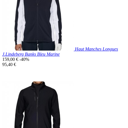
Noir
Haut Manches Longues
J.Lindeberg Banks Bleu Marine
Prix
159,00 €
-40%
de
Prix
95,40 €
base
unitaire
Prix réduit

Aperçu rapide
Bleu
Marine