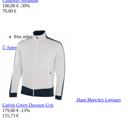
Callaway Hexagon
Prix
100,00 €
-30%
de
Prix
70,00 €
base
unitaire
Prix réduit

Aperçu rapide
Bleu
Clair
Haut Manches Longues
Galvin Green Dawson Gris
Prix
179,00 €
-13%
de
Prix
155,73 €
base
unitaire