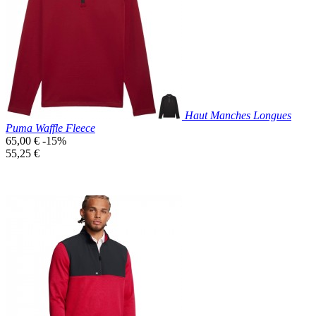
Bleu
Marine
Haut Manches Longues
Puma Waffle Fleece
Prix
65,00 €
-15%
de
Prix
55,25 €
base
unitaire
Prix réduit

Aperçu rapide
Noir
Bordeaux