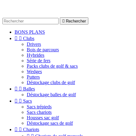

Rechercher
BONS PLANS


Clubs
Drivers
Bois de parcours
Hybrides
Série de fers
Packs clubs de golf & sacs
Wedges
Putters
Déstockage clubs de golf


Balles
Déstockage balles de golf


Sacs
Sacs trépieds
Sacs chariots
Housses sac golf
Déstockage sacs de golf


Chariots