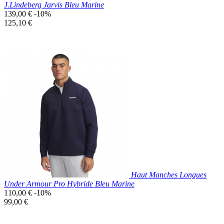
J.Lindeberg Jarvis Bleu Marine
Prix
139,00 €
-10%
de
Prix
125,10 €
base
unitaire
Prix réduit

Aperçu rapide
Bleu
Marine
Haut Manches Longues
Under Armour Pro Hybride Bleu Marine
Prix
110,00 €
-10%
de
Prix
99,00 €
base
unitaire