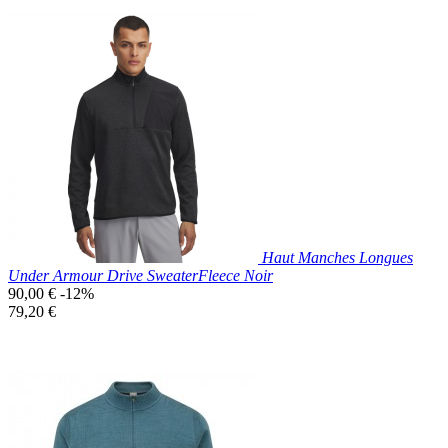
Prix réduit

Aperçu rapide
Gris
Haut Manches Longues
Under Armour Drive SweaterFleece Noir
Prix
90,00 €
-12%
de
Prix
79,20 €
base
unitaire
Prix réduit

Aperçu rapide