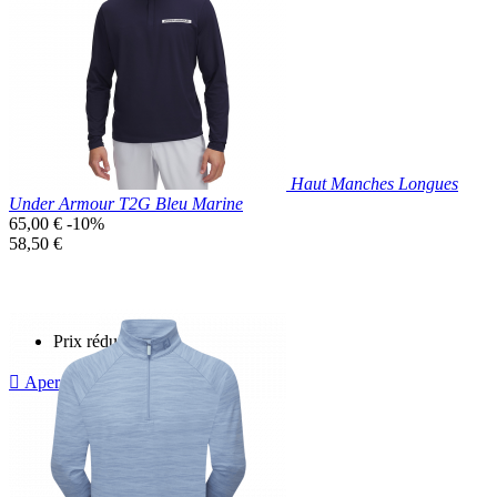
Beige
Haut Manches Longues
Under Armour T2G Bleu Marine
Prix
65,00 €
-10%
de
Prix
58,50 €
base
unitaire
Prix réduit

Aperçu rapide
Bleu
Marine