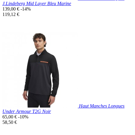
J.Lindeberg Mid Layer Bleu Marine
Prix
139,00 €
-14%
de
Prix
119,12 €
base
unitaire
Prix réduit

Aperçu rapide
Bleu
Marine
Haut Manches Longues
Under Armour T2G Noir
Prix
65,00 €
-10%
de
Prix
58,50 €
base
unitaire