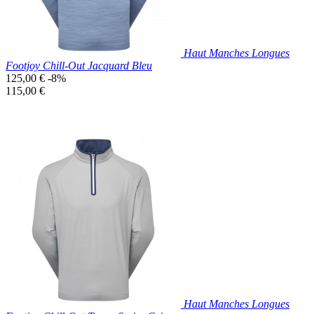
Haut Manches Longues
Footjoy Chill-Out Jacquard Bleu
Prix
125,00 €
-8%
de
Prix
115,00 €
base
unitaire
Prix réduit

Aperçu rapide
Bleu
Clair
Haut Manches Longues