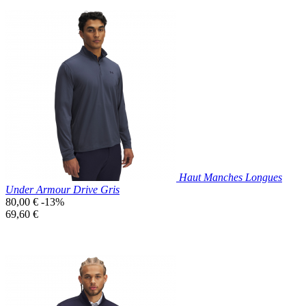
Prix réduit

Aperçu rapide
Bleu
Marine
Haut Manches Longues
Under Armour Drive Gris
Prix
80,00 €
-13%
de
Prix
69,60 €
base
unitaire
Prix réduit

Aperçu rapide