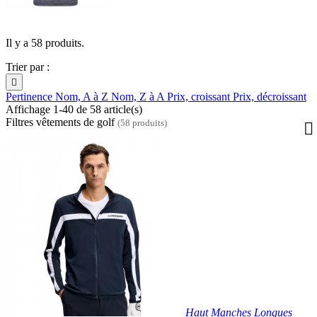
Il y a 58 produits.
Trier par :

Pertinence
Nom, A à Z
Nom, Z à A
Prix, croissant
Prix, décroissant
Affichage 1-40 de 58 article(s)
Filtres vêtements de golf
(58 produits)
Haut Manches Longues