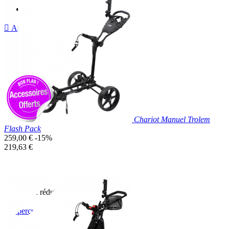
Prix réduit

Aperçu rapide
Blanc
Noir
Chariot Manuel Trolem
Flash Pack
Prix
259,00 €
-15%
de
Prix
219,63 €
base
unitaire
Prix réduit

Aperçu rapide
Blanc
Noir
Silver