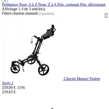
Pertinence
Nom, A à Z
Nom, Z à A
Prix, croissant
Prix, décroissant
Affichage 1-3 de 3 article(s)
Filtres chariots manuels
(3 produits)
Chariot Manuel Trolem
Twily 2
Prix
259,00 €
-15%
de
Prix
219,63 €
base
unitaire