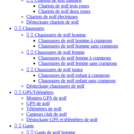


Chariots de golf manuels
Chariots de golf trois roues
Chariots de golf deux roues
Chariots de golf électriques
Déstockage chariots de golf


Chaussures


Chaussures de golf homme
Chaussures de golf homme à crampons
Chaussures de golf homme sans crampons


Chaussures de golf femme
Chaussures de golf femme à crampons
Chaussures de golf femme sans crampons


Chaussures de golf junior
Chaussures de golf enfant à crampons
Chaussures de golf enfant sans crampons
Déstockage chaussures de golf


GPS/Télémètres
Montres GPS de golf
GPS de golf
Télémètres de golf
Capteurs club de golf
Déstockage GPS et télémètres de golf


Gants


Gants de golf homme