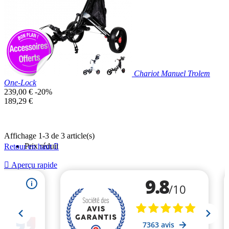
Chariot Manuel Trolem
One-Lock
Prix
239,00 €
-20%
de
Prix
189,29 €
base
unitaire
Affichage 1-3 de 3 article(s)
Prix réduit
Retour en haut


Aperçu rapide
Blanc
Noir
Gris