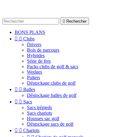

Rechercher
BONS PLANS


Clubs
Drivers
Bois de parcours
Hybrides
Série de fers
Packs clubs de golf & sacs
Wedges
Putters
Déstockage clubs de golf


Balles
Déstockage balles de golf


Sacs
Sacs trépieds
Sacs chariots
Housses sac golf
Déstockage sacs de golf


Chariots