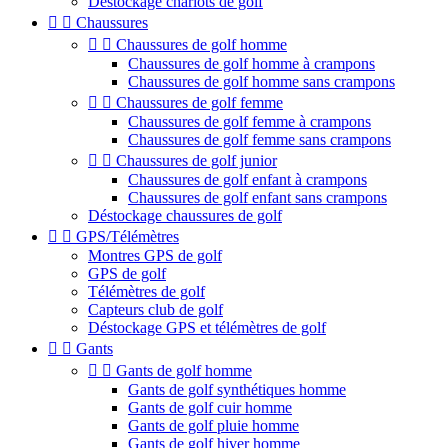
Déstockage chariots de golf


Chaussures


Chaussures de golf homme
Chaussures de golf homme à crampons
Chaussures de golf homme sans crampons


Chaussures de golf femme
Chaussures de golf femme à crampons
Chaussures de golf femme sans crampons


Chaussures de golf junior
Chaussures de golf enfant à crampons
Chaussures de golf enfant sans crampons
Déstockage chaussures de golf


GPS/Télémètres
Montres GPS de golf
GPS de golf
Télémètres de golf
Capteurs club de golf
Déstockage GPS et télémètres de golf


Gants


Gants de golf homme
Gants de golf synthétiques homme
Gants de golf cuir homme
Gants de golf pluie homme
Gants de golf hiver homme