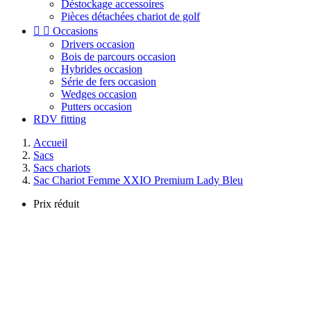
Déstockage accessoires
Pièces détachées chariot de golf


Occasions
Drivers occasion
Bois de parcours occasion
Hybrides occasion
Série de fers occasion
Wedges occasion
Putters occasion
RDV fitting
Accueil
Sacs
Sacs chariots
Sac Chariot Femme XXIO Premium Lady Bleu
Prix réduit