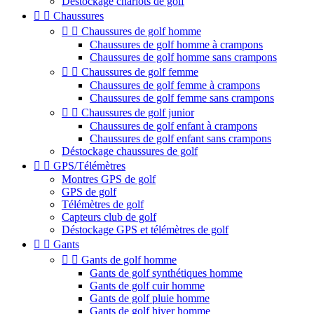
Déstockage chariots de golf


Chaussures


Chaussures de golf homme
Chaussures de golf homme à crampons
Chaussures de golf homme sans crampons


Chaussures de golf femme
Chaussures de golf femme à crampons
Chaussures de golf femme sans crampons


Chaussures de golf junior
Chaussures de golf enfant à crampons
Chaussures de golf enfant sans crampons
Déstockage chaussures de golf


GPS/Télémètres
Montres GPS de golf
GPS de golf
Télémètres de golf
Capteurs club de golf
Déstockage GPS et télémètres de golf


Gants


Gants de golf homme
Gants de golf synthétiques homme
Gants de golf cuir homme
Gants de golf pluie homme
Gants de golf hiver homme