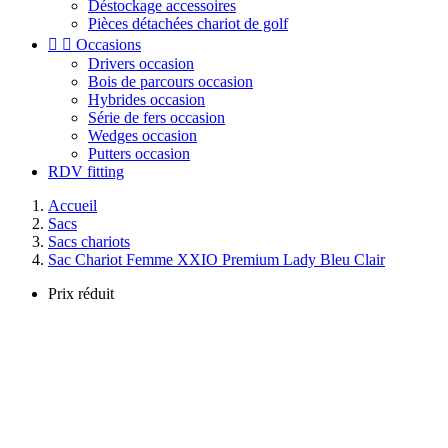
Déstockage accessoires
Pièces détachées chariot de golf


Occasions
Drivers occasion
Bois de parcours occasion
Hybrides occasion
Série de fers occasion
Wedges occasion
Putters occasion
RDV fitting
Accueil
Sacs
Sacs chariots
Sac Chariot Femme XXIO Premium Lady Bleu Clair
Prix réduit