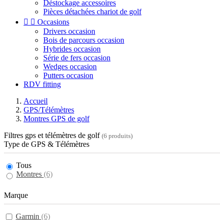
Déstockage accessoires
Pièces détachées chariot de golf


Occasions
Drivers occasion
Bois de parcours occasion
Hybrides occasion
Série de fers occasion
Wedges occasion
Putters occasion
RDV fitting
Accueil
GPS/Télémètres
Montres GPS de golf
Filtres gps et télémètres de golf
(6 produits)
Type de GPS & Télémètres
Tous
Montres
(6)
Marque
Garmin
(6)