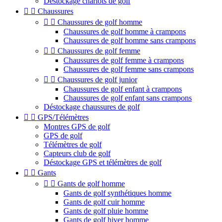
Déstockage chariots de golf


Chaussures


Chaussures de golf homme
Chaussures de golf homme à crampons
Chaussures de golf homme sans crampons


Chaussures de golf femme
Chaussures de golf femme à crampons
Chaussures de golf femme sans crampons


Chaussures de golf junior
Chaussures de golf enfant à crampons
Chaussures de golf enfant sans crampons
Déstockage chaussures de golf


GPS/Télémètres
Montres GPS de golf
GPS de golf
Télémètres de golf
Capteurs club de golf
Déstockage GPS et télémètres de golf


Gants


Gants de golf homme
Gants de golf synthétiques homme
Gants de golf cuir homme
Gants de golf pluie homme
Gants de golf hiver homme