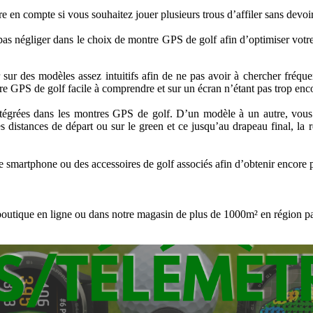
e en compte si vous souhaitez jouer plusieurs trous d’affiler sans devoi
 ne pas négliger dans le choix de montre GPS de golf afin d’optimiser vot
tir sur des modèles assez intuitifs afin de ne pas avoir à chercher fréq
tre GPS de golf facile à comprendre et sur un écran n’étant pas trop en
intégrées dans les montres GPS de golf. D’un modèle à un autre, vous 
es distances de départ ou sur le green et ce jusqu’au drapeau final, l
smartphone ou des accessoires de golf associés afin d’obtenir encore plu
outique en ligne ou dans notre magasin de plus de 1000m² en région pa