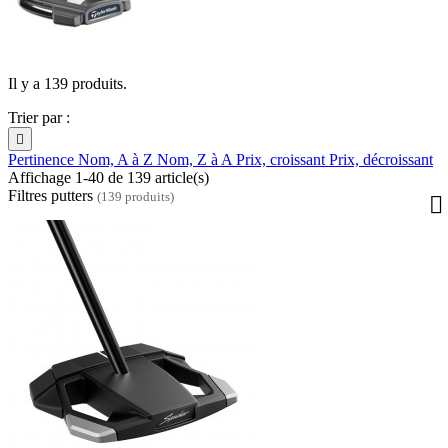
Il y a 139 produits.
Trier par :

Pertinence
Nom, A à Z
Nom, Z à A
Prix, croissant
Prix, décroissant
Affichage 1-40 de 139 article(s)
Filtres putters
(139 produits)