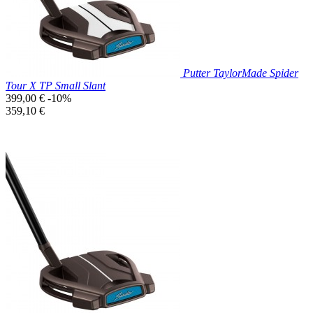
Putter TaylorMade Spider
Tour X TP Small Slant
Prix
399,00 €
-10%
de
Prix
359,10 €
base
unitaire
Prix réduit

Aperçu rapide