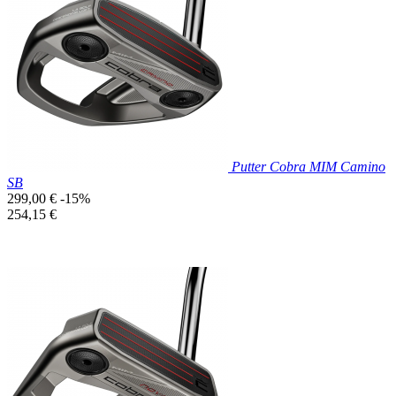

Aperçu rapide
Putter Cobra MIM Camino
SB
Prix
299,00 €
-15%
de
Prix
254,15 €
base
unitaire
Prix réduit

Aperçu rapide