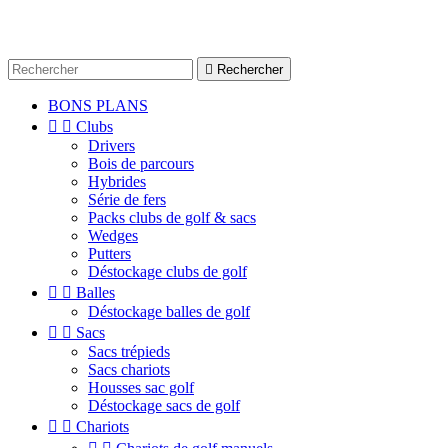

Rechercher
BONS PLANS


Clubs
Drivers
Bois de parcours
Hybrides
Série de fers
Packs clubs de golf & sacs
Wedges
Putters
Déstockage clubs de golf


Balles
Déstockage balles de golf


Sacs
Sacs trépieds
Sacs chariots
Housses sac golf
Déstockage sacs de golf


Chariots