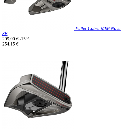
Putter Cobra MIM Nova
SB
Prix
299,00 €
-15%
de
Prix
254,15 €
base
unitaire
Prix réduit

Aperçu rapide