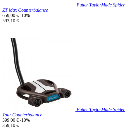
Putter TaylorMade Spider
ZT Max Counterbalance
Prix
659,00 €
-10%
de
Prix
593,10 €
base
unitaire
Prix réduit

Aperçu rapide
Putter TaylorMade Spider
Tour Counterbalance
Prix
399,00 €
-10%
de
Prix
359,10 €
base
unitaire