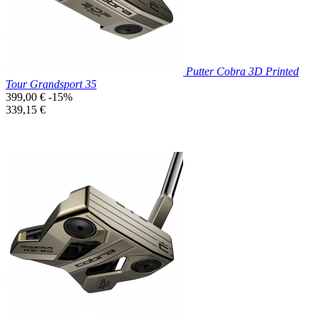
Putter Cobra 3D Printed
Tour Grandsport 35
Prix
399,00 €
-15%
de
Prix
339,15 €
base
unitaire
Prix réduit

Aperçu rapide