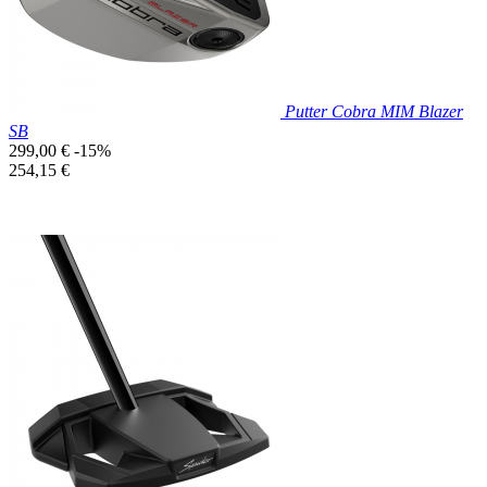
Putter Cobra MIM Blazer
SB
Prix
299,00 €
-15%
de
Prix
254,15 €
base
unitaire
Prix réduit

Aperçu rapide