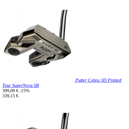
Prix réduit

Aperçu rapide
Putter Cobra 3D Printed
Tour SuperNova SB
Prix
399,00 €
-15%
de
Prix
339,15 €
base
unitaire
Prix réduit