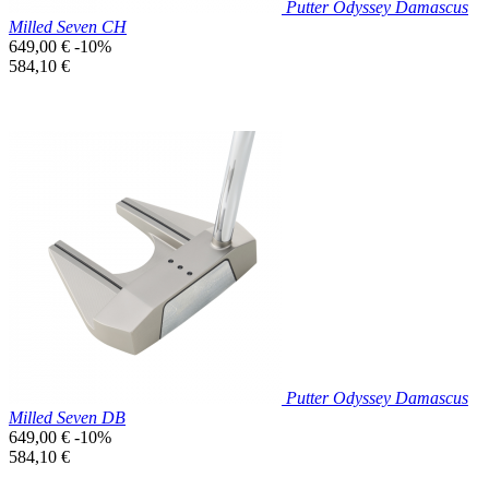
Putter Odyssey Damascus
Milled Seven CH
Prix
649,00 €
-10%
de
Prix
584,10 €
base
unitaire
Prix réduit

Aperçu rapide
Putter Odyssey Damascus
Milled Seven DB
Prix
649,00 €
-10%
de
Prix
584,10 €
base
unitaire