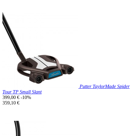
Prix réduit

Aperçu rapide
Putter TaylorMade Spider
Tour TP Small Slant
Prix
399,00 €
-10%
de
Prix
359,10 €
base
unitaire
Prix réduit