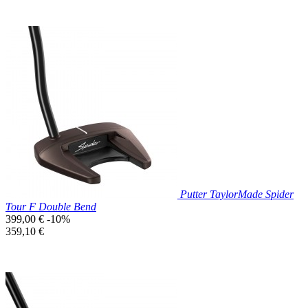
Prix réduit

Aperçu rapide
Putter TaylorMade Spider
Tour F Double Bend
Prix
399,00 €
-10%
de
Prix
359,10 €
base
unitaire
Prix réduit