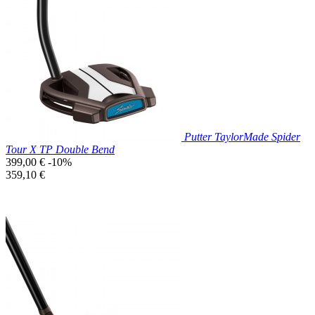

Aperçu rapide
Putter TaylorMade Spider
Tour X TP Double Bend
Prix
399,00 €
-10%
de
Prix
359,10 €
base
unitaire
Prix réduit

Aperçu rapide