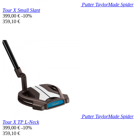
Putter TaylorMade Spider
Tour X Small Slant
Prix
399,00 €
-10%
de
Prix
359,10 €
base
unitaire
Prix réduit

Aperçu rapide
Putter TaylorMade Spider
Tour X TP L-Neck
Prix
399,00 €
-10%
de
Prix
359,10 €
base
unitaire