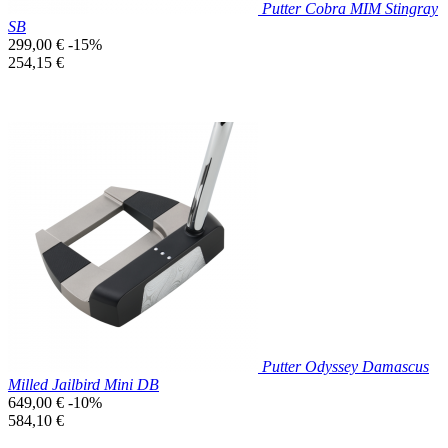
Putter Cobra MIM Stingray
SB
Prix
299,00 €
-15%
de
Prix
254,15 €
base
unitaire
Prix réduit

Aperçu rapide
Putter Odyssey Damascus
Milled Jailbird Mini DB
Prix
649,00 €
-10%
de
Prix
584,10 €
base
unitaire