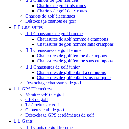


Chariots de golf manuels
Chariots de golf trois roues
Chariots de golf deux roues
Chariots de golf électriques
Déstockage chariots de golf


Chaussures


Chaussures de golf homme
Chaussures de golf homme à crampons
Chaussures de golf homme sans crampons


Chaussures de golf femme
Chaussures de golf femme à crampons
Chaussures de golf femme sans crampons


Chaussures de golf junior
Chaussures de golf enfant à crampons
Chaussures de golf enfant sans crampons
Déstockage chaussures de golf


GPS/Télémètres
Montres GPS de golf
GPS de golf
Télémètres de golf
Capteurs club de golf
Déstockage GPS et télémètres de golf


Gants


Gants de golf homme