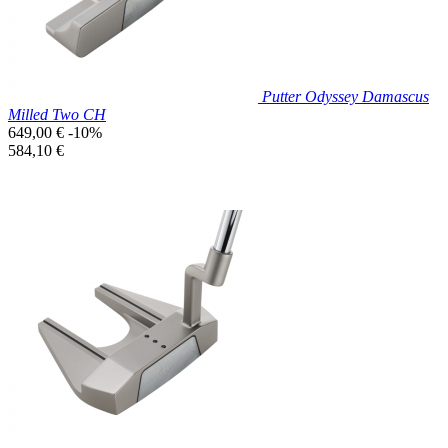
Putter Odyssey Damascus
Milled Two CH
Prix
649,00 €
-10%
de
Prix
584,10 €
base
unitaire
Prix réduit

Aperçu rapide