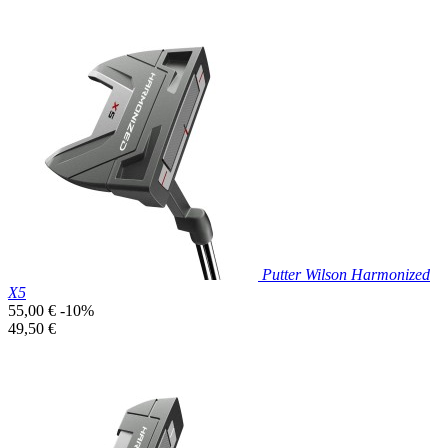
Prix réduit

Aperçu rapide
Putter Wilson Harmonized
X5
Prix
55,00 €
-10%
de
Prix
49,50 €
base
unitaire
Prix réduit