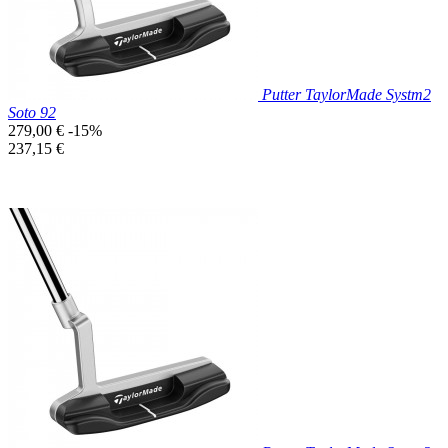
Putter TaylorMade Systm2
Soto 92
Prix
279,00 €
-15%
de
Prix
237,15 €
base
unitaire
Prix réduit

Aperçu rapide