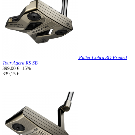

Aperçu rapide
Putter Cobra 3D Printed
Tour Agera RS SB
Prix
399,00 €
-15%
de
Prix
339,15 €
base
unitaire
Prix réduit

Aperçu rapide