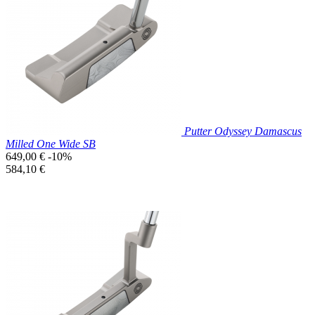

Aperçu rapide
Putter Odyssey Damascus
Milled One Wide SB
Prix
649,00 €
-10%
de
Prix
584,10 €
base
unitaire
Prix réduit

Aperçu rapide