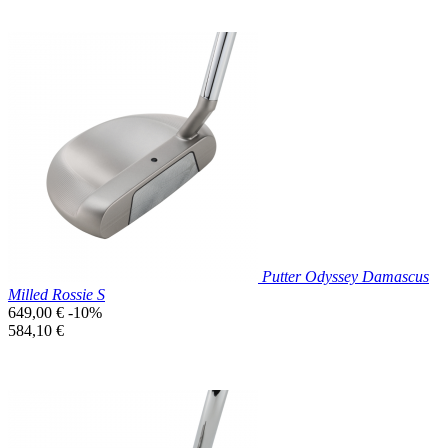
Prix réduit

Aperçu rapide
Putter Odyssey Damascus
Milled Rossie S
Prix
649,00 €
-10%
de
Prix
584,10 €
base
unitaire
Prix réduit