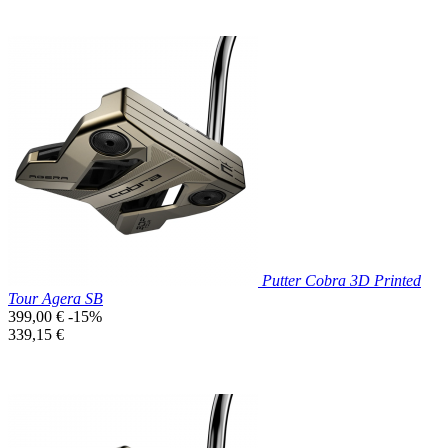
Prix réduit

Aperçu rapide
Putter Cobra 3D Printed
Tour Agera SB
Prix
399,00 €
-15%
de
Prix
339,15 €
base
unitaire
Prix réduit