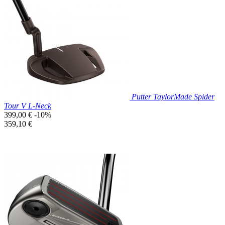

Aperçu rapide
Putter TaylorMade Spider
Tour V L-Neck
Prix
399,00 €
-10%
de
Prix
359,10 €
base
unitaire
Prix réduit

Aperçu rapide