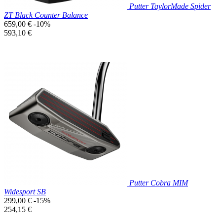
Putter TaylorMade Spider
ZT Black Counter Balance
Prix
659,00 €
-10%
de
Prix
593,10 €
base
unitaire
Prix réduit

Aperçu rapide
Putter Cobra MIM
Widesport SB
Prix
299,00 €
-15%
de
Prix
254,15 €
base
unitaire