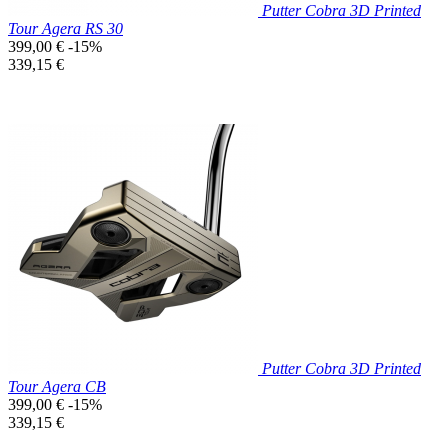
Putter Cobra 3D Printed
Tour Agera RS 30
Prix
399,00 €
-15%
de
Prix
339,15 €
base
unitaire
Prix réduit

Aperçu rapide
Putter Cobra 3D Printed
Tour Agera CB
Prix
399,00 €
-15%
de
Prix
339,15 €
base
unitaire