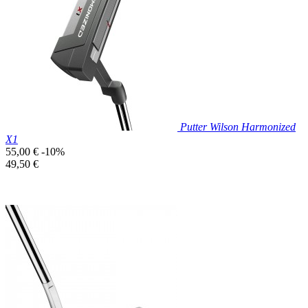

Aperçu rapide
Putter Wilson Harmonized
X1
Prix
55,00 €
-10%
de
Prix
49,50 €
base
unitaire
Prix réduit

Aperçu rapide