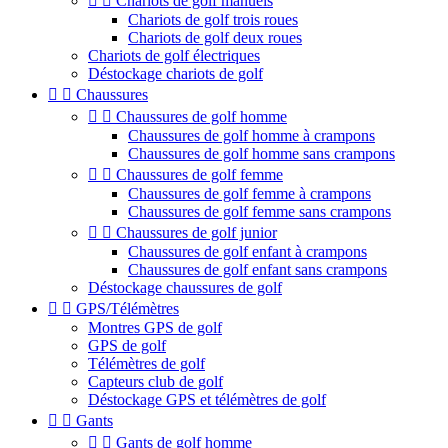


Chariots de golf manuels
Chariots de golf trois roues
Chariots de golf deux roues
Chariots de golf électriques
Déstockage chariots de golf


Chaussures


Chaussures de golf homme
Chaussures de golf homme à crampons
Chaussures de golf homme sans crampons


Chaussures de golf femme
Chaussures de golf femme à crampons
Chaussures de golf femme sans crampons


Chaussures de golf junior
Chaussures de golf enfant à crampons
Chaussures de golf enfant sans crampons
Déstockage chaussures de golf


GPS/Télémètres
Montres GPS de golf
GPS de golf
Télémètres de golf
Capteurs club de golf
Déstockage GPS et télémètres de golf


Gants


Gants de golf homme