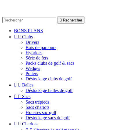

Rechercher
BONS PLANS


Clubs
Drivers
Bois de parcours
Hybrides
Série de fers
Packs clubs de golf & sacs
Wedges
Putters
Déstockage clubs de golf


Balles
Déstockage balles de golf


Sacs
Sacs trépieds
Sacs chariots
Housses sac golf
Déstockage sacs de golf


Chariots