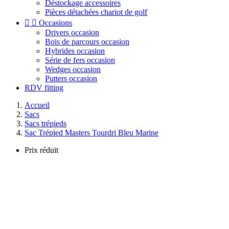
Déstockage accessoires
Pièces détachées chariot de golf


Occasions
Drivers occasion
Bois de parcours occasion
Hybrides occasion
Série de fers occasion
Wedges occasion
Putters occasion
RDV fitting
Accueil
Sacs
Sacs trépieds
Sac Trépied Masters Tourdri Bleu Marine
Prix réduit