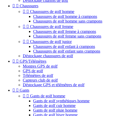
Déstockage chariots de golf


Chaussures


Chaussures de golf homme
Chaussures de golf homme à crampons
Chaussures de golf homme sans crampons


Chaussures de golf femme
Chaussures de golf femme à crampons
Chaussures de golf femme sans crampons


Chaussures de golf junior
Chaussures de golf enfant à crampons
Chaussures de golf enfant sans crampons
Déstockage chaussures de golf


GPS/Télémètres
Montres GPS de golf
GPS de golf
Télémètres de golf
Capteurs club de golf
Déstockage GPS et télémètres de golf


Gants


Gants de golf homme
Gants de golf synthétiques homme
Gants de golf cuir homme
Gants de golf pluie homme
Gants de golf hiver homme