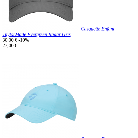
Casquette Enfant
TaylorMade Evergreen Radar Gris
Prix
30,00 €
-10%
de
Prix
27,00 €
base
unitaire
Prix réduit

Aperçu rapide
Gris