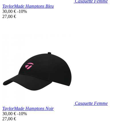
Casquette Femme
TaylorMade Hamptons Bleu
Prix
30,00 €
-10%
de
Prix
27,00 €
base
unitaire
Prix réduit

Aperçu rapide
Bleu
Clair
Casquette Femme
TaylorMade Hamptons Noir
Prix
30,00 €
-10%
de
Prix
27,00 €
base
unitaire