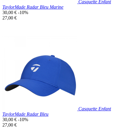
Casquette Enfant
TaylorMade Radar Bleu Marine
Prix
30,00 €
-10%
de
Prix
27,00 €
base
unitaire
Prix réduit
Nouveau

Aperçu rapide
Bleu
Marine
Casquette Enfant
TaylorMade Radar Bleu
Prix
30,00 €
-10%
de
Prix
27,00 €
base
unitaire