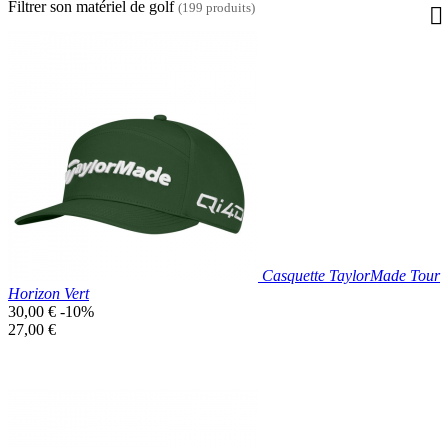
Filtrer son matériel de golf
(199 produits)
Casquette TaylorMade Tour
Horizon Vert
Prix
30,00 €
-10%
de
Prix
27,00 €
base
unitaire
Prix réduit
Nouveau