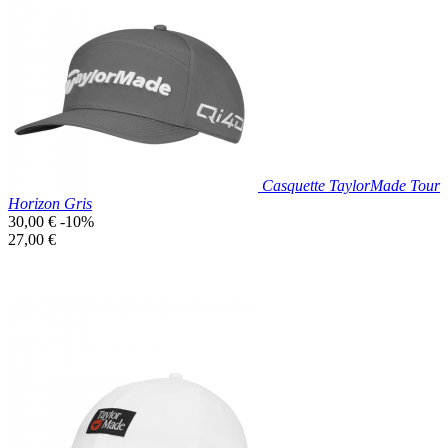

Aperçu rapide
Vert
Casquette TaylorMade Tour
Horizon Gris
Prix
30,00 €
-10%
de
Prix
27,00 €
base
unitaire
Prix réduit
Nouveau

Aperçu rapide
Gris