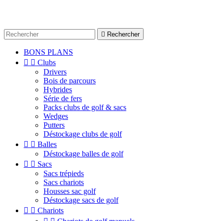

Rechercher
BONS PLANS


Clubs
Drivers
Bois de parcours
Hybrides
Série de fers
Packs clubs de golf & sacs
Wedges
Putters
Déstockage clubs de golf


Balles
Déstockage balles de golf


Sacs
Sacs trépieds
Sacs chariots
Housses sac golf
Déstockage sacs de golf


Chariots