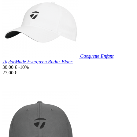

Aperçu rapide
Blanc
Casquette Enfant
TaylorMade Evergreen Radar Blanc
Prix
30,00 €
-10%
de
Prix
27,00 €
base
unitaire
Prix réduit

Aperçu rapide
Blanc