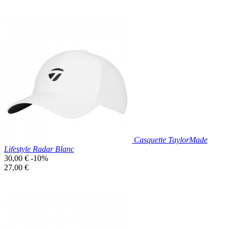
Prix réduit
Nouveau

Aperçu rapide
Bleu
Casquette TaylorMade
Lifestyle Radar Blanc
Prix
30,00 €
-10%
de
Prix
27,00 €
base
unitaire
Prix réduit