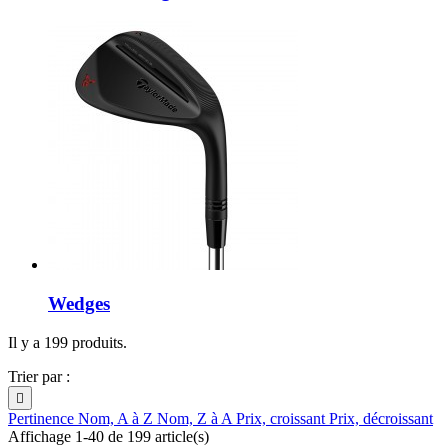
Wedges
Il y a 199 produits.
Trier par :

Pertinence
Nom, A à Z
Nom, Z à A
Prix, croissant
Prix, décroissant
Affichage 1-40 de 199 article(s)