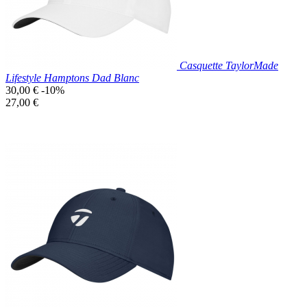
Casquette TaylorMade
Lifestyle Hamptons Dad Blanc
Prix
30,00 €
-10%
de
Prix
27,00 €
base
unitaire
Prix réduit
Nouveau

Aperçu rapide
Blanc