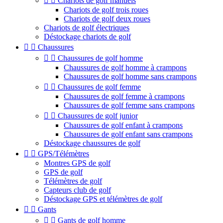


Chariots de golf manuels
Chariots de golf trois roues
Chariots de golf deux roues
Chariots de golf électriques
Déstockage chariots de golf


Chaussures


Chaussures de golf homme
Chaussures de golf homme à crampons
Chaussures de golf homme sans crampons


Chaussures de golf femme
Chaussures de golf femme à crampons
Chaussures de golf femme sans crampons


Chaussures de golf junior
Chaussures de golf enfant à crampons
Chaussures de golf enfant sans crampons
Déstockage chaussures de golf


GPS/Télémètres
Montres GPS de golf
GPS de golf
Télémètres de golf
Capteurs club de golf
Déstockage GPS et télémètres de golf


Gants


Gants de golf homme