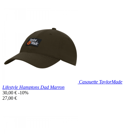
Prix réduit

Aperçu rapide
Noir/Rose
Casquette TaylorMade
Lifestyle Hamptons Dad Marron
Prix
30,00 €
-10%
de
Prix
27,00 €
base
unitaire
Prix réduit