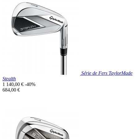
Prix réduit

Aperçu rapide
Série de Fers TaylorMade
Stealth
Prix
1 140,00 €
-40%
de
Prix
684,00 €
base
unitaire
Prix réduit

Aperçu rapide