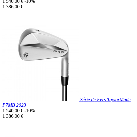
Prix
1 540,00 €
-10%
de
Prix
1 386,00 €
base
unitaire
Prix réduit

Aperçu rapide
Série de Fers TaylorMade
P7MB 2023
Prix
1 540,00 €
-10%
de
Prix
1 386,00 €
base
unitaire