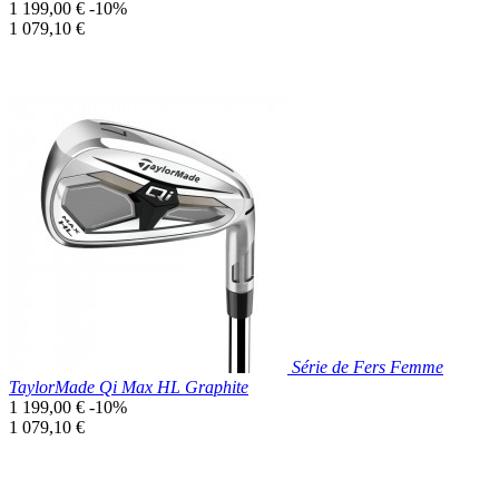
Prix
1 199,00 €
-10%
de
Prix
1 079,10 €
base
unitaire
Prix réduit

Aperçu rapide
Série de Fers Femme
TaylorMade Qi Max HL Graphite
Prix
1 199,00 €
-10%
de
Prix
1 079,10 €
base
unitaire