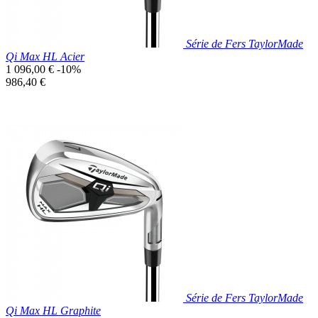
Série de Fers TaylorMade
Qi Max HL Acier
Prix
1 096,00 €
-10%
de
Prix
986,40 €
base
unitaire
Prix réduit

Aperçu rapide
Série de Fers TaylorMade
Qi Max HL Graphite