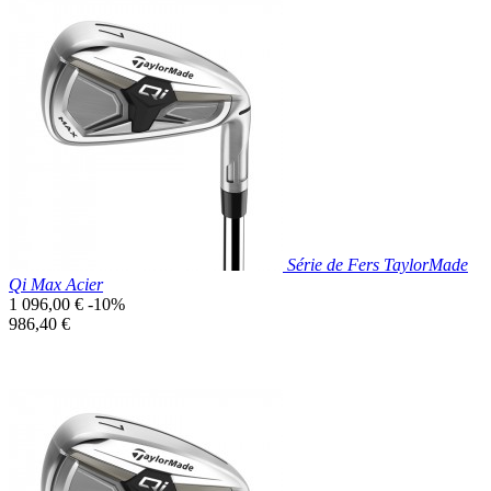
Série de Fers TaylorMade
Qi Max Acier
Prix
1 096,00 €
-10%
de
Prix
986,40 €
base
unitaire
Prix réduit

Aperçu rapide