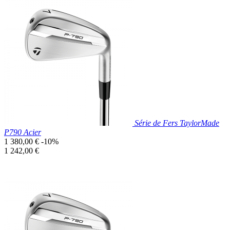
Prix réduit

Aperçu rapide
Série de Fers TaylorMade
P790 Acier
Prix
1 380,00 €
-10%
de
Prix
1 242,00 €
base
unitaire
Prix réduit

Aperçu rapide