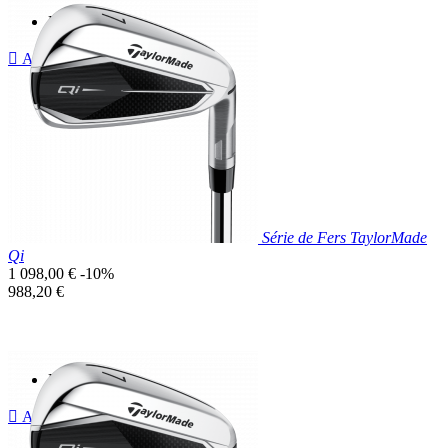
Prix réduit

Aperçu rapide
Série de Fers TaylorMade
Qi
Prix
1 098,00 €
-10%
de
Prix
988,20 €
base
unitaire
Prix réduit

Aperçu rapide