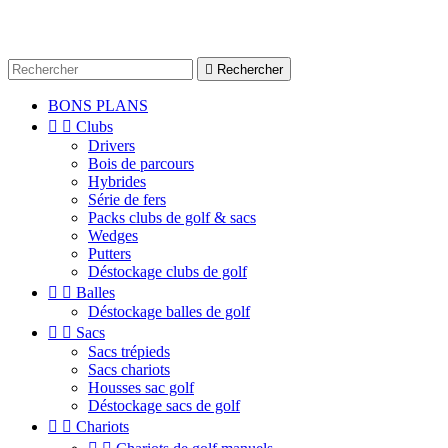

Rechercher
BONS PLANS


Clubs
Drivers
Bois de parcours
Hybrides
Série de fers
Packs clubs de golf & sacs
Wedges
Putters
Déstockage clubs de golf


Balles
Déstockage balles de golf


Sacs
Sacs trépieds
Sacs chariots
Housses sac golf
Déstockage sacs de golf


Chariots