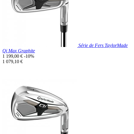
Série de Fers TaylorMade
Qi Max Graphite
Prix
1 199,00 €
-10%
de
Prix
1 079,10 €
base
unitaire
Prix réduit

Aperçu rapide