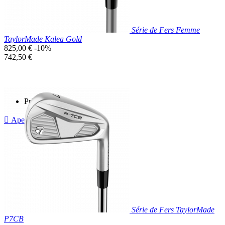
Série de Fers Femme
TaylorMade Kalea Gold
Prix
825,00 €
-10%
de
Prix
742,50 €
base
unitaire
Prix réduit

Aperçu rapide
Série de Fers TaylorMade
P7CB