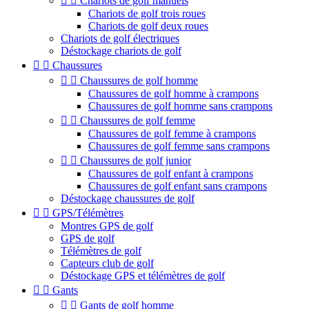


Chariots de golf manuels
Chariots de golf trois roues
Chariots de golf deux roues
Chariots de golf électriques
Déstockage chariots de golf


Chaussures


Chaussures de golf homme
Chaussures de golf homme à crampons
Chaussures de golf homme sans crampons


Chaussures de golf femme
Chaussures de golf femme à crampons
Chaussures de golf femme sans crampons


Chaussures de golf junior
Chaussures de golf enfant à crampons
Chaussures de golf enfant sans crampons
Déstockage chaussures de golf


GPS/Télémètres
Montres GPS de golf
GPS de golf
Télémètres de golf
Capteurs club de golf
Déstockage GPS et télémètres de golf


Gants


Gants de golf homme