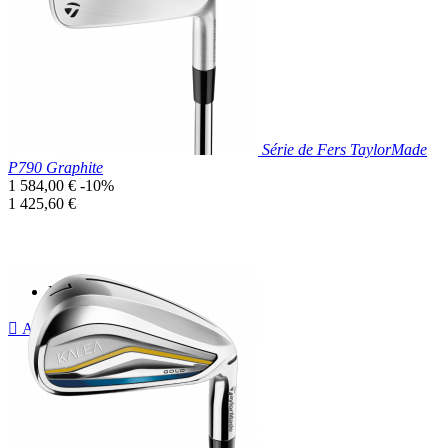
Série de Fers TaylorMade
P790 Graphite
Prix
1 584,00 €
-10%
de
Prix
1 425,60 €
base
unitaire
Prix réduit

Aperçu rapide