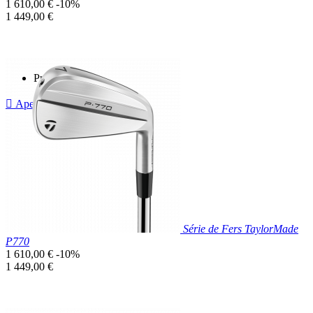
Prix
1 610,00 €
-10%
de
Prix
1 449,00 €
base
unitaire
Prix réduit

Aperçu rapide
Série de Fers TaylorMade
P770
Prix
1 610,00 €
-10%
de
Prix
1 449,00 €
base
unitaire