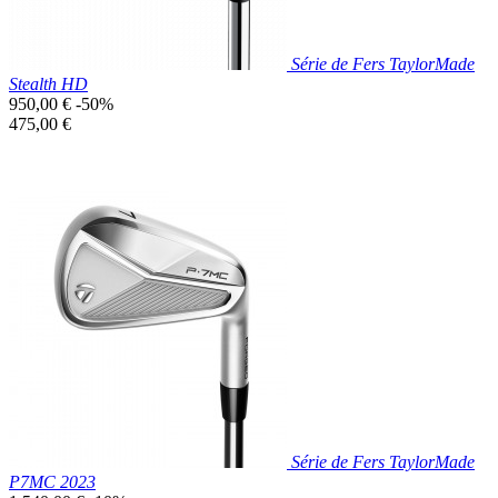
Série de Fers TaylorMade
Stealth HD
Prix
950,00 €
-50%
de
Prix
475,00 €
base
unitaire
Prix réduit

Aperçu rapide
Série de Fers TaylorMade
P7MC 2023