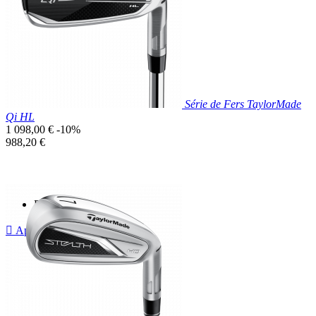
Série de Fers TaylorMade
Qi HL
Prix
1 098,00 €
-10%
de
Prix
988,20 €
base
unitaire
Prix réduit

Aperçu rapide