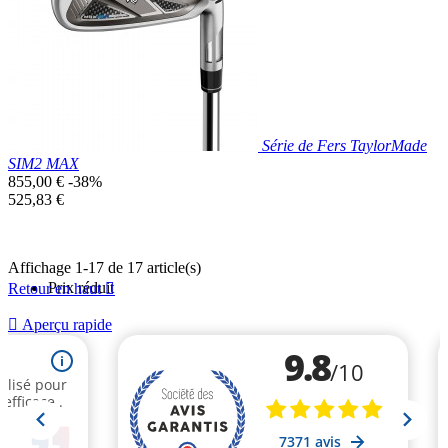
Série de Fers TaylorMade
SIM2 MAX
Prix
855,00 €
-38%
de
Prix
525,83 €
base
unitaire
Affichage 1-17 de 17 article(s)
Prix réduit
Retour en haut


Aperçu rapide