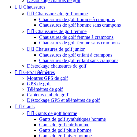
Déstockage chariots de golf


Chaussures


Chaussures de golf homme
Chaussures de golf homme à crampons
Chaussures de golf homme sans crampons


Chaussures de golf femme
Chaussures de golf femme à crampons
Chaussures de golf femme sans crampons


Chaussures de golf junior
Chaussures de golf enfant à crampons
Chaussures de golf enfant sans crampons
Déstockage chaussures de golf


GPS/Télémètres
Montres GPS de golf
GPS de golf
Télémètres de golf
Capteurs club de golf
Déstockage GPS et télémètres de golf


Gants


Gants de golf homme
Gants de golf synthétiques homme
Gants de golf cuir homme
Gants de golf pluie homme
Gants de golf hiver homme