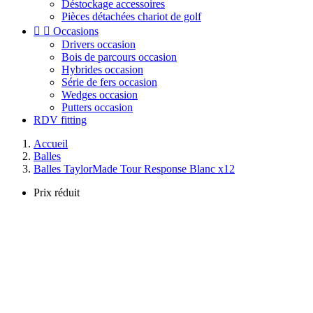
Déstockage accessoires
Pièces détachées chariot de golf


Occasions
Drivers occasion
Bois de parcours occasion
Hybrides occasion
Série de fers occasion
Wedges occasion
Putters occasion
RDV fitting
Accueil
Balles
Balles TaylorMade Tour Response Blanc x12
Prix réduit