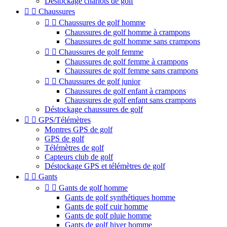
Déstockage chariots de golf


Chaussures


Chaussures de golf homme
Chaussures de golf homme à crampons
Chaussures de golf homme sans crampons


Chaussures de golf femme
Chaussures de golf femme à crampons
Chaussures de golf femme sans crampons


Chaussures de golf junior
Chaussures de golf enfant à crampons
Chaussures de golf enfant sans crampons
Déstockage chaussures de golf


GPS/Télémètres
Montres GPS de golf
GPS de golf
Télémètres de golf
Capteurs club de golf
Déstockage GPS et télémètres de golf


Gants


Gants de golf homme
Gants de golf synthétiques homme
Gants de golf cuir homme
Gants de golf pluie homme
Gants de golf hiver homme