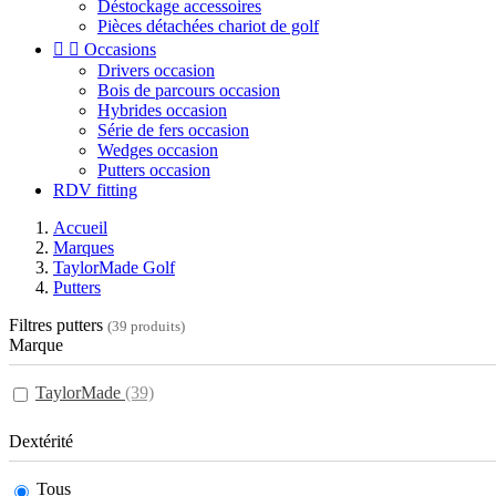
Déstockage accessoires
Pièces détachées chariot de golf


Occasions
Drivers occasion
Bois de parcours occasion
Hybrides occasion
Série de fers occasion
Wedges occasion
Putters occasion
RDV fitting
Accueil
Marques
TaylorMade Golf
Putters
Filtres putters
(39 produits)
Marque
TaylorMade
(39)
Dextérité
Tous