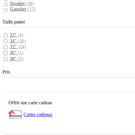
Droitier
(39)
Gaucher
(15)
Taille putter
33"
(4)
34"
(36)
35"
(24)
36"
(1)
38"
(2)
Prix
Offrir une carte cadeau
Cartes cadeaux