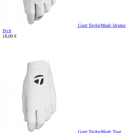
Gant TaylorMade Stratus
Tech
Prix
18,00 €
unitaire

Aperçu rapide
Gant TaylorMade Tour