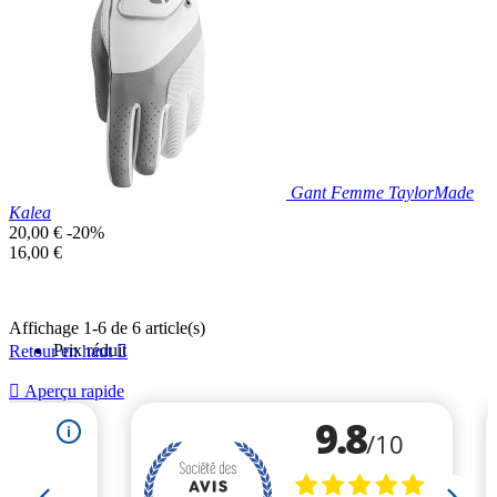
Gant Femme TaylorMade
Kalea
Prix
20,00 €
-20%
de
Prix
16,00 €
base
unitaire
Affichage 1-6 de 6 article(s)
Prix réduit
Retour en haut


Aperçu rapide