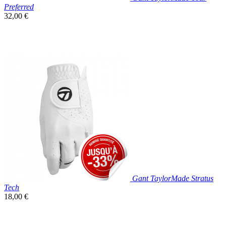
Preferred
Prix
32,00 €
unitaire

Aperçu rapide
Gant TaylorMade Stratus
Tech
Prix
18,00 €
unitaire