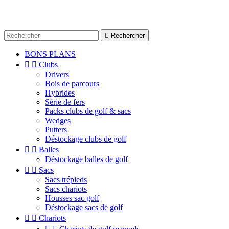

Rechercher
BONS PLANS


Clubs
Drivers
Bois de parcours
Hybrides
Série de fers
Packs clubs de golf & sacs
Wedges
Putters
Déstockage clubs de golf


Balles
Déstockage balles de golf


Sacs
Sacs trépieds
Sacs chariots
Housses sac golf
Déstockage sacs de golf


Chariots