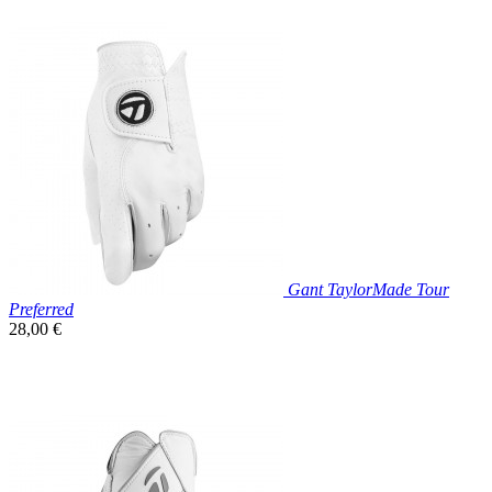

Aperçu rapide
Gant TaylorMade Tour
Preferred
Prix
28,00 €
unitaire

Aperçu rapide