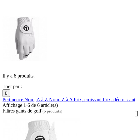
Il y a 6 produits.
Trier par :

Pertinence
Nom, A à Z
Nom, Z à A
Prix, croissant
Prix, décroissant
Affichage 1-6 de 6 article(s)
Filtres gants de golf
(6 produits)