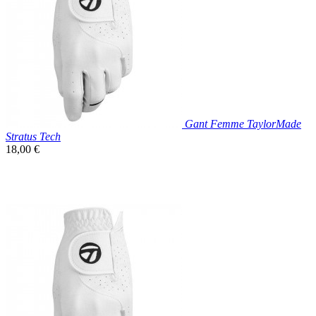
Gant Femme TaylorMade
Stratus Tech
Prix
18,00 €
unitaire

Aperçu rapide