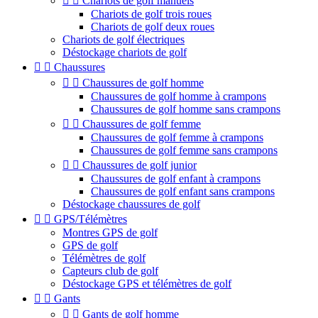


Chariots de golf manuels
Chariots de golf trois roues
Chariots de golf deux roues
Chariots de golf électriques
Déstockage chariots de golf


Chaussures


Chaussures de golf homme
Chaussures de golf homme à crampons
Chaussures de golf homme sans crampons


Chaussures de golf femme
Chaussures de golf femme à crampons
Chaussures de golf femme sans crampons


Chaussures de golf junior
Chaussures de golf enfant à crampons
Chaussures de golf enfant sans crampons
Déstockage chaussures de golf


GPS/Télémètres
Montres GPS de golf
GPS de golf
Télémètres de golf
Capteurs club de golf
Déstockage GPS et télémètres de golf


Gants


Gants de golf homme