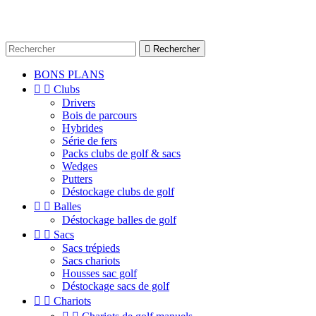

Rechercher
BONS PLANS


Clubs
Drivers
Bois de parcours
Hybrides
Série de fers
Packs clubs de golf & sacs
Wedges
Putters
Déstockage clubs de golf


Balles
Déstockage balles de golf


Sacs
Sacs trépieds
Sacs chariots
Housses sac golf
Déstockage sacs de golf


Chariots