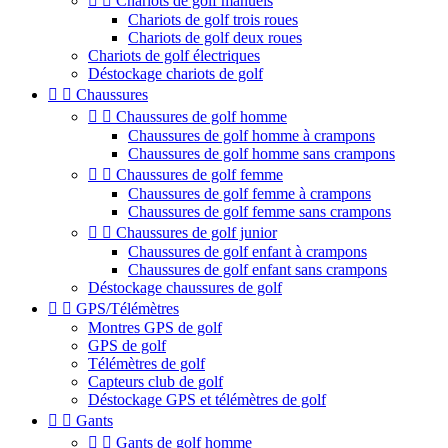


Chariots de golf manuels
Chariots de golf trois roues
Chariots de golf deux roues
Chariots de golf électriques
Déstockage chariots de golf


Chaussures


Chaussures de golf homme
Chaussures de golf homme à crampons
Chaussures de golf homme sans crampons


Chaussures de golf femme
Chaussures de golf femme à crampons
Chaussures de golf femme sans crampons


Chaussures de golf junior
Chaussures de golf enfant à crampons
Chaussures de golf enfant sans crampons
Déstockage chaussures de golf


GPS/Télémètres
Montres GPS de golf
GPS de golf
Télémètres de golf
Capteurs club de golf
Déstockage GPS et télémètres de golf


Gants


Gants de golf homme