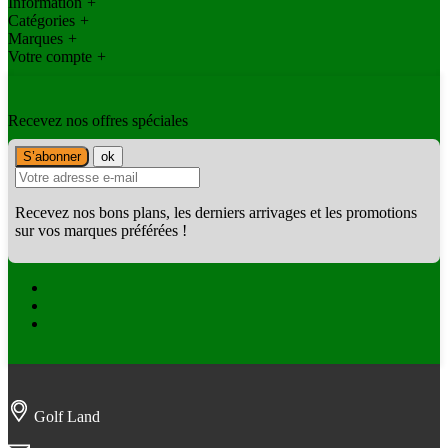
Information
+
Catégories
+
Marques
+
Votre compte
+
Recevez nos offres spéciales
Recevez nos bons plans, les derniers arrivages et les promotions
sur vos marques préférées !
Facebook
Twitter
Instagram
Golf Land