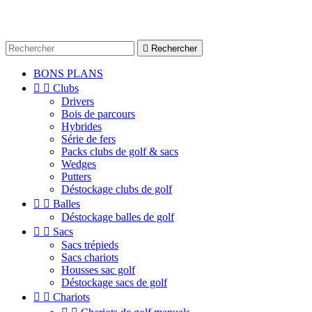

Rechercher
BONS PLANS


Clubs
Drivers
Bois de parcours
Hybrides
Série de fers
Packs clubs de golf & sacs
Wedges
Putters
Déstockage clubs de golf


Balles
Déstockage balles de golf


Sacs
Sacs trépieds
Sacs chariots
Housses sac golf
Déstockage sacs de golf


Chariots