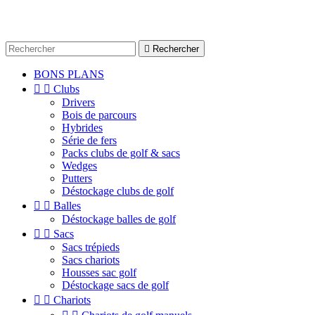

Rechercher
BONS PLANS


Clubs
Drivers
Bois de parcours
Hybrides
Série de fers
Packs clubs de golf & sacs
Wedges
Putters
Déstockage clubs de golf


Balles
Déstockage balles de golf


Sacs
Sacs trépieds
Sacs chariots
Housses sac golf
Déstockage sacs de golf


Chariots