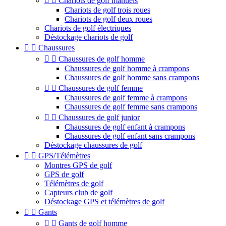


Chariots de golf manuels
Chariots de golf trois roues
Chariots de golf deux roues
Chariots de golf électriques
Déstockage chariots de golf


Chaussures


Chaussures de golf homme
Chaussures de golf homme à crampons
Chaussures de golf homme sans crampons


Chaussures de golf femme
Chaussures de golf femme à crampons
Chaussures de golf femme sans crampons


Chaussures de golf junior
Chaussures de golf enfant à crampons
Chaussures de golf enfant sans crampons
Déstockage chaussures de golf


GPS/Télémètres
Montres GPS de golf
GPS de golf
Télémètres de golf
Capteurs club de golf
Déstockage GPS et télémètres de golf


Gants


Gants de golf homme