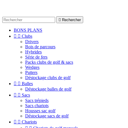

Rechercher
BONS PLANS


Clubs
Drivers
Bois de parcours
Hybrides
Série de fers
Packs clubs de golf & sacs
Wedges
Putters
Déstockage clubs de golf


Balles
Déstockage balles de golf


Sacs
Sacs trépieds
Sacs chariots
Housses sac golf
Déstockage sacs de golf


Chariots