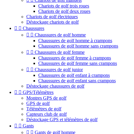


Chariots de golf manuels
Chariots de golf trois roues
Chariots de golf deux roues
Chariots de golf électriques
Déstockage chariots de golf


Chaussures


Chaussures de golf homme
Chaussures de golf homme à crampons
Chaussures de golf homme sans crampons


Chaussures de golf femme
Chaussures de golf femme à crampons
Chaussures de golf femme sans crampons


Chaussures de golf junior
Chaussures de golf enfant à crampons
Chaussures de golf enfant sans crampons
Déstockage chaussures de golf


GPS/Télémètres
Montres GPS de golf
GPS de golf
Télémètres de golf
Capteurs club de golf
Déstockage GPS et télémètres de golf


Gants


Gants de golf homme