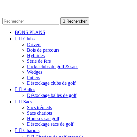

Rechercher
BONS PLANS


Clubs
Drivers
Bois de parcours
Hybrides
Série de fers
Packs clubs de golf & sacs
Wedges
Putters
Déstockage clubs de golf


Balles
Déstockage balles de golf


Sacs
Sacs trépieds
Sacs chariots
Housses sac golf
Déstockage sacs de golf


Chariots