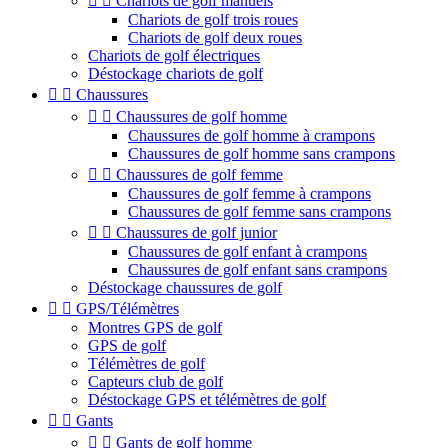


Chariots de golf manuels
Chariots de golf trois roues
Chariots de golf deux roues
Chariots de golf électriques
Déstockage chariots de golf


Chaussures


Chaussures de golf homme
Chaussures de golf homme à crampons
Chaussures de golf homme sans crampons


Chaussures de golf femme
Chaussures de golf femme à crampons
Chaussures de golf femme sans crampons


Chaussures de golf junior
Chaussures de golf enfant à crampons
Chaussures de golf enfant sans crampons
Déstockage chaussures de golf


GPS/Télémètres
Montres GPS de golf
GPS de golf
Télémètres de golf
Capteurs club de golf
Déstockage GPS et télémètres de golf


Gants


Gants de golf homme