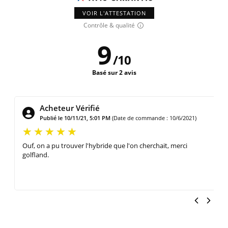
VOIR L'ATTESTATION
Contrôle & qualité
9
/
10
Basé sur 2 avis
Acheteur Vérifié
Publié le 1/28/21, 6:35 PM
(Date de commande : 1/20/2021)
Très bon hybride, facile à jouer. Légèrement configuré en
"draw" d'après le profil de la face à mon avis et après essai.