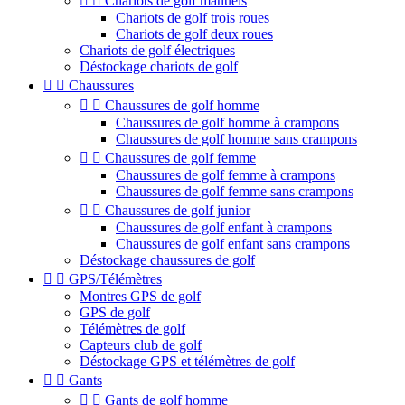


Chariots de golf manuels
Chariots de golf trois roues
Chariots de golf deux roues
Chariots de golf électriques
Déstockage chariots de golf


Chaussures


Chaussures de golf homme
Chaussures de golf homme à crampons
Chaussures de golf homme sans crampons


Chaussures de golf femme
Chaussures de golf femme à crampons
Chaussures de golf femme sans crampons


Chaussures de golf junior
Chaussures de golf enfant à crampons
Chaussures de golf enfant sans crampons
Déstockage chaussures de golf


GPS/Télémètres
Montres GPS de golf
GPS de golf
Télémètres de golf
Capteurs club de golf
Déstockage GPS et télémètres de golf


Gants


Gants de golf homme