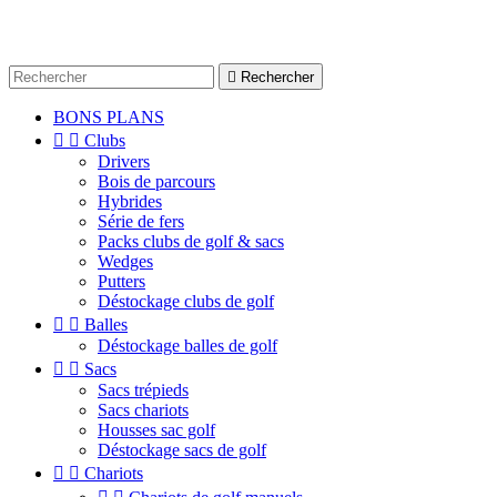

Rechercher
BONS PLANS


Clubs
Drivers
Bois de parcours
Hybrides
Série de fers
Packs clubs de golf & sacs
Wedges
Putters
Déstockage clubs de golf


Balles
Déstockage balles de golf


Sacs
Sacs trépieds
Sacs chariots
Housses sac golf
Déstockage sacs de golf


Chariots