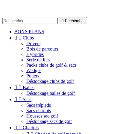

Rechercher
BONS PLANS


Clubs
Drivers
Bois de parcours
Hybrides
Série de fers
Packs clubs de golf & sacs
Wedges
Putters
Déstockage clubs de golf


Balles
Déstockage balles de golf


Sacs
Sacs trépieds
Sacs chariots
Housses sac golf
Déstockage sacs de golf


Chariots