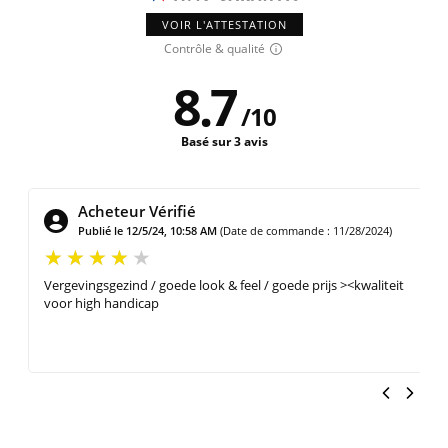
VOIR L'ATTESTATION
Contrôle & qualité
8.7
/
10
Basé sur 3 avis
Acheteur Vérifié
Publié le 7/5/24, 3:53 PM
(Date de commande : 6/30/2024)
Des clubs faciles à prendre en main et , ce qui ne gâche rien ,
d'un esthétisme particulièrement réussi. Dommage qu'il soit
difficile de compléter cette série pour un joueur gaucher avec
un wedge du même modèle.