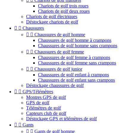


Chariots de golf manuels
Chariots de golf trois roues
Chariots de golf deux roues
Chariots de golf électriques
Déstockage chariots de golf


Chaussures


Chaussures de golf homme
Chaussures de golf homme à crampons
Chaussures de golf homme sans crampons


Chaussures de golf femme
Chaussures de golf femme à crampons
Chaussures de golf femme sans crampons


Chaussures de golf junior
Chaussures de golf enfant à crampons
Chaussures de golf enfant sans crampons
Déstockage chaussures de golf


GPS/Télémètres
Montres GPS de golf
GPS de golf
Télémètres de golf
Capteurs club de golf
Déstockage GPS et télémètres de golf


Gants


Gants de golf homme