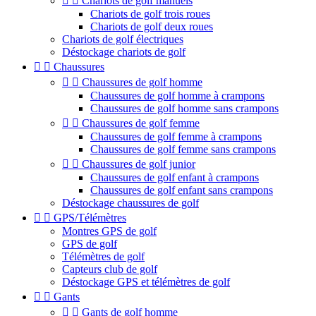


Chariots de golf manuels
Chariots de golf trois roues
Chariots de golf deux roues
Chariots de golf électriques
Déstockage chariots de golf


Chaussures


Chaussures de golf homme
Chaussures de golf homme à crampons
Chaussures de golf homme sans crampons


Chaussures de golf femme
Chaussures de golf femme à crampons
Chaussures de golf femme sans crampons


Chaussures de golf junior
Chaussures de golf enfant à crampons
Chaussures de golf enfant sans crampons
Déstockage chaussures de golf


GPS/Télémètres
Montres GPS de golf
GPS de golf
Télémètres de golf
Capteurs club de golf
Déstockage GPS et télémètres de golf


Gants


Gants de golf homme