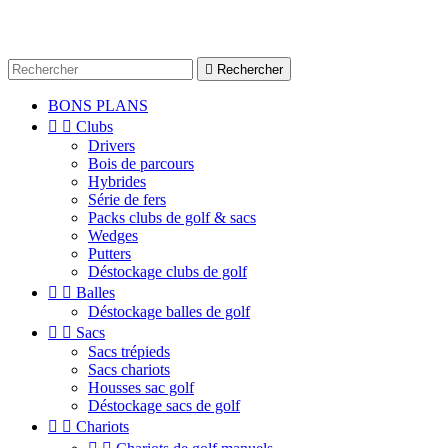

Rechercher
BONS PLANS


Clubs
Drivers
Bois de parcours
Hybrides
Série de fers
Packs clubs de golf & sacs
Wedges
Putters
Déstockage clubs de golf


Balles
Déstockage balles de golf


Sacs
Sacs trépieds
Sacs chariots
Housses sac golf
Déstockage sacs de golf


Chariots