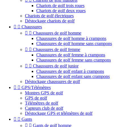


Chariots de golf manuels
Chariots de golf trois roues
Chariots de golf deux roues
Chariots de golf électriques
Déstockage chariots de golf


Chaussures


Chaussures de golf homme
Chaussures de golf homme à crampons
Chaussures de golf homme sans crampons


Chaussures de golf femme
Chaussures de golf femme à crampons
Chaussures de golf femme sans crampons


Chaussures de golf junior
Chaussures de golf enfant à crampons
Chaussures de golf enfant sans crampons
Déstockage chaussures de golf


GPS/Télémètres
Montres GPS de golf
GPS de golf
Télémètres de golf
Capteurs club de golf
Déstockage GPS et télémètres de golf


Gants


Gants de golf homme