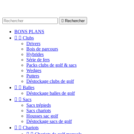

Rechercher
BONS PLANS


Clubs
Drivers
Bois de parcours
Hybrides
Série de fers
Packs clubs de golf & sacs
Wedges
Putters
Déstockage clubs de golf


Balles
Déstockage balles de golf


Sacs
Sacs trépieds
Sacs chariots
Housses sac golf
Déstockage sacs de golf


Chariots