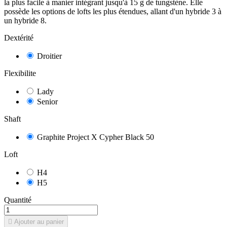
la plus facile à manier intégrant jusqu'à 15 g de tungstène. Elle
possède les options de lofts les plus étendues, allant d'un hybride 3 à
un hybride 8.
Dextérité
Droitier
Flexibilite
Lady
Senior
Shaft
Graphite Project X Cypher Black 50
Loft
H4
H5
9
/
10
(2 avis)
Quantité

Ajouter au panier