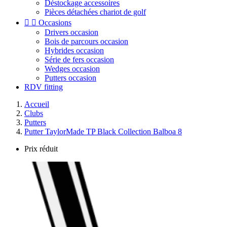
Déstockage accessoires
Pièces détachées chariot de golf


Occasions
Drivers occasion
Bois de parcours occasion
Hybrides occasion
Série de fers occasion
Wedges occasion
Putters occasion
RDV fitting
Accueil
Clubs
Putters
Putter TaylorMade TP Black Collection Balboa 8
Prix réduit