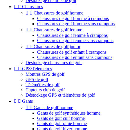
Déstockage chariots de golf


Chaussures


Chaussures de golf homme
Chaussures de golf homme à crampons
Chaussures de golf homme sans crampons


Chaussures de golf femme
Chaussures de golf femme à crampons
Chaussures de golf femme sans crampons


Chaussures de golf junior
Chaussures de golf enfant à crampons
Chaussures de golf enfant sans crampons
Déstockage chaussures de golf


GPS/Télémètres
Montres GPS de golf
GPS de golf
Télémètres de golf
Capteurs club de golf
Déstockage GPS et télémètres de golf


Gants


Gants de golf homme
Gants de golf synthétiques homme
Gants de golf cuir homme
Gants de golf pluie homme
Gants de golf hiver homme