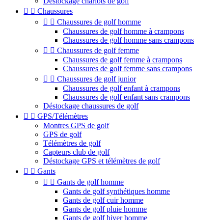
Déstockage chariots de golf


Chaussures


Chaussures de golf homme
Chaussures de golf homme à crampons
Chaussures de golf homme sans crampons


Chaussures de golf femme
Chaussures de golf femme à crampons
Chaussures de golf femme sans crampons


Chaussures de golf junior
Chaussures de golf enfant à crampons
Chaussures de golf enfant sans crampons
Déstockage chaussures de golf


GPS/Télémètres
Montres GPS de golf
GPS de golf
Télémètres de golf
Capteurs club de golf
Déstockage GPS et télémètres de golf


Gants


Gants de golf homme
Gants de golf synthétiques homme
Gants de golf cuir homme
Gants de golf pluie homme
Gants de golf hiver homme