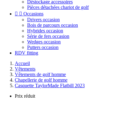
Déstockage accessoires
Pièces détachées chariot de golf


Occasions
Drivers occasion
Bois de parcours occasion
Hybrides occasion
Série de fers occasion
Wedges occasion
Putters occasion
RDV fitting
Accueil
Vêtements
Vêtements de golf homme
Chapellerie de golf homme
Casquette TaylorMade Flatbill 2023
Prix réduit