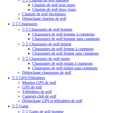


Chariots de golf manuels
Chariots de golf trois roues
Chariots de golf deux roues
Chariots de golf électriques
Déstockage chariots de golf


Chaussures


Chaussures de golf homme
Chaussures de golf homme à crampons
Chaussures de golf homme sans crampons


Chaussures de golf femme
Chaussures de golf femme à crampons
Chaussures de golf femme sans crampons


Chaussures de golf junior
Chaussures de golf enfant à crampons
Chaussures de golf enfant sans crampons
Déstockage chaussures de golf


GPS/Télémètres
Montres GPS de golf
GPS de golf
Télémètres de golf
Capteurs club de golf
Déstockage GPS et télémètres de golf


Gants


Gants de golf homme