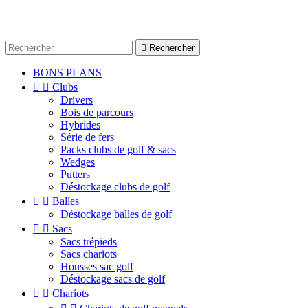

Rechercher
BONS PLANS


Clubs
Drivers
Bois de parcours
Hybrides
Série de fers
Packs clubs de golf & sacs
Wedges
Putters
Déstockage clubs de golf


Balles
Déstockage balles de golf


Sacs
Sacs trépieds
Sacs chariots
Housses sac golf
Déstockage sacs de golf


Chariots