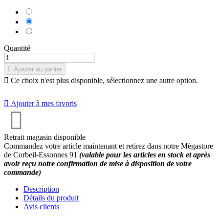
Blanc
Bleu
Marine
Gris
Quantité

Ajouter au panier

Ce choix n'est plus disponible, sélectionnez une autre option.

Ajouter à mes favoris
10
/
10
(1 avis)
Retrait magasin disponible
Commandez votre article maintenant et retirez dans notre Mégastore
de Corbeil-Essonnes 91
(valable pour les articles en stock et après
avoir reçu notre confirmation de mise à disposition de votre
commande)
Description
Détails du produit
Avis clients