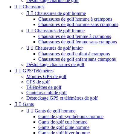
Déstockage chariots de golf


Chaussures


Chaussures de golf homme
Chaussures de golf homme à crampons
Chaussures de golf homme sans crampons


Chaussures de golf femme
Chaussures de golf femme à crampons
Chaussures de golf femme sans crampons


Chaussures de golf junior
Chaussures de golf enfant à crampons
Chaussures de golf enfant sans crampons
Déstockage chaussures de golf


GPS/Télémètres
Montres GPS de golf
GPS de golf
Télémètres de golf
Capteurs club de golf
Déstockage GPS et télémètres de golf


Gants


Gants de golf homme
Gants de golf synthétiques homme
Gants de golf cuir homme
Gants de golf pluie homme
Gants de golf hiver homme