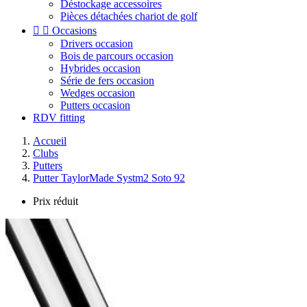
Déstockage accessoires
Pièces détachées chariot de golf


Occasions
Drivers occasion
Bois de parcours occasion
Hybrides occasion
Série de fers occasion
Wedges occasion
Putters occasion
RDV fitting
Accueil
Clubs
Putters
Putter TaylorMade Systm2 Soto 92
Prix réduit