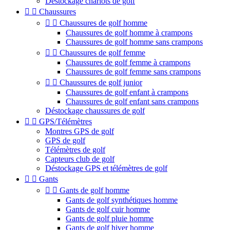
Déstockage chariots de golf


Chaussures


Chaussures de golf homme
Chaussures de golf homme à crampons
Chaussures de golf homme sans crampons


Chaussures de golf femme
Chaussures de golf femme à crampons
Chaussures de golf femme sans crampons


Chaussures de golf junior
Chaussures de golf enfant à crampons
Chaussures de golf enfant sans crampons
Déstockage chaussures de golf


GPS/Télémètres
Montres GPS de golf
GPS de golf
Télémètres de golf
Capteurs club de golf
Déstockage GPS et télémètres de golf


Gants


Gants de golf homme
Gants de golf synthétiques homme
Gants de golf cuir homme
Gants de golf pluie homme
Gants de golf hiver homme