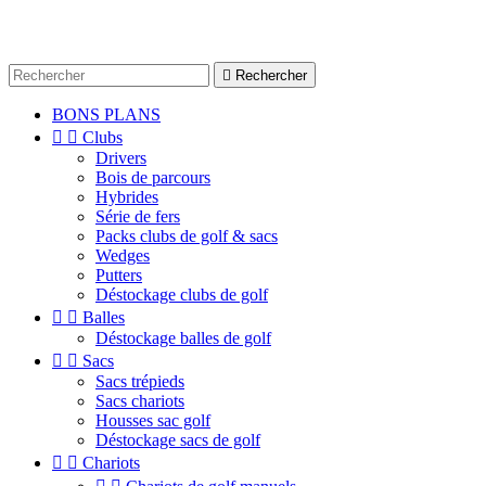

Rechercher
BONS PLANS


Clubs
Drivers
Bois de parcours
Hybrides
Série de fers
Packs clubs de golf & sacs
Wedges
Putters
Déstockage clubs de golf


Balles
Déstockage balles de golf


Sacs
Sacs trépieds
Sacs chariots
Housses sac golf
Déstockage sacs de golf


Chariots