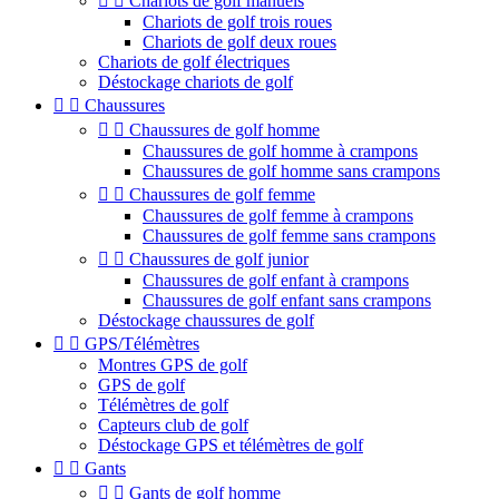


Chariots de golf manuels
Chariots de golf trois roues
Chariots de golf deux roues
Chariots de golf électriques
Déstockage chariots de golf


Chaussures


Chaussures de golf homme
Chaussures de golf homme à crampons
Chaussures de golf homme sans crampons


Chaussures de golf femme
Chaussures de golf femme à crampons
Chaussures de golf femme sans crampons


Chaussures de golf junior
Chaussures de golf enfant à crampons
Chaussures de golf enfant sans crampons
Déstockage chaussures de golf


GPS/Télémètres
Montres GPS de golf
GPS de golf
Télémètres de golf
Capteurs club de golf
Déstockage GPS et télémètres de golf


Gants


Gants de golf homme