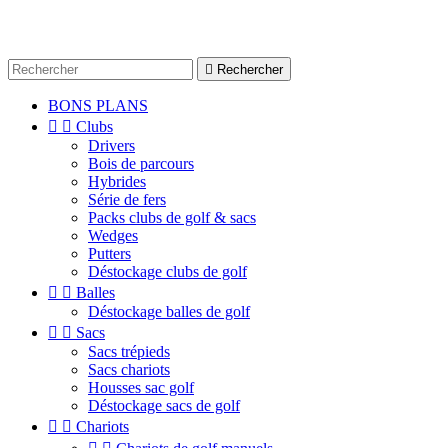

Rechercher
BONS PLANS


Clubs
Drivers
Bois de parcours
Hybrides
Série de fers
Packs clubs de golf & sacs
Wedges
Putters
Déstockage clubs de golf


Balles
Déstockage balles de golf


Sacs
Sacs trépieds
Sacs chariots
Housses sac golf
Déstockage sacs de golf


Chariots