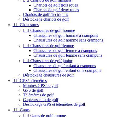


Chariots de golf manuels
Chariots de golf trois roues
Chariots de golf deux roues
Chariots de golf électriques
Déstockage chariots de golf


Chaussures


Chaussures de golf homme
Chaussures de golf homme à crampons
Chaussures de golf homme sans crampons


Chaussures de golf femme
Chaussures de golf femme à crampons
Chaussures de golf femme sans crampons


Chaussures de golf junior
Chaussures de golf enfant à crampons
Chaussures de golf enfant sans crampons
Déstockage chaussures de golf


GPS/Télémètres
Montres GPS de golf
GPS de golf
Télémètres de golf
Capteurs club de golf
Déstockage GPS et télémètres de golf


Gants


Gants de golf homme