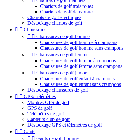


Chariots de golf manuels
Chariots de golf trois roues
Chariots de golf deux roues
Chariots de golf électriques
Déstockage chariots de golf


Chaussures


Chaussures de golf homme
Chaussures de golf homme à crampons
Chaussures de golf homme sans crampons


Chaussures de golf femme
Chaussures de golf femme à crampons
Chaussures de golf femme sans crampons


Chaussures de golf junior
Chaussures de golf enfant à crampons
Chaussures de golf enfant sans crampons
Déstockage chaussures de golf


GPS/Télémètres
Montres GPS de golf
GPS de golf
Télémètres de golf
Capteurs club de golf
Déstockage GPS et télémètres de golf


Gants


Gants de golf homme