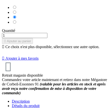
Bleu
Noir
Bleu
Marine
Gris
Quantité

Ajouter au panier

Ce choix n'est plus disponible, sélectionnez une autre option.

Ajouter à mes favoris
Retrait magasin disponible
Commandez votre article maintenant et retirez dans notre Mégastore
de Corbeil-Essonnes 91
(valable pour les articles en stock et après
avoir reçu notre confirmation de mise à disposition de votre
commande)
Description
Détails du produit