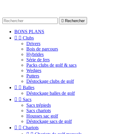

Rechercher
BONS PLANS


Clubs
Drivers
Bois de parcours
Hybrides
Série de fers
Packs clubs de golf & sacs
Wedges
Putters
Déstockage clubs de golf


Balles
Déstockage balles de golf


Sacs
Sacs trépieds
Sacs chariots
Housses sac golf
Déstockage sacs de golf


Chariots