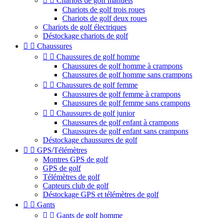


Chariots de golf manuels
Chariots de golf trois roues
Chariots de golf deux roues
Chariots de golf électriques
Déstockage chariots de golf


Chaussures


Chaussures de golf homme
Chaussures de golf homme à crampons
Chaussures de golf homme sans crampons


Chaussures de golf femme
Chaussures de golf femme à crampons
Chaussures de golf femme sans crampons


Chaussures de golf junior
Chaussures de golf enfant à crampons
Chaussures de golf enfant sans crampons
Déstockage chaussures de golf


GPS/Télémètres
Montres GPS de golf
GPS de golf
Télémètres de golf
Capteurs club de golf
Déstockage GPS et télémètres de golf


Gants


Gants de golf homme