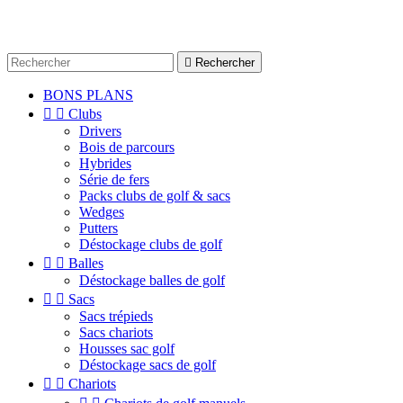

Rechercher
BONS PLANS


Clubs
Drivers
Bois de parcours
Hybrides
Série de fers
Packs clubs de golf & sacs
Wedges
Putters
Déstockage clubs de golf


Balles
Déstockage balles de golf


Sacs
Sacs trépieds
Sacs chariots
Housses sac golf
Déstockage sacs de golf


Chariots