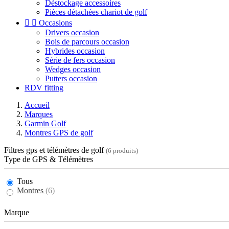
Déstockage accessoires
Pièces détachées chariot de golf


Occasions
Drivers occasion
Bois de parcours occasion
Hybrides occasion
Série de fers occasion
Wedges occasion
Putters occasion
RDV fitting
Accueil
Marques
Garmin Golf
Montres GPS de golf
Filtres gps et télémètres de golf
(6 produits)
Type de GPS & Télémètres
Tous
Montres
(6)
Marque