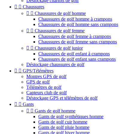
Déstockage chariots de golf


Chaussures


Chaussures de golf homme
Chaussures de golf homme à crampons
Chaussures de golf homme sans crampons


Chaussures de golf femme
Chaussures de golf femme à crampons
Chaussures de golf femme sans crampons


Chaussures de golf junior
Chaussures de golf enfant à crampons
Chaussures de golf enfant sans crampons
Déstockage chaussures de golf


GPS/Télémètres
Montres GPS de golf
GPS de golf
Télémètres de golf
Capteurs club de golf
Déstockage GPS et télémètres de golf


Gants


Gants de golf homme
Gants de golf synthétiques homme
Gants de golf cuir homme
Gants de golf pluie homme
Gants de golf hiver homme