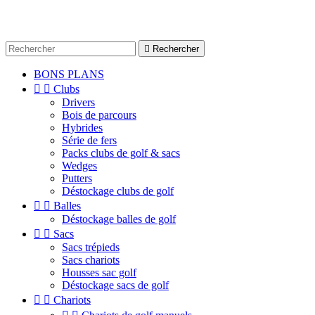

Rechercher
BONS PLANS


Clubs
Drivers
Bois de parcours
Hybrides
Série de fers
Packs clubs de golf & sacs
Wedges
Putters
Déstockage clubs de golf


Balles
Déstockage balles de golf


Sacs
Sacs trépieds
Sacs chariots
Housses sac golf
Déstockage sacs de golf


Chariots