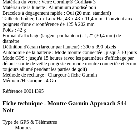
Matériau du verre : Verre Corning® Gorilla® 3
Matériau de la lunette : Aluminium anodisé poli
Bracelets à dégagement rapide : Oui (20 mm, standard)
Taille du boîtier, La x Lo x Ha, 43 x 43 x 11,4 mm : Convient aux
poignets d'une circonférence de 125 à 202 mm
Poids : 42 g
Format d'affichage (largeur par hauteur) : 1,2″ (30,4 mm) de
diamètre
Définition d'écran (largeur par hauteur) : 390 x 390 pixels
Autonomie de la batterie : Mode montre connectée : jusqu'à 10 jours
Mode GPS : jusqu'à 15 heures (avec les paramètres d'affichage par
défaut : sortie de veille par geste en mode montre connectée et écran
toujours allumé pendant les parties de golf)
Méthode de recharge : Chargeur à fiche Garmin
Mémoire/Historique : 4 Go
Référence
00014395
Fiche technique - Montre Garmin Approach S44
Noir
Type de GPS & Télémètres
Montres