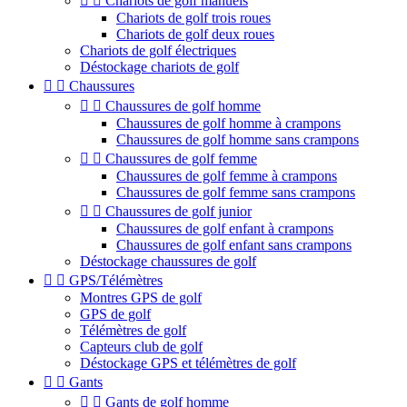


Chariots de golf manuels
Chariots de golf trois roues
Chariots de golf deux roues
Chariots de golf électriques
Déstockage chariots de golf


Chaussures


Chaussures de golf homme
Chaussures de golf homme à crampons
Chaussures de golf homme sans crampons


Chaussures de golf femme
Chaussures de golf femme à crampons
Chaussures de golf femme sans crampons


Chaussures de golf junior
Chaussures de golf enfant à crampons
Chaussures de golf enfant sans crampons
Déstockage chaussures de golf


GPS/Télémètres
Montres GPS de golf
GPS de golf
Télémètres de golf
Capteurs club de golf
Déstockage GPS et télémètres de golf


Gants


Gants de golf homme