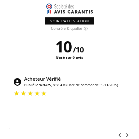
VOIR L'ATTESTATION
Contrôle & qualité
10
/
10
Basé sur 6 avis
Acheteur Vérifié
de : 9/11/2025)
Publié le 3/15/25, 6:14 AM
(Date de commande :